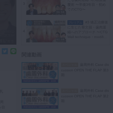
3
覆術 〜卒後3年目・初め
てのCTG〜
56:58
#3 矯正治療後
プレミアム
に生じた骨欠損・歯肉退
4
縮へのアプローチ 〜CTG
Wall technique・modified
61:39
VISTA〜
関連動画
歯周外科 Case dis
スペシャル
cussion OPEN THE FLAP 第3
期
歯周外科 Case dis
スペシャル
乳
cussion OPEN THE FLAP 第2
期
周
を目