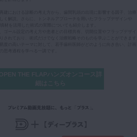
再建における診断の考え方から、歯間乳頭の出現に影響する因子、治療
しく解説。さらに、トンネルアプローチを用いたフラップデザインや
補填材を活用した術式の実際についても紹介します。
、ゴール設定の考え方や患者との目標共有、切開位置やフラップデザイ
りされており、術式だけでなく治療戦略そのものを学ぶことができます
易度の高いテーマに対して、若手歯科医師がどのように向き合い、計画
の思考過程を学べる一講です。
OPEN THE FLAPハンズオンコース詳
細はこちら