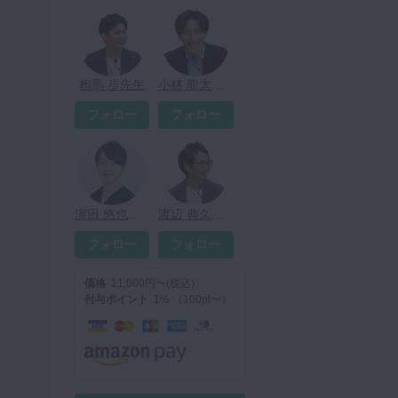
相馬 歩先生
小林 龍太先生
フォロー
フォロー
濵田 悠也先生
渡辺 典久先生
フォロー
フォロー
価格
11,000円〜(税込)
付与ポイント
1% （100pt〜）