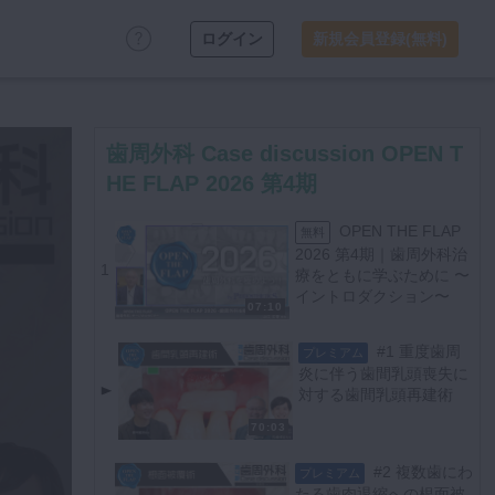
ログイン
新規会員登録(無料)
歯周外科 Case discussion OPEN T
HE FLAP 2026 第4期
OPEN THE FLAP
無料
2026 第4期｜歯周外科治
1
療をともに学ぶために 〜
イントロダクション〜
07:10
#1 重度歯周
プレミアム
炎に伴う歯間乳頭喪失に
対する歯間乳頭再建術
70:03
#2 複数歯にわ
プレミアム
たる歯肉退縮への根面被