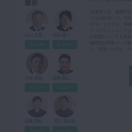
建術
本講演では、歯間乳頭
ールの設定について詳
CTG、リグロス、骨
ディスカッションでは
山口 文誉先生
谷口 陽一先生
の意図についても深掘
歯間乳頭再建という難
フォロー
フォロー
し、実践したのか。そ
小柳 達郎先生
高橋 雅仁先生
フォロー
フォロー
佐藤 博紀先生
髙木 徹先生
フォロー
フォロー