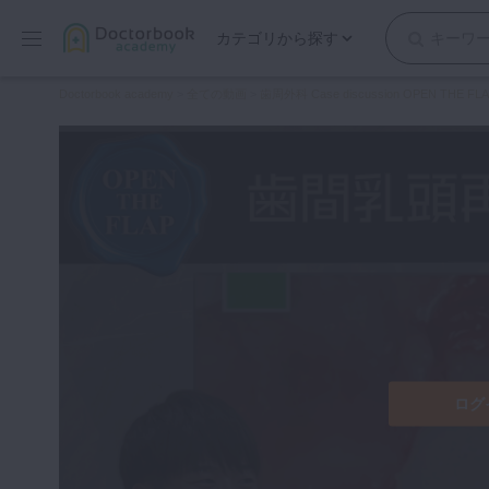
カテゴリから探す
保存修復
Doctorbook academy
>
全ての動画
>
歯周外科 Case discussion OPEN THE FL
歯内療法
歯周治療
歯冠補綴
審美歯科
有床義歯
小児歯科
歯科矯正
口腔外科・歯科麻酔
インプラント
ログ
デジタル・歯科技工
マイクロ・レーザー
予防歯科