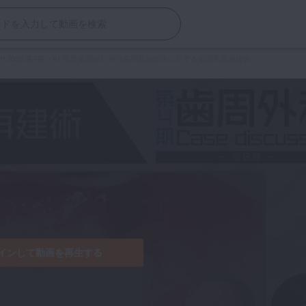
AP 2026 第4期
>
#1 重度歯周炎に伴う歯間乳頭喪失に対する歯間乳頭再建術
インして動画を再生する