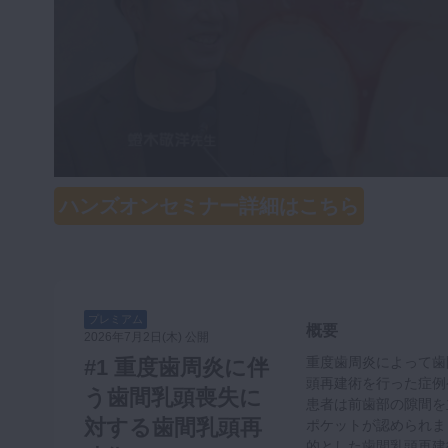
咬合機能
診査・診断
訪問歯科・高齢者歯科
基礎医学
医院経営・開業
ハンズオンセミナー詳細はこちら
プレミアム
概要
2026年7月2日(木) 公開
重度歯周炎によって歯
#1 重度歯周炎に伴
頭再建術を行った症例
う歯間乳頭喪失に
患者は前歯部の隙間を
対する歯間乳頭再
ポケットが認められま
的とした歯間乳頭再建