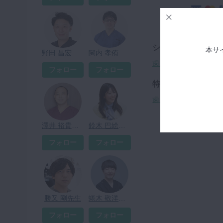
シリーズ
本サ
野田 昌宏先生
関内 孝侑先生
歯周外科 Case discuss
フォロー
フォロー
特集
歯周外科 Case discuss
澤井 裕貴先生
鈴木 巴絵先生
フォロー
フォロー
勝又 剛先生
蜷木 敬洋先生
フォロー
フォロー