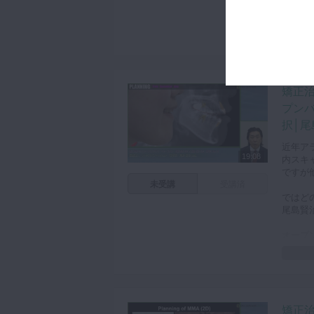
また矯
そのた
要です
有効なク
Clea
最後に
矯正
た症例
矯正で
プン
さいま
択│尾
近年ア
19:08
内スキ
ですが
未受講
受講済
ではど
尾島賢
オープ
ですが
それを
前歯を
次に数
矯正
エンド