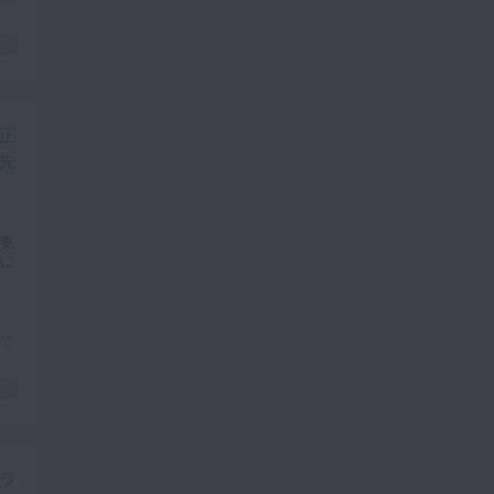
ン
と
与
正
治
先
】
要
に
て
そ
イ
者
ラ