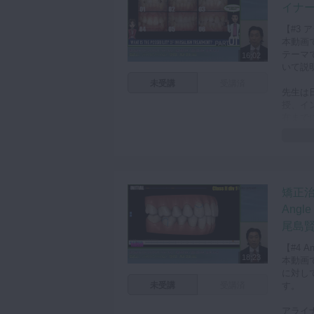
イナー
【#3
本動画
テーマ
16:02
いて説
未受講
受講済
先生は
授、イ
在まで
患者様
少ない
し、ア
い、適
矯正
本動画
Ang
いただ
尾島賢
もすぐ
【#4 
18:23
本動画
に対し
未受講
受講済
す。
アライ