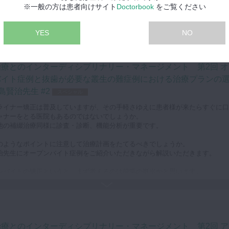
正治療時は患者様の口腔内衛生環境を保つことが難しくなります。
※一般の方は患者向けサイト
Doctorbook
をご覧ください
めブラケットやアライナーの清掃やインプラントのメインテナンスにも注意が
。
リーニング剤として「RESOMA‐P（レゾマップ）」というBio Chemical
YES
NO
ningを紹介くださいました。
、矯正治療後に臼歯部の金属インレーをプレス系マテリアルの補綴物に置き換
治療とのインターディシプリナリー・マネージメント 第2回 オ
を解説します。
美しい歯列を得た後、補綴物でさらに審美性を高めることも大切だと教えてく
バイト症例と抜歯が必要な叢生の難症例における治療プランの
した。
島賢治先生 #2
スペシャル
ライナー矯正は普及していますが、その手軽さゆえに患者様が来たらすぐに口
ャナーをとる医院もあるのではないでしょうか。
他の補綴治療同様に診査・診断、機能分析が重要です。
のようなポイントに注意して治療計画をたてるべきでしょうか。
治先生にオープンバイト症例をご紹介いただきながら解説いただきます。
ンバイトの矯正というと、まず考えるのは前歯の挺出かと思います。
、やみくもに挺出してもガミースマイルになってしまいます。
避けるために、咬合だけでなく顔とのバランスを考慮することが大切です。
挺出する量など細やかにゴールを設定してから治療を始めます。
本の抜歯が必要と思われる、複雑な叢生の症例を解説いただきました。
治療とのインターディシプリナリー・マネージメント 第2回 ア
専門医との連携したケースです。