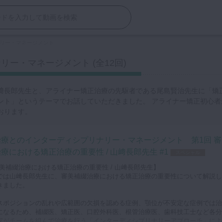
リー・マネージメント
ー・マネージメント (全12回)
﨑長郎先生と、アライナー矯正治療の先駆者である尾島賢治先生に「矯
ント」というテーマでお話していただきました。 アライナー矯正初心者
おります。
治療とのインターディシプリナリー・マネージメント 第1回 審
療における矯正治療の重要性 / 山﨑長郎先生 #1
スペシャル
審美補綴治療における矯正治療の重要性 / 山﨑長郎先生】
では山﨑長郎先生に、審美補綴治療における矯正治療の重要性について解説し
きました。
スポジションの乱れや広範囲の欠損を認める症例、顎位が不安定な症例では治
になるため、補綴医、矯正医、口腔外科医、根管治療医、歯科技工士など各分
家がチームを組んで治療を行う「インターディシプリナリーアプローチ」によ