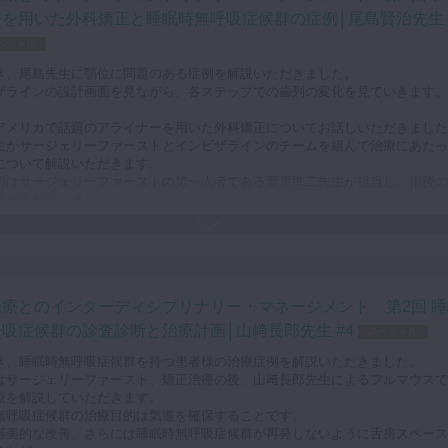
画として3つを提案しました。
ーを用いた外科矯正と睡眠時無呼吸症候群の症例│尾島賢治先生
1は、大きな病巣がある6番を抜歯しGBR後にインプラント、上下左右4番を抜
ペシャル
正します。
2は、右下の6番を抜歯、4番7番を支台歯にしたブリッジ、上下左右4番を抜歯
き、尾島先生に顎位に問題のある症例を解説いただきました。
します。
ザラインの設計画面を見ながら、各ステップでの歯列の変化を見ていきます。
3は右下6番を抜歯後、アライナー矯正で右下7番を近心移動、右下3、４、5番
動、追加抜歯は上顎4番のみ。
アメリカで話題のアライナーを用いた外科矯正についてお話しいただきました
が選んだのは3つの中で難易度が高いプラン3でした。
生がサージェリーファーストとインビザラインのチームを組んで治療にあたっ
面と経過写真を見ながら成功のポイントを解説します。
について解説いただきます。
術はサージェリーファーストの第一人者である菅原準二先生が担当し、術後の
顎位に問題のある症例について解説いたします。
島先生が行いました。
補綴治療は山﨑先生が行うといった連携をとられています。
今問題視されているのが、矯正治療により気道が狭くなり睡眠時無呼吸症候群
てしまうケースです。
は外科的矯正を行うことで、症状が改善したケースなどを解説いただきます。
治療とのインターディシプリナリー・マネージメント 第2回 睡
TLデータを連動させての気道が確保できる顎位を確認や、OGS (orthognathic
ery)と言われる顎変形症外科手術の様子を動画で解説します。
吸症候群の診査診断と治療計画│山﨑長郎先生 #4
スペシャル
行による新しい外科的矯正です。ぜひご覧ください。
き、睡眠時無呼吸症候群を持つ患者様の治療症例を解説いただきました。
はサージェリーファースト、矯正治療の後、山﨑長郎先生によるフルマウスで
療を解説していただきます。
無呼吸症候群の治療目的は気道を確保することです。
審美的な改善、さらには睡眠時無呼吸症候群が再発しないように舌房スペース