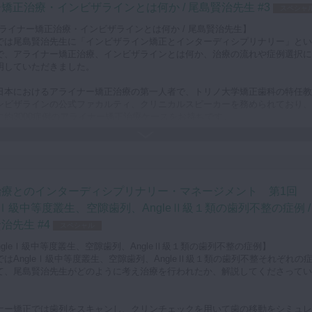
矯正治療・インビザラインとは何か / 尾島賢治先生 #3
スペシャ
 アライナー矯正治療・インビザラインとは何か / 尾島賢治先生】
では尾島賢治先生に「インビザライン矯正とインターディシプリナリー」とい
で、アライナー矯正治療、インビザラインとは何か、治療の流れや症例選択に
明していただきました。
日本におけるアライナー矯正治療の第一人者で、トリノ大学矯正歯科の特任教
ンビザラインの公式ファカルティ、クリニカルスピーカーを務められており、
に約3000症例のアライナー矯正治療ケースをお持ちです。
にとってアライナー治療はブラケット治療と比較して装置が目立たない、痛み
といったメリットがあるため、年々その需要、認知度は高まっています。しか
ライナー治療ですべての症例をカバーすることはできないため、診査・診断を
切に症例を選択したうえで治療計画を立案する必要があります。
治療とのインターディシプリナリー・マネージメント 第1回
ではアライナー矯正治療の流れや症例の選択についても、わかりやすく解説し
leⅠ級中等度叢生、空隙歯列、AngleⅡ級１類の歯列不整の症例 /
きました。アライナー矯正を始めたばかりの先生、これから導入される先生方
治先生 #4
スペシャル
に臨床に役立てていただける内容となっております。
AngleⅠ級中等度叢生、空隙歯列、AngleⅡ級１類の歯列不整の症例】
ではAngleⅠ級中等度叢生、空隙歯列、AngleⅡ級１類の歯列不整それぞれの
て、尾島賢治先生がどのように考え治療を行われたか、解説してくださってい
ナー矯正では歯列をスキャンし、クリンチェックを用いて歯の移動をシミュレ