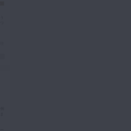
ル
う
つ
現
が
行
て
に
症例
ま
ー