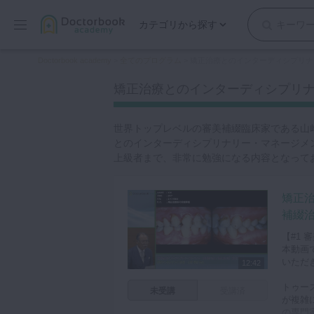
カテゴリから探す
保存修復
Doctorbook academy
>
全てのプログラム
>
矯正治療とのインターディシプリナ
歯内療法
矯正治療とのインターディシプリナリ
歯周治療
歯冠補綴
世界トップレベルの審美補綴臨床家である山
審美歯科
とのインターディシプリナリー・マネージメ
上級者まで、非常に勉強になる内容となって
有床義歯
小児歯科
矯正
歯科矯正
補綴治
口腔外科・歯科麻酔
【#1 
インプラント
本動画
いただ
デジタル・歯科技工
12:42
マイクロ・レーザー
トゥー
未受講
受講済
が複雑
予防歯科
の専門