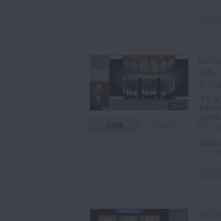
咬合機能
治療が
診査・診断
全顎的
ス、側
訪問歯科・高齢者歯科
されて
基礎医学
えるこ
矯正
医院経営・開業
理想的
治療と
療にお
生 #2
【#2
18:41
本動画
な症例
未受講
受講済
行うこ
審美歯
し、山
います
理想的
れを維
山﨑先
ト矯正
矯正
の先生