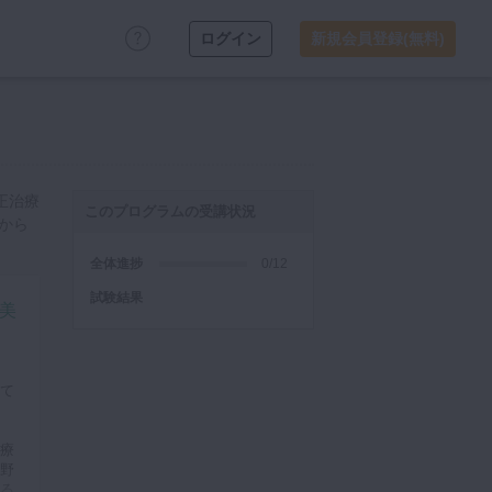
ログイン
新規会員登録(無料)
正治療
このプログラムの受講状況
から
全体進捗
0/12
試験結果
美
て
療
野
る