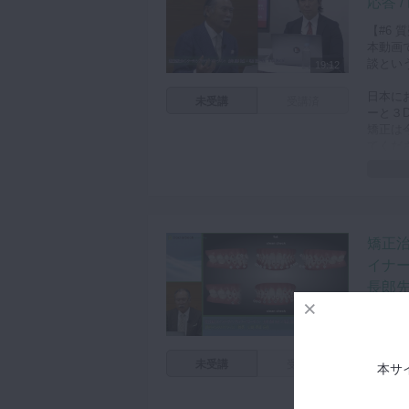
応答 
げてい
【#6 
本動画
談とい
19:12
日本に
未受講
受講済
ーと３
矯正は
てくだ
山﨑先
プラン
ととも
い症例
矯正
ていま
イナー
長郎先
山﨑長
17:26
以前は
されま
未受講
受講済
アライ
本サ
べき難