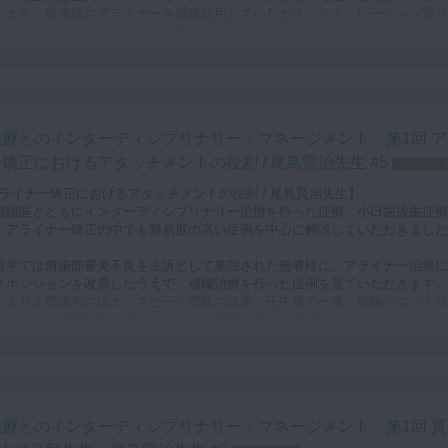
します。患者様にアライナーを継続使用していただき、シミュレーション通り
いているかチェックしながら治療を行います。
、コンピューターのシミュレーション通りに進めるだけでは、当然トラブルが
とがあるので歯科医師による細かな修正が必要です。トラブルの一つで臼歯部
るといった相談を受けることがあるそうで、その原因についても説明してくだ
ます。
治療とのインターディシプリナリー・マネージメント 第1回 ア
ナー矯正には歯を包み込むことができるというメリットがあり、大臼歯を遠心
矯正におけるアタッチメントの役割 / 尾島賢治先生 #5
スペシャ
ることも可能です。動画の後半ではAngleⅡ級１類の歯列不整に対してエラス
を用いて加強固定を行い、臼歯の順次遠心移動を行った症例を通して、そのテ
 アライナー矯正におけるアタッチメントの役割 / 尾島賢治先生】
を解説していただきました。
補綴医とともにインターディシプリナリー治療を行った症例、小臼歯抜歯症例
、アライナー矯正の中でも難易度の高い症例を中心に解説していただきました
前半では前歯部審美不良を主訴として来院された患者様に、アライナー治療に
スポジションを改善したうえで、補綴治療を行った症例を見ていただきます。
により上顎歯列の拡大、スピーの彎曲の改善、正中線の一致、歯軸のコントロ
ったうえで補綴治療を進めることで、機能と審美を達成されています。
はアタッチメントの付与について、文献を引用して説明していただきました。
歯症例でアライナー治療によるスペースクローズを行うと、固定源である臼歯
斜が生じてしまい、歯体移動が思うようにできなかったことはないでしょうか
治療とのインターディシプリナリー・マネージメント 第1回 質
コントロールを行い、歯を計画通りに動かすためにどのようにアタッチメント
るのか学んでいただき、先生方のアライナー矯正のさらなるレベルアップにつ