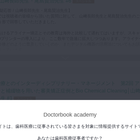
/ 山﨑長郎先生・尾島賢治先生 #6
スペシャル
ただけたらと思います。
質疑応答 / 山﨑長郎先生・尾島賢治先生】
では視聴者の皆様から頂いた質問に対して、山﨑長郎先生と尾島賢治先生のご
う形で回答していただきました。
おけるアライナー矯正とその教育は海外と比較して遅れてはいますが、スキャ
Dプリンターの導入により、ここ数年で急速に拡大しつつあります。アライナ
今後どのように普及していくのか、またデジタル機器の活用法についてもお話
さっています。
生には、側方運動時の臼歯の離開量に差がある場合、インプラント埋入後にイ
トをアンカーとして矯正治療、補綴治療を行う場合についてそれぞれ先生の症
に治療の勘所を解説していただきました。どちらも治療が全顎に及ぶ難易度の
です。全顎治療のゴール設定や治療手順についても非常に勉強になる内容とな
治療とのインターディシプリナリー・マネージメント 第2回 ア
す。
と補綴物を用いた審美矯正症例とBio Chemical Cleaning│山
生 #1
スペシャル
郎先生にアライナーと補綴物を用いた審美矯正症例を解説いただきました。
ブラケットを用いた矯正治療が主流でしたが、３年前からアライナー矯正を導
Doctorbook academy
した。
ナー治療では症例の見極めが重要で、自分で対応可能な症例と、専門家へ紹介
イトは、歯科医療に従事されている皆さまを対象に情報提供するサイト
しい症例の基準を決めておくことが大切です。
あなたは歯科医療従事者ですか？