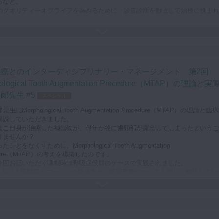
るなど。
のクオリティーオブライフを高めるために、診査診断を徹底して治療に挑まれ
な診査診断を行うための情報収集や咬合分析について、わかりやすく解説して
た。
分野のスペシャリストが協力して、睡眠時無呼吸症候群の患者様を長期にわた
した貴重なケースです。
治療とのインターディシプリナリー・マネージメント 第2回
覧ください。
ological Tooth Augmentation Procedure（MTAP）の理論と実
郎先生 #5
スペシャル
生にMorphological Tooth Augmentation Procedure（MTAP）の理論と臨
解説していただきました。
はご自身が治療した補綴物が、何年か後に歯頚部が露出してしまったというご
りませんか？
ことをなくすために、Morphological Tooth Augmentation
edure（MTAP）の考えを構築したのです。
今回お話いただく睡眠時無呼吸症候群のケースで実践されました。
Pにおける歯頚部のマージンの決め方や、歯冠形態についても詳しく解説してい
す。
生とコラボレーションした最新の治療方法を学んでいただける動画です。ぜひ
さい！