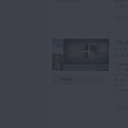
拡大す
患者様
す。
審美的
きまし
様々な
て治療
矯正
ぜひご
Morph
山﨑長
山﨑長郎先
13:07
ついて
先生方
未受講
受講済
験はあ
そういった
Proc
そして
MTA
だきま
尾島先
覧くだ