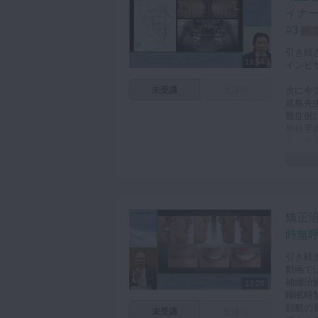
治療計
イナ
プラン
#3
ス
して矯
プラン
引き続
て矯正
19:54
インビ
プラン
遠心移
未受講
受講済
次に今
患者様
尾島先
設計画
難症例
外科手
最後に
正を尾
さらに
また昨
発症し
動画で
矯正
CTとS
surg
時無呼
手術先
引き続
動画で
補綴治
13:28
睡眠時
顔貌の
未受講
受講済