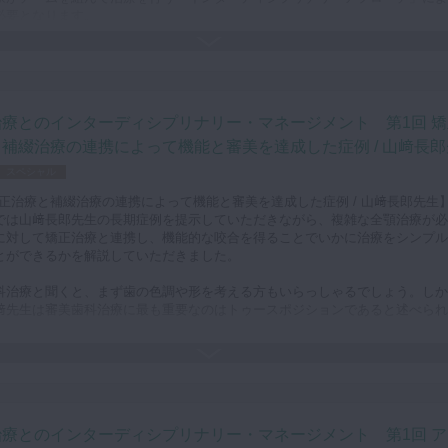
必要となります。
な補綴治療を行い、長期予後を得るためには前方運動における前歯部のガイダ
方運動時の犬歯誘導そして臼歯部のディスクルージョンを得ることが望ましい
います。トゥースポジションが乱れており、補綴治療のみでこのような咬合を
とができない場合は矯正治療が必要となります。
治療とのインターディシプリナリー・マネージメント 第1回 矯
な機能を与えたことにより長期予後を得た症例を見ていただけると、審美補綴
補綴治療の連携によって機能と審美を達成した症例 / 山﨑長郎
ける矯正治療の重要性がよくわかると思います。
スペシャル
 矯正治療と補綴治療の連携によって機能と審美を達成した症例 / 山﨑長郎先生
では山﨑長郎先生の長期症例を提示していただきながら、複雑な全顎治療が必
に対して矯正治療と連携し、機能的な咬合を得ることでいかに治療をシンプル
とができるかを解説していただきました。
科治療と聞くと、まず歯の色調や形を考える方もいらっしゃるでしょう。しか
﨑先生は審美歯科治療に最も重要なのはトゥースポジションであると述べられ
。
な咬合、機能を得ることができなければ、治療後に一時的に審美を得られても
持していくことができません。
生は歯の位置異常を認めるそれぞれのケースにおいて、挺出や圧下、アップラ
、埋伏歯の牽引、叢生の改善等を行って長期予後を得られています。今後視聴
治療とのインターディシプリナリー・マネージメント 第1回 ア
方が治療計画を立案していく上での大きなヒントとなるでしょう。