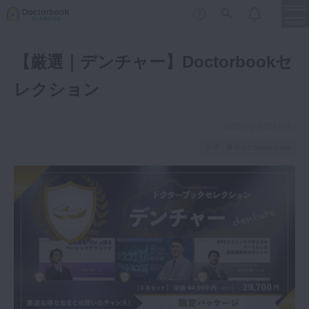
menu
【厳選｜デンチャー】Doctorbookセ
保存修復
新着
新規登録
ログイン
レクション
歯内療法
歯周治療
2023年2月22日(水)
LIVE
特集
DBラーニング
歯冠補綴
提供：株式会社Doctorbook
審美歯科
有床義歯
臨床知見録
小児歯科
歯科矯正
口腔外科・歯科麻酔
LIFE STYLE
コラム
セミナー
インプラント
デジタル・歯科技工