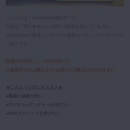
マイクロ・レーザー
予防歯科
こんにちは！Doctorbook編集部です。
今回は
「デンチャー」
に関する動画を探している方へ、
咬合機能
Doctorbookが厳選したオススメ動画コンテンツパッケージの
診査・診断
ご紹介です。
訪問歯科・高齢者歯科
基礎医学
定価44,000円 → 29,700円！！
医院経営・開業
１動画ずつのご購入より”お得”にご購入いただけます。
★このような方にオススメ★
●義歯の経験が浅い
●デジタル×デンチャーを学びたい
●BPSテクニックを学びたい