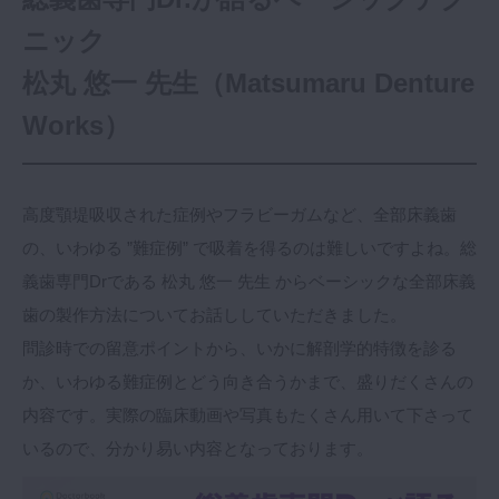
ニック
松丸 悠一 先生（Matsumaru Denture
Works）
高度顎堤吸収された症例やフラビーガムなど、全部床義歯
の、いわゆる ”難症例” で吸着を得るのは難しいですよね。総
義歯専門Drである 松丸 悠一 先生 からベーシックな全部床義
歯の製作方法についてお話ししていただきました。
問診時での留意ポイントから、いかに解剖学的特徴を診る
か、いわゆる難症例とどう向き合うかまで、盛りだくさんの
内容です。実際の臨床動画や写真もたくさん用いて下さって
いるので、分かり易い内容となっております。