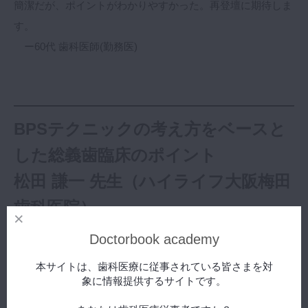
簡潔だが、ポイントがわかりやすかった。再登壇に期待しま
す。
ー60代 歯科医師(勤務医)
BPSテクニックの考え方をベースと
した総義歯臨床のポイント
松田 謙一 先生（ハイライフ大阪梅田
歯科医院）
Doctorbook academy
総義歯製作は辺縁形成や水平的顎間関係の決定など、様々な
本サイトは、歯科医療に従事されている皆さまを対
象に情報提供するサイトです。
過程において、術者の高度なスキル、いわゆる “職人技” が求
められる場合も少なくありません。BPSのテクニックには術