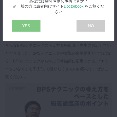
あなたは歯科医療従事者ですか？
者のスキルによる差を減少させる様々な工夫や、明確な指標
※一般の方は患者向けサイト
Doctorbook
をご覧くだ
さい
が用意されています。なにより、基本術式を丁寧に行えば、
術者に依らず良好な結果が得られやすいという優れたシステ
YES
NO
ムであり、その術式を学んでおくことは、超高齢社会の現代
ではかなり有用だといえます。
そんなBPSテクニックの考え方を松田謙一先生にお話してい
ただきました。BPSテクニックや実際の症例動画だけではな
く、BPSテクニックから学ぶ日常臨床に応用できる、“エラ
ーを少なくする工夫”まで盛りだくさんの内容です。ぜひご
覧ください。