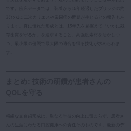
です。臨床データでは、装着から15年経過したブリッジの約
3分の1に二次カリエスや歯周病の問題が生じるとの報告もあ
ります。真に優れた形成とは、15年先を見据えて「いかに残
存歯質を守るか」を追求すること。高強度素材を活かしつ
つ、最小限の侵襲で最大限の適合を得る技術が求められま
す。
まとめ: 技術の研鑽が患者さんの
QOLを守る
精緻な支台歯形成は、単なる手技の向上に留まらず、患者さ
んの生涯にわたる口腔健康への責任そのものです。最新のデ