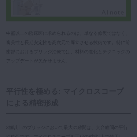
マイクロ・レーザー
予防歯科
咬合機能
中堅以上の臨床医に求められるのは、単なる修復ではなく、
診査・診断
審美性と長期安定性を高次元で両立させる技術です。特に前
訪問歯科・高齢者歯科
歯部におけるブリッジ治療では、材料の進化とテクニックの
基礎医学
アップデートが欠かせません。
医院経営・開業
平行性を極める: マイクロスコープ
による精密形成
3歯以上のブリッジにおいて最大の難関は、支台歯間の平行
性確保です。マイクロスコープを工程の9割以上で使用し、