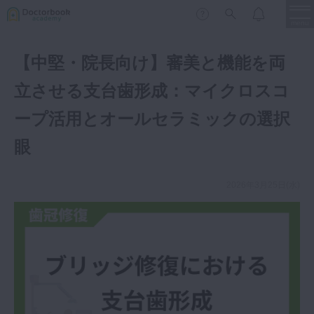
menu
【中堅・院長向け】審美と機能を両
保存修復
新着
新規登録
ログイン
立させる支台歯形成：マイクロスコ
歯内療法
ープ活用とオールセラミックの選択
歯周治療
眼
LIVE
特集
DBラーニング
歯冠補綴
審美歯科
2026年3月25日(水)
有床義歯
臨床知見録
小児歯科
歯科矯正
口腔外科・歯科麻酔
LIFE STYLE
コラム
セミナー
インプラント
デジタル・歯科技工