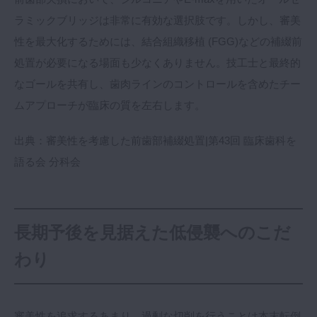
ラミックブリッジは非常に有効な選択肢です。しかし、審美
性を最大化するためには、結合組織移植 (FGG)などの補綴前
処置が必要になる場面も少なくありません。技工士と最終的
なゴールを共有し、歯肉ラインのコントロールを含めたチー
ムアプローチが臨床の質を左右します。
出典：
審美性を考慮した前歯部補綴処置|第43回 臨床歯科を
語る会 分科会
長期予後を見据えた低侵襲へのこだ
わり
審美性を追求するあまり、過剰な切削を行うことは本末転倒