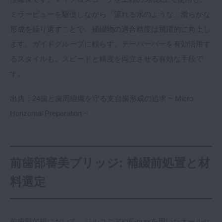
ミラービューを駆使しながら「流れる水のような」滑らかな
形成を繰り返すことで、補綴物の適合精度は飛躍的に向上し
ます。ガイドグルーブに頼らず、テーパーバーを有効活用す
るスタイルも、スピードと精度を両立させる有効な手段で
す。
出典：
24歯と歯周組織を守る支台歯形成の追求 ~ Micro
Horizontal Preparation ~
前歯部審美ブリッジ: 補綴前処置と材
料選定
前歯部欠損において、ジルコニアやE-maxを用いたオールセ