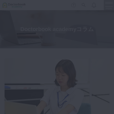
menu
Doctorbook academyコラム
保存修復
新着
新規登録
ログイン
歯内療法
歯周治療
LIVE
特集
DBラーニング
歯冠補綴
審美歯科
有床義歯
臨床知見録
小児歯科
歯科矯正
口腔外科・歯科麻酔
LIFE STYLE
コラム
セミナー
インプラント
デジタル・歯科技工