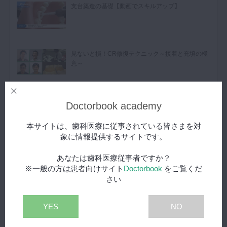
支台築造の基礎【動画でスキルアップ】
見ないと損！CR修復テクニック～接着と充填の極
意～
Doctorbook academy
カテゴリ
本サイトは、歯科医療に従事されている皆さまを対
象に情報提供するサイトです。
動画紹介
あなたは歯科医療従事者ですか？
※一般の方は患者向けサイト
Doctorbook
をご覧くだ
製品紹介
さい
セミナー・学会
YES
NO
用語集