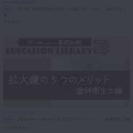
2017年3月21日(火) 公開
【EYE】外科処置後の良好な治癒に導くために：歯科衛生士
無料
編
安達 恵先生
2017年3月2日(木) 公開
【Education Library】拡大鏡の5つのメリット：歯科衛生士編
無料
小川 由香里先生