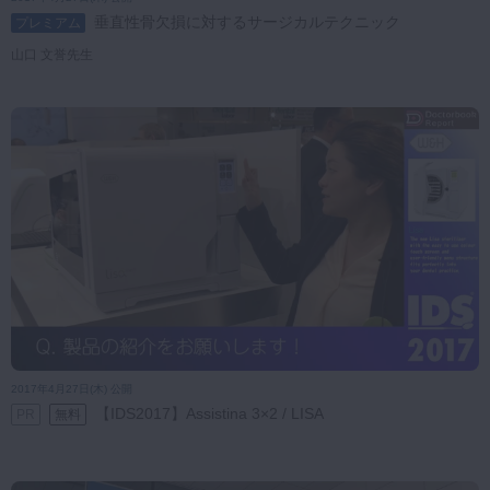
歯科医師
歯科衛生士
歯科技工士
助手・受付
垂直性骨欠損に対するサージカルテクニック
プレミアム
マイクロ・レーザー
山口 文誉先生
歯学生
予防歯科
咬合機能
並び順
診査・診断
公開日（新）
公開日（旧）
訪問歯科・高齢者歯科
基礎医学
医院経営・開業
2017年4月27日(木) 公開
【IDS2017】Assistina 3×2 / LISA
PR
無料