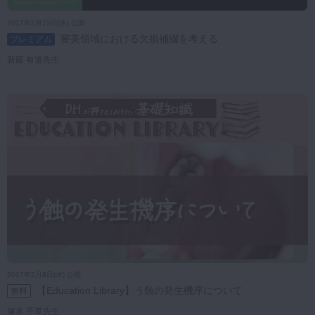
2017年2月15日(水) 公開
審美領域における欠損補綴を考える
プレミアム
新藤 有道先生
2017年2月8日(水) 公開
【Education Library】う蝕の発生機序について
無料
塚本 千草先生