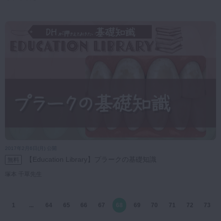
2017年2月6日(月) 公開
【Education Library】プラークの基礎知識
無料
塚本 千草先生
1
...
64
65
66
67
68
69
70
71
72
73