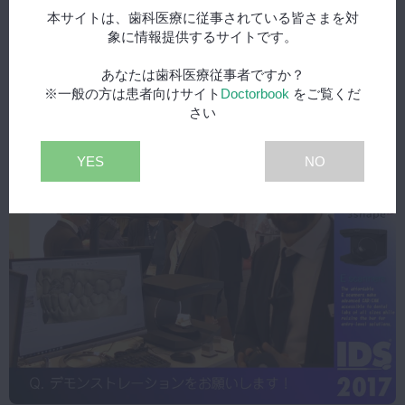
本サイトは、歯科医療に従事されている皆さまを対
象に情報提供するサイトです。
あなたは歯科医療従事者ですか？
※一般の方は患者向けサイト
Doctorbook
をご覧くだ
さい
2017年4月6日(木) 公開
【IDS2017】TRIOS
PR
無料
YES
NO