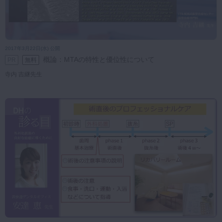
2017年3月22日(水) 公開
概論：MTAの特性と優位性について
PR
無料
寺内 吉継先生