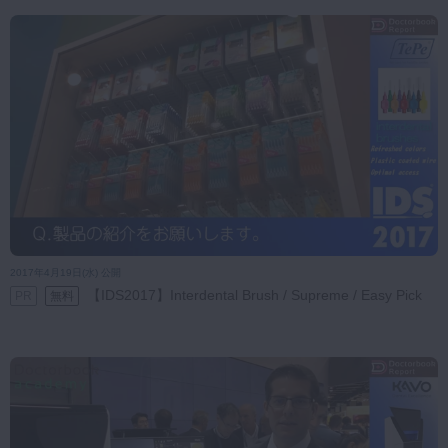
2017年4月19日(水) 公開
【IDS2017】Interdental Brush / Supreme / Easy Pick
PR
無料