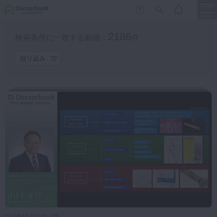
menu
2186
検索条件に一致する動画：
件
カテゴリ
保存修復
新着
新規登録
ログイン
絞り込み
保存修復
歯内療法
歯内療法
歯周治療
LIVE
特集
DBラーニング
歯周治療
歯冠補綴
審美歯科
歯冠補綴
もっと見る
有床義歯
臨床知見録
プラン
小児歯科
歯科矯正
無料
プレミアム
スペシャル
みんプレ限定
口腔外科・歯科麻酔
LIFE STYLE
コラム
セミナー
対象者
インプラント
デジタル・歯科技工
2017年4月27日(木) 公開