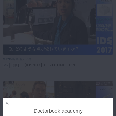
2017年4月10日(月) 公開
【IDS2017】PIEZOTOME CUBE
PR
無料
Doctorbook academy