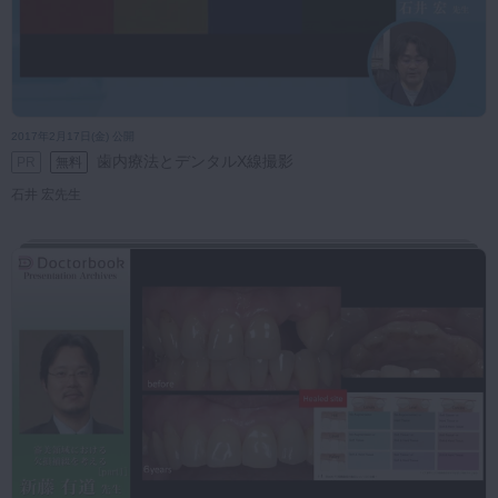
2017年2月17日(金) 公開
歯内療法とデンタルX線撮影
PR
無料
石井 宏先生