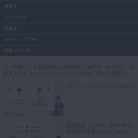
00:20
～ 子供にフッ化物配合歯磨剤を使っていいの？
概要
01:12
～ デメリットとメリット
03:13
～ そもそも使ったほうがいいのか
シリーズ
伊藤先生の著書、2020年の医歯薬出版ベストセラーに選ばれた
「カ
04:42
～ どのくらい使うの？
リエスブック 5ステップで結果が出るう蝕と酸蝕を予防するカリオ
特集
05:45
～ ＠Ito Dental
ロジーに基づいた患者教育」（医歯薬出版 刊）
をお手元にご視聴い
09:18
～ チャレンジ
ただくと、より理解が深まります。
DBラーニング
毎週月曜に更新する有料コンテンツのシリーズです。
関連コラム
カリオロジーシリーズ特設ページはこちら
フッ化物による再石灰化と効果的なう蝕予防（全15回）│伊
藤直人先生 カリオロジーシリーズ Step2【Ste2-0無料公開
中】
日々の診療で患者様から「子供にフッ化物配合歯磨剤を使っていいでし
イントロダクション│Step2-0
無料
ょうか？」と質問されることがよくあると思います。
先生方はどのように答えていますか？
答えを患者さんにお伝えする時は、メリットとデメリットをしっかり伝
11:00
えることが大切です。
デメリットは歯のフッ素症、メリットのカリエスコントロール。
フッ化物と歯科の歴史と
スペシャル
そのため虫歯と歯のフッ素症のリスクは隣り合わせです。
作用機序の変遷について│Step2-1
講義ではフッ素症の研究を元に、子供に使う歯磨剤はどんなものを使う