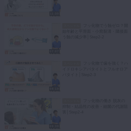
と良いのか解説してくださいました。
11:35
また伊藤先生の医院で実際に伝えている、子供の年齢による適切な歯磨
剤の使用量を教えてくださいます。
フッ化物でう蝕ゼロ？開
スペシャル
歯ブラシに歯磨剤をのせた画像で、使用量がひと目でわかります。
始年齢と平滑面・小窩裂溝・隣接面
ぜひ患者様への説明にご利用ください。
う蝕の減少率│Step2-2
デメリットであるフッ素症を避けるために、小さい子供がいる場合は
07:07
1450ppmの歯磨剤は手が届かないところに置く必要があるという注意
点もお伝えいただきました。
フッ化物で歯を強く？ハ
スペシャル
イドロキシアパタイトとフルオロア
チャレンジでは患者様に「子供が歯磨き粉が好きでたっぷりつけても良
パタイト│Step2-3
い？」と聞かれた場合どのように答えたらよいのか考えます。
09:19
フッ化物の働き 脱灰の
スペシャル
抑制・結晶性の改善・細菌の代謝阻
害│Step2-4
09:39