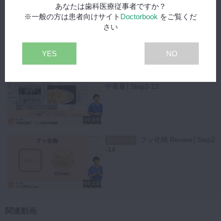
あなたは歯科医療従事者ですか？
子供にフッ化物配合歯磨
スペシャル
※一般の方は患者向けサイト
Doctorbook
をご覧くだ
剤を使っていいの？│Step2-12
さい
YES
NO
10:13
子供は注意！フッ化物の
スペシャル
中毒量│Step2-13
10:09
フッ化物 Review│Step2
スペシャル
-14
05:15
関連動画