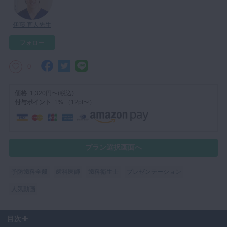
マイクロ・レーザー
伊藤 直人先生
予防歯科
フォロー
咬合機能
診査・診断
0
訪問歯科・高齢者歯科
価格
1,320円〜(税込)
基礎医学
付与ポイント
1% （12pt〜）
医院経営・開業
プラン選択画面へ
予防歯科全般
歯科医師
歯科衛生士
プレゼンテーション
人気動画
目次