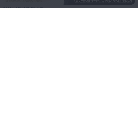
2022年8月15日(月) 公開
フッ化物による再石灰化と効果的なう蝕予防（全15回）
スペシャル
│伊藤直人先生 カリオロジーシリーズ Step2【Ste2-0無料公開中】
2022年5月2日(月) 公開
バイオフィルムをよく知ろう！（全15回）│伊藤直人先
スペシャル
生 カリオロジーシリーズ Step1【Step1-0無料公開中】