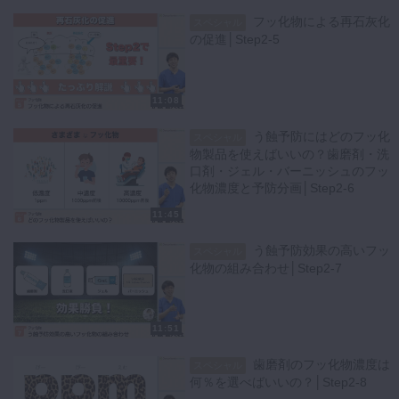
フッ化物による再石灰化
スペシャル
の促進│Step2-5
11:08
う蝕予防にはどのフッ化
スペシャル
物製品を使えばいいの？歯磨剤・洗
口剤・ジェル・バーニッシュのフッ
化物濃度と予防分画│Step2-6
11:45
う蝕予防効果の高いフッ
スペシャル
化物の組み合わせ│Step2-7
11:51
歯磨剤のフッ化物濃度は
スペシャル
何％を選べばいいの？│Step2-8