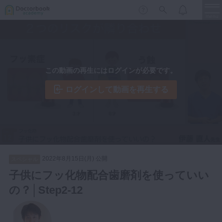
menu
保存修復
新着
新規登録
ログイン
この動画の再生にはログインが必要です。
歯内療法
歯周治療
ログインして動画を再生する
LIVE
特集
DBラーニング
歯冠補綴
審美歯科
有床義歯
臨床知見録
小児歯科
2022年8月15日(月) 公開
スペシャル
歯科矯正
子供にフッ化物配合歯磨剤を使っていい
口腔外科・歯科麻酔
の？│Step2-12
LIFE STYLE
コラム
セミナー
インプラント
デジタル・歯科技工