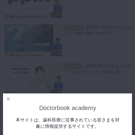
12:47
歯磨剤に配合されている
スペシャル
フッ化物の種類│Step2-9
07:58
歯磨き後は口をよくゆす
スペシャル
ぐ？ ゆすがない？│Step2-10
10:58
糖の摂取頻度とフッ化物
スペシャル
Doctorbook academy
配合歯磨剤のう蝕抑制効果│Step2-
11
本サイトは、歯科医療に従事されている皆さまを対
象に情報提供するサイトです。
08:13