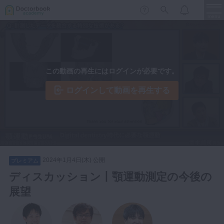
menu
保存修復
新着
新規登録
ログイン
この動画の再生にはログインが必要です。
歯内療法
歯周治療
ログインして動画を再生する
LIVE
特集
DBラーニング
歯冠補綴
審美歯科
有床義歯
臨床知見録
小児歯科
2024年1月4日(木) 公開
プレミアム
歯科矯正
ディスカッション丨顎運動測定の今後の
口腔外科・歯科麻酔
展望
LIFE STYLE
コラム
セミナー
インプラント
デジタル・歯科技工