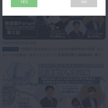
YES
NO
2023年12月27日(水) 公開
顎運動可視化技術からみる次世代歯科医療の展望 -みえ
プレミアム
ないものを観る・診ることによって-顎運動診断を補綴臨床に取り入
れる 顎運動Forum. 第2回