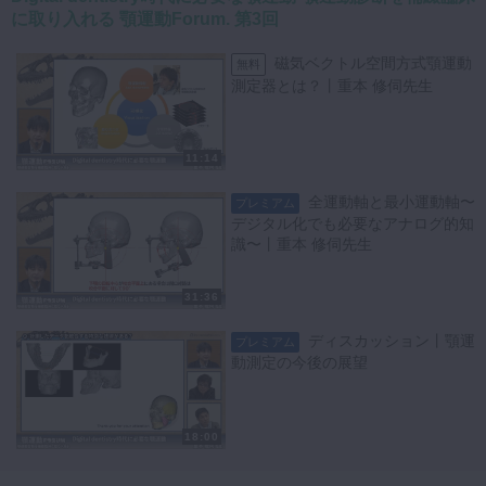
に取り入れる 顎運動Forum. 第3回
磁気ベクトル空間方式顎運動
無料
測定器とは？丨重本 修伺先生
11:14
全運動軸と最小運動軸〜
プレミアム
デジタル化でも必要なアナログ的知
識〜丨重本 修伺先生
31:36
ディスカッション丨顎運
プレミアム
動測定の今後の展望
18:00