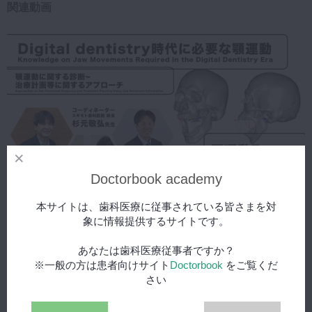
関連動画
Doctorbook academy
2024年1月4日(木) 公開
本サイトは、歯科医療に従事されている皆さまを対
Digital dentistry時代に必要な顎運動-顎運動診断を補綴
象に情報提供するサイトです。
プレミアム
臨床に取り入れる 顎運動Forum. 第3回
あなたは歯科医療従事者ですか？
※一般の方は患者向けサイト
Doctorbook
をご覧くだ
さい