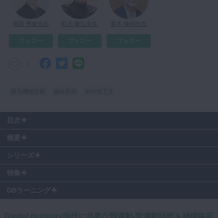
マイクロ・レーザー
相宮 秀俊先生
杉元 敬弘先生
重本 修伺先生
予防歯科
フォロー
フォロー
フォロー
咬合機能
診査・診断
1
訪問歯科・高齢者歯科
咬合機能全般
歯科医師
歯科技工士
基礎医学
医院経営・開業
目次
00:31
〜 【ディスカッション】顎運動測定の今後の展望
概要
04:00
〜 【ディスカッション】既存のソフトで相補下顎運動は計測で
重本先生のプレゼンテーションを受けて、相宮秀俊先生・杉元敬弘先
きるか
シリーズ
生・重本修伺先生にディスカッションをしていただきました。
06:16
～ 【ディスカッション】計測データを統合する技術はどのよう
顎運動測定の今後の展望や、アナログとデジタル技術の融合について語
特集
なものか
り合います。
08:25
～ 【ディスカッション】静的咬合への応用は可能か
DBラーニング
11:59
～ 【ディスカッション】次なる展望
14:16
～ 【ディスカッション】デジタルとアナログの療法の技術が必
要になるのか
Digital dentistry時代に必要な顎運動-顎運動診断を補綴臨床