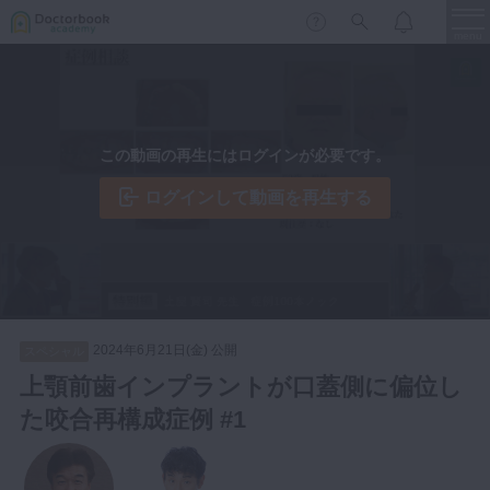
menu
保存修復
新着
新規登録
ログイン
この動画の再生にはログインが必要です。
歯内療法
歯周治療
ログインして動画を再生する
LIVE
特集
DBラーニング
歯冠補綴
審美歯科
有床義歯
臨床知見録
小児歯科
2024年6月21日(金) 公開
スペシャル
歯科矯正
上顎前歯インプラントが口蓋側に偏位し
口腔外科・歯科麻酔
た咬合再構成症例 #1
LIFE STYLE
コラム
セミナー
インプラント
デジタル・歯科技工