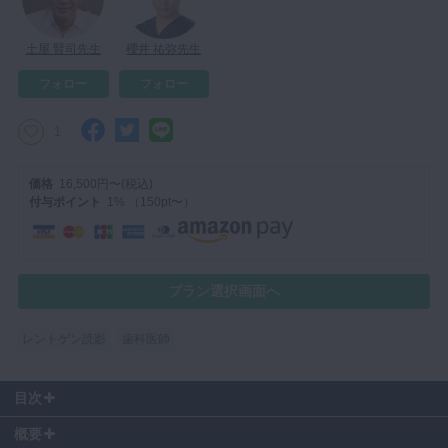
マイクロ・レーザー
土屋 賢司先生
櫻井 祐弥先生
予防歯科
フォロー
フォロー
咬合機能
診査・診断
1
訪問歯科・高齢者歯科
価格
16,500円〜(税込)
基礎医学
付与ポイント
1% （150pt〜）
医院経営・開業
プラン選択画面へ
レントゲン読影
歯科医師
目次
00:00
〜 症例紹介
概要
02:11
〜 患者様の歯科的既往歴を考える