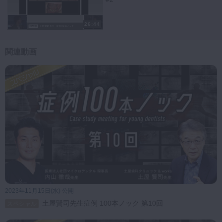
このことから、患者様が反対咬合であったことが推察されます。
さらに、セファロ分析の結果、骨格的な要素も関与していることがわか
26:44
りました。
このようなケースでは、義歯を用いることでリップサポートが改善され
関連動画
ることが考えられます。
まず、上顎のインプラントの上部構造を除去し、咬合床を作成してリッ
プサポートを確認します。
次に、咬合高径を上げることで、カップリングがしやすくなり、咬合平
面の調整も可能になります。
これらのステップを経て、患者様の上顎前歯の適切な位置を見極めるこ
とが成功の鍵となります。
適切な診査と診断を行うことで、患者様に最適な治療オプションを提案
することができるのです。
若手の先生方にとって、臨床での悩みを解決する一助となるかもしれま
せん。
ぜひ参考にしてみてください。
2023年11月15日(水) 公開
土屋賢司先生症例 100本ノック 第10回
スペシャル