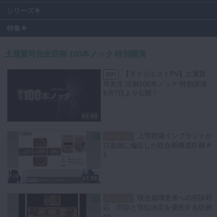
03:50
〜 まず何を見るか？
シリーズ
06:10
〜 本ケースで着目すべきポイント
本シリーズ詳細はこちら
特集
09:30
〜 まず何をするべきか？
15:30
〜 演者からの質問〜どこに着目し問題点を見つけるべきか？〜
土屋賢司先生症例 100本ノック 特別講演
若手歯科医師の先生方、日々の臨床で悩むことが多いのではないでしょ
うか？
【ダイジェストPV】土屋賢
また、中堅やベテランの先生方でも、咬合崩壊を起こした患者様の対応
無料
司先生 症例100本ノック 特別講演
に苦戦することがあるかと思います。
6月7日より公開！
今回の動画では、若手歯科医師の先生方が抱える悩ましい症例につい
て、土屋先生とのディスカッションを通じて解決策を探ります。
01:00
今回の症例は、53歳男性で、上顎前歯部の脱離を主訴に来院されまし
た。
上顎前歯インプラントが
スペシャル
口蓋側に偏位した咬合再構成症例 #
口腔内の状態を考慮すると、全顎的な咬合の再構成が必要です。
1
咬合の再構成を行う際には、まず患者様の歯科的既往歴を詳細に聴取
し、どのような経緯で咬合が崩壊したのかを理解することが重要です。
患者様の背景を正確に把握することで、原因を特定し、適切な治療方針
17:36
を立てることができます。
咬合崩壊患者への初診対
スペシャル
この症例では、上顎前歯部のインプラントが口蓋側に寄って植立されて
応 問診と顎位決定を優先する症例
#2
います。