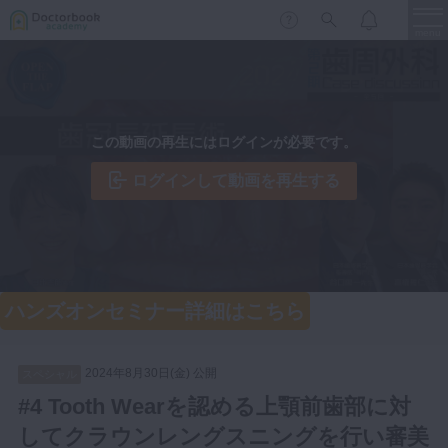
menu
保存修復
新着
新規登録
ログイン
この動画の再生にはログインが必要です。
歯内療法
歯周治療
ログインして動画を再生する
LIVE
特集
DBラーニング
歯冠補綴
審美歯科
有床義歯
臨床知見録
ハンズオンセミナー詳細はこちら
小児歯科
歯科矯正
2024年8月30日(金) 公開
口腔外科・歯科麻酔
スペシャル
LIFE STYLE
コラム
セミナー
#4 Tooth Wearを認める上顎前歯部に対
インプラント
してクラウンレングスニングを行い審美
デジタル・歯科技工