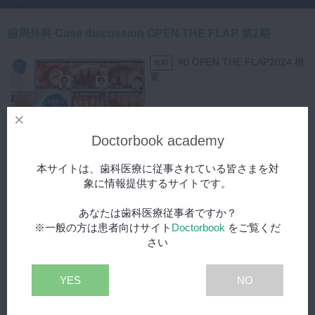
ションを行います。
19:42
〜 クラウンレングスニング術式のポイントについて
22:59
〜 フラップデザインの設定
歯周外科 Case discussion OPEN THE FLAP 第2期
【症例】
26:17
〜 バットジョイントとスリップジョイント
Tooth Wearが認められる上顎前歯部に対して、クラウンレングスニン
28:00
〜 全部層弁と部分層弁の使い分け
#0 OPEN THE FLAP2024 概
無料
グによって審美性の回復をした日比先生の症例です。
32:40
〜 乳頭部の切開線の位置
要
患者様は64歳男性、入れ歯をしている左上の粘膜の痛み、前歯の見た
35:23
〜 歯槽骨切除のポイントや注意点
目を主訴に来院しました。
40:46
〜 使用した器具
患者様の口腔内所見では、切端咬合と全顎的な咬耗が見られ前歯部には
42:55
〜 術後の経過について
09:03
挺出も確認できます。
49:00
〜 角化歯肉がなかったケースの対処
Doctorbook academy
中心位と口頭嵌合位が一致していることと、顔貌から咬合高径は低下し
#1 歯周組織再生療法を
スペシャル
ていないことなどの診査結果から、日比先生はターナーの分類カテゴリ
同一部位にRetryするうえで考えた
本サイトは、歯科医療に従事されている皆さまを対
ー3と診断しました。
こと
象に情報提供するサイトです。
【治療】
あなたは歯科医療従事者ですか？
59:31
患者様は矯正治療を希望しなかったため、クラウンレングスニングと最
※一般の方は患者向けサイト
Doctorbook
をご覧くだ
小限の咬合挙上で対処することにしました。
さい
#2 再生療法 Circumfere
スペシャル
日比先生はワックスアップによって上顎前歯の歯肉縁のラインを合わせ
ntial-type intrabony defect
ることと、最小限の挙上3ミリと考えました。
クラウンレングスニングの目的は、審美性と機能性の向上としたとのこ
YES
NO
とです。
上顎3-3の歯肉ラインが揃うよう、頬側辺縁切開2.5ミリ・口蓋測辺縁切
58:23