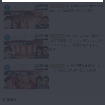
開2.5ミリとし、ブラックトライアングルができないように考慮しまし
#3 Laterally positioned fl
スペシャル
た。
apにて根面被覆を行った症例
術後1週間後に抜糸、1ヵ月後に歯肉縁ギリギリに形成、3ヵ月後に歯肉
縁下に形成後TEKで歯間乳頭をつくり、9ヶ月後にフルジルコニアでク
ラウンをセットしました。
クラウンのセット時にはブラックトライアングルが確認できましたが、
66:02
時間の経過と共にクリーピングがおき、満足のいく歯間乳頭になったそ
#4 Tooth Wearを認める
うです。
スペシャル
上顎前歯部に対してクラウンレング
スニングを行い審美性を回復した一
【ディスカッション】
症例
『フラップデザインの決め手について』
谷口先生からの質問に対して、歯肉のバイオタイプが厚みがある患者様
51:25
だったため結果的にクリーピングが起きたが、どのような切開がよかっ
たのかと逆に日比先生から質問がなされました。
#5 清掃困難補綴歯に対
スペシャル
高橋先生はフェノタイプの診査にはプロービングの透け感の有無で判断
してFGGにて改善を試みた症例
すると仰っています。
『クラウンレングスニングの術式ではどのようなポイントを押さえたら
72:36
いいのか』
高橋先生から谷口先生に、質問がありました。
関連動画
浸潤麻酔をする際に歯肉の厚みを確認することや、咬合力が強い患者様
だったため頬側の骨の厚みも考慮するのがポイントだと谷口先生は答え