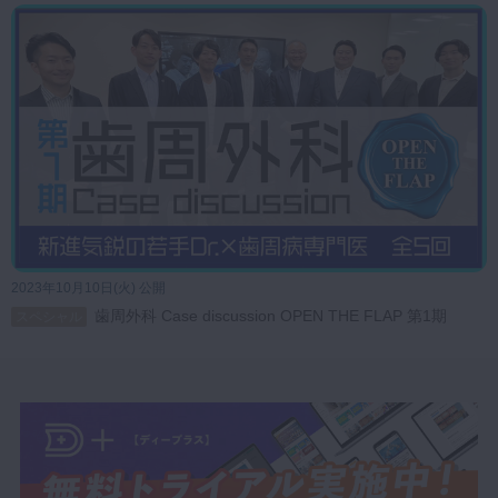
ました。
高橋先生は審美的側面ではスマイル診査をどのように見るか、機能的側
面では支台歯の長さがポイントになるのではないかと補足しています。
『口蓋側の機能面を考えた切開線と乳頭部のフラップデザインについ
て』
高橋先生から、どのように設定したのか質問がありました。
日比先生は、今回の症例のケースは支台歯が短かったため審美性も大切
だが、機能面を考慮したデザインにしたとのことでした。
『頬側の切開はバットジョイントで行ったのか』
頬側の歯肉の厚みのコントロールを考えずに臨んでしまったのが反省点
2023年10月10日(火) 公開
だと日比先生は仰っています。
歯周外科 Case discussion OPEN THE FLAP 第1期
スペシャル
高橋先生から厚みのコントロールを考えるのなら部分層弁で行なうのが
いいのではないかとアドバイスがありました。
谷口先生も、慣れてくれば症例ごとに全部層弁と部分層弁で歯肉の厚み
をコントロールできるようになると、アドバイスしてくださいました。
『乳頭部の切開線の位置をどこにするか』
高橋先生から谷口先生に質問がありました。
軟組織の温存と減らすことを考えて難しい切開線になっているので、歯