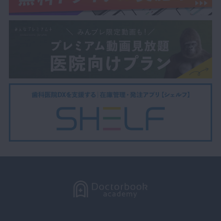
間乳頭も不要な部位と考えた切開線にすると谷口先生が答えました。
高橋先生からは、シングルトラップにして口蓋のアタッチメントは残し
ておく考え方もあるのではないかと、ご意見も上がりました。
『今回のオペで注意した点やポイントについて』
谷口先生と高橋先生から質問がありました。
日比先生は左上2番が特に支台歯の短さがあったが、歯間乳頭は落とし
たくなかったためその点を考慮したと答えました。
『骨の厚みをどのくらい削ったのか』
骨の高さを揃えることを考えていたので、骨の厚みにまで意識していな
かったと日比先生は答えました。
この症例を見ると頬側の骨の厚みをもっと削っても良かったのではない
かと谷口先生から指摘がありました。
『歯根面に残った骨を削る際には何に注意をするか』
高橋先生から谷口先生に質問です。
谷口先生も日比先生と同じ器具を使用するとのことです。
根面に薄く残った骨が原因で想像しない歯肉の形が作られるので、最後
はキュレットや骨ファイルで仕上げしているとのことでした。
クリーピングが落ち着かないとブラックトライアングルの可能性もある