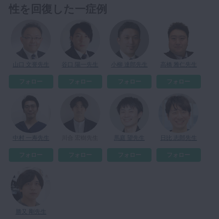
性を回復した一症例
マイクロ・レーザー
予防歯科
咬合機能
診査・診断
山口 文誉先生
谷口 陽一先生
小柳 達郎先生
高橋 雅仁先生
訪問歯科・高齢者歯科
フォロー
フォロー
フォロー
フォロー
基礎医学
医院経営・開業
中村 一寿先生
川合 宏樹先生
馬庭 望先生
日比 志郎先生
フォロー
フォロー
フォロー
フォロー
勝又 剛先生