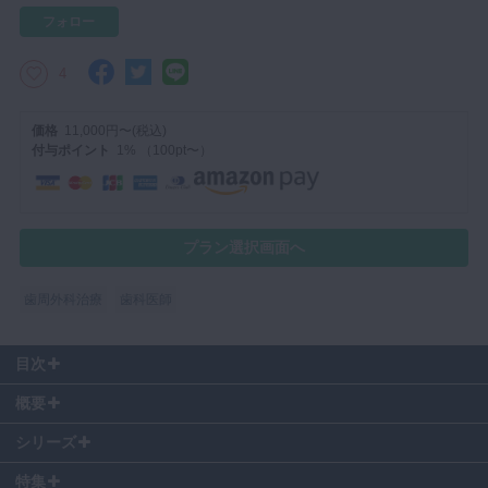
フォロー
4
価格
11,000円〜(税込)
付与ポイント
1% （100pt〜）
プラン選択画面へ
歯周外科治療
歯科医師
目次
00:08
〜 Open the Flap 2024 イントロダクション
概要
03:10
〜 挨拶
03:25
〜 ケースプレゼンテーション開始
シリーズ
日比先生による歯冠長延長術のケースプレゼンテーション後、歯周外科
17:31
〜 ディスカッション開始
専門医であるスペシャリストの谷口先生と高橋先生を交えてディスカッ
特集
18:26
〜 フェノタイプの診査方法