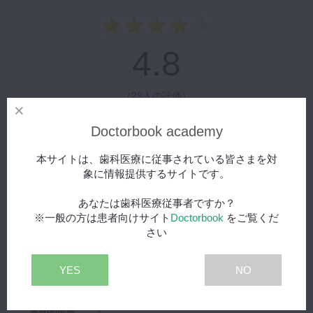
4.8
（
23人の評価
）
Doctorbook academy
今なら100ptもらえる！
レビュー投稿はこちら
本サイトは、歯科医療に従事されている皆さまを対
象に情報提供するサイトです。
全てのレビューをみる
あなたは歯科医療従事者ですか？
※一般の方は患者向けサイト
Doctorbook
をご覧くだ
さい
MB2の探索が楽しくなりました。
5.0
YES
NO
高画質でとても見やすい臨床動画を参照しなが
ら解説されているので、とても理解しやすいで
40代
す。
歯科医師(開