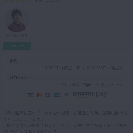
4.8
（
23人の評価
）
マイクロ・レーザー
予防歯科
咬合機能
松田 敦至先生
診査・診断
フォロー
訪問歯科・高齢者歯科
基礎医学
価格
医院経営・開業
13,200円〜(税込) （D+会員 10,560円〜(税込)）
付与ポイント
1% （通常:120pt〜 D+会員:96pt〜）
日常の臨床に置いて「開かない根管」に遭遇した時、無理に開けよ
うとしていませんか？
一時的に症状が緩和されたとしても、治癒せずさらなるトラブルを
招いたことはありませんか？