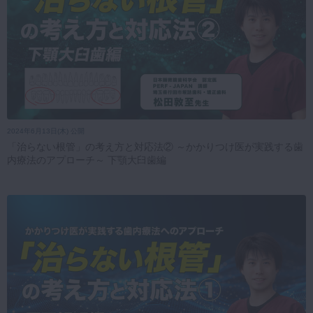
2024年6月13日(木) 公開
「治らない根管」の考え方と対応法② ～かかりつけ医が実践する歯
内療法のアプローチ～ 下顎大臼歯編