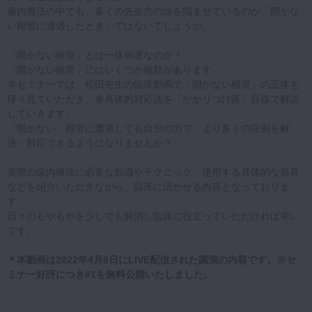
歯内療法の中でも、多くの先生方の頭を悩ませているのが「開かな
い根管に遭遇したとき」ではないでしょうか。
「開かない根管」とは一体何者なのか？
「開かない根管」にはいくつか種類があります。
本セミナーでは、松田先生の臨床動画で「開かない根管」の正体を
様々見ていただき、各具体的対応法を「かかりつけ医」目線で解説
していきます。
「開かない」根管に遭遇しても自分の力で、より多くの症例を解
決・対応できるようになりませんか？
実際の歯内療法に必要な知識やテクニック、使用する具体的な器具
などを紹介いただきながら、臨床に活かせる内容となっておりま
す。
日々のもやもやを少しでも解消し臨床に役立っていただければ幸い
です。
＊本動画は2022年4月8日にLIVE配信された講演の内容です。※セ
ミナー好評につき#1を無料公開いたしました。