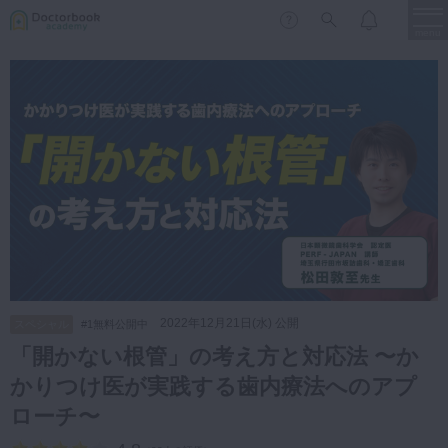
menu
保存修復
新着
新規登録
ログイン
歯内療法
歯周治療
LIVE
特集
DBラーニング
歯冠補綴
審美歯科
有床義歯
臨床知見録
小児歯科
2022年12月21日(水) 公開
スペシャル
#1無料公開中
歯科矯正
「開かない根管」の考え方と対応法 〜か
口腔外科・歯科麻酔
かりつけ医が実践する歯内療法へのアプ
LIFE STYLE
コラム
セミナー
インプラント
ローチ〜
デジタル・歯科技工