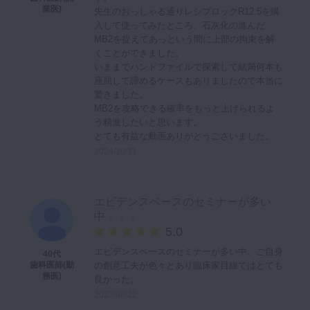
業医)
先生のおっしゃる通りレシプロックR12.5を購
入して使ってみたところ、石灰化の進んだ
MB2を捉えてあっという間に上部の拘束を解
くことができました。
いままでハンドファイルで探索して結局何本も
座屈して諦めるケースもありましたので本当に
驚きました。
MB2を攻略できる確率をもっと上げられるよ
う精進したいと思います。
とても有益な動画ありがとうございました。
2024/10/31
エビデンスベースのセミナーが多い
中．．．
5.0
エビデンスベースのセミナーが多い中、ご自身
40代
の創意工夫が色々とあり臨床家目線ではとても
歯科医師(勤
務医)
良かった。
2023/08/22