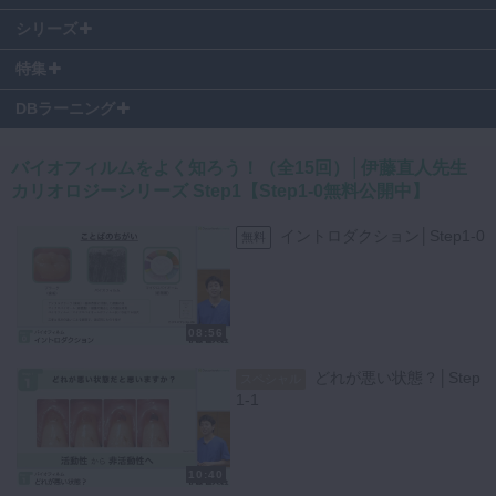
01:00
～ Review
01:30
～ プラーク減少の比較
シリーズ
伊藤先生の著書、2020年の医歯薬出版ベストセラーに選ばれた
「カ
02:43
～ 電動歯ブラシみんなに勧めるべき？
リエスブック 5ステップで結果が出るう蝕と酸蝕を予防するカリオ
特集
03:55
～ 回転式電動歯ブラシを当ててみよう
ロジーに基づいた患者教育」（医歯薬出版 刊）
をお手元にご視聴い
06:11
～ チャレンジ
ただくと、より理解が深まります。
DBラーニング
毎週月曜に更新する有料コンテンツのシリーズです。
バイオフィルムをよく知ろう！（全15回）│伊藤直人先生
「Step1-0 イントロダクション」を特別に無料公開しています。この機
カリオロジーシリーズ Step1【Step1-0無料公開中】
会にぜひご覧ください。
イントロダクション│Step1-0
無料
カリオロジーシリーズ特設ページはこちら
Step1-10は、手用歯ブラシと電動歯ブラシどちらが良いのかという、
08:56
気になる内容にお答えする講義です。
研究論文を元にプラークの減少の比較をみていきますが、あくまでプラ
どれが悪い状態？│Step
スペシャル
ークについてで、う蝕の減少率ではないことに注意しましょう。
1-1
チャレンジでは「電動歯ブラシってどうですか？」と聞かれた場合にど
のように答えるといいか、患者様にもわかりやすい表現で解答を教えて
10:40
くださっています。