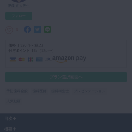
伊藤 直人先生
マイクロ・レーザー
フォロー
予防歯科
咬合機能
0
診査・診断
価格
1,320円〜(税込)
訪問歯科・高齢者歯科
付与ポイント
1% （12pt〜）
基礎医学
医院経営・開業
プラン選択画面へ
予防歯科全般
歯科医師
歯科衛生士
プレゼンテーション
人気動画
目次
00:20
～ 手用歯ブラシ VS 電動歯ブラシ
概要