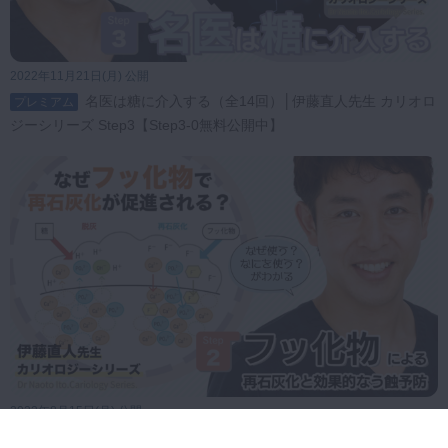
2022年11月21日(月) 公開
名医は糖に介入する（全14回）│伊藤直人先生 カリオロ
プレミアム
ジーシリーズ Step3【Step3-0無料公開中】
2022年8月15日(月) 公開
フッ化物による再石灰化と効果的なう蝕予防（全15回）
スペシャル