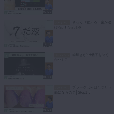
07:26
ざっくり覚える，歯が溶
スペシャル
けるpH│Step1-6
10:46
歯磨きがpH低下を防ぐ│
スペシャル
Step1-7
06:09
プラークは何日たつとう
スペシャル
蝕になるの？│Step1-8
08:23