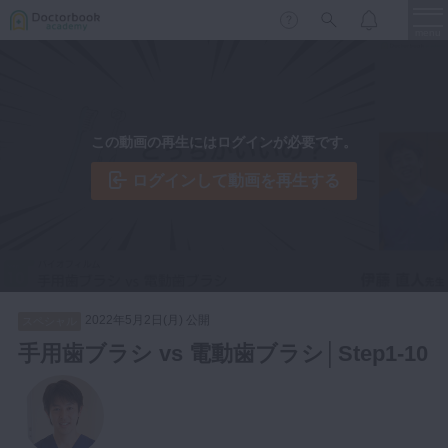
menu
保存修復
新着
新規登録
ログイン
この動画の再生にはログインが必要です。
歯内療法
歯周治療
ログインして動画を再生する
LIVE
特集
DBラーニング
歯冠補綴
審美歯科
有床義歯
臨床知見録
小児歯科
2022年5月2日(月) 公開
スペシャル
歯科矯正
手用歯ブラシ vs 電動歯ブラシ│Step1-10
口腔外科・歯科麻酔
LIFE STYLE
コラム
セミナー
インプラント
デジタル・歯科技工