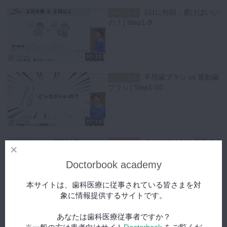
1日に何回，磨けばいい
スペシャル
の？│Step1-9
07:25
手用歯ブラシ vs 電動歯
スペシャル
ブラシ│Step1-10
07:14
フロスでう蝕は予防でき
スペシャル
る？│Step1-11
Doctorbook academy
本サイトは、歯科医療に従事されている皆さまを対
06:15
象に情報提供するサイトです。
う蝕予防に効果的な口腔
スペシャル
あなたは歯科医療従事者ですか？
衛生指導とは？│Step1-12