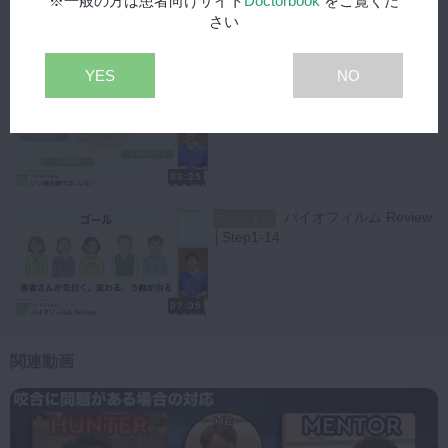
※一般の方は患者向けサイト
Doctorbook
をご覧くだ
さい
10:02
YES
NO
いつ歯を磨けばいいの？
スペシャル
│Step1-13
06:25
バイオフィルム Review
スペシャル
│Step1-14
07:05
関連動画