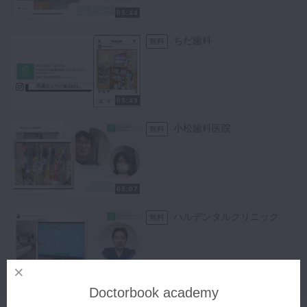
05:44
ちだ歯科
無料
05:43
小松歯科医院
無料
05:07
ハルデンタルクリニック
無料
04:54
Doctorbook academy