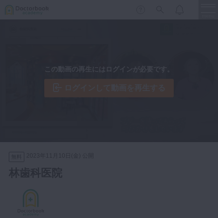
menu
保存修復
新着
新規登録
ログイン
この動画の再生にはログインが必要です。
歯内療法
歯周治療
ログインして動画を再生する
LIVE
特集
DBラーニング
歯冠補綴
審美歯科
有床義歯
臨床知見録
小児歯科
2023年11月10日(金) 公開
無料
歯科矯正
林歯科医院
口腔外科・歯科麻酔
LIFE STYLE
コラム
セミナー
インプラント
デジタル・歯科技工