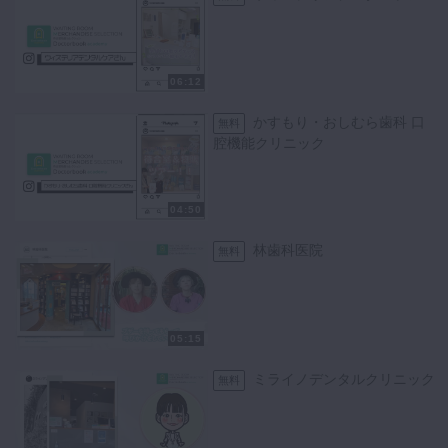
北海道旭川市にある林歯科医院スタッフの方に、物販、受付まわり、院
内のインテリアなど工夫点を伺いました。
▶林歯科医院Instagram
@chiisana___omise
06:12
かすもり・おしむら歯科 口
無料
腔機能クリニック
04:50
林歯科医院
無料
05:15
ミライノデンタルクリニック
無料