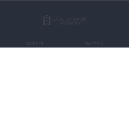
LIVE配信
動画で学ぶ
セミナーをさがす
DBラーニング
製品レビュー
症例投稿
コラム
メーカー
講師一覧
学会・大学
スタディグループ
Doctorbook academyとは？
よくある質問
お問い合わせ
広告出稿に関するお問い合わせ