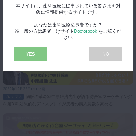
関連動画
本サイトは、歯科医療に従事されている皆さまを対
象に情報提供するサイトです。
あなたは歯科医療従事者ですか？
※一般の方は患者向けサイト
Doctorbook
をご覧くだ
さい
YES
NO
2022年12月22日(木) 公開
物販の革命家中原維浩先生が語る待合室マーケティング
プレミアム
® 第3章 効果的なディスプレイが患者の購入意欲を高める