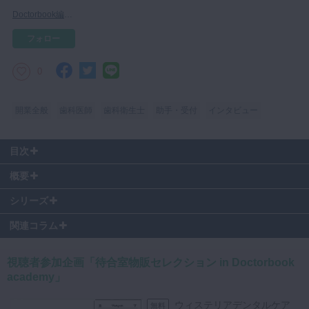
Doctorbook編集部先生
マイクロ・レーザー
フォロー
予防歯科
咬合機能
0
診査・診断
訪問歯科・高齢者歯科
開業全般
歯科医師
歯科衛生士
助手・受付
インタビュー
基礎医学
目次
医院経営・開業
00:12
〜 物販コーナーの担当者は？
概要
00:37
〜 物販コーナーの工夫点は？
Instagram（
@doctorbookacademy
）で開催した視聴者参加企画
「待合
01:05
〜 レイアウトの工夫点は？
シリーズ
室物販セレクション in Doctorbook academy」。
02:25
〜 受付まわりの工夫点は？
関連コラム
04:11
〜 今一番推してる物販は？
参加いただいたクリニックをDoctorbook編集部が直撃取材！
04:36
〜 患者様の反応は？
歯科クリニックの待合室と物販コーナーについて、工夫点やおすすめポ
イントなどを伺いました。
視聴者参加企画「待合室物販セレクション in Doctorbook
この動画を見て、クリニックの待合室をより快適な場所にする工夫をし
academy」
てみませんか？
ウィステリアデンタルケア
無料