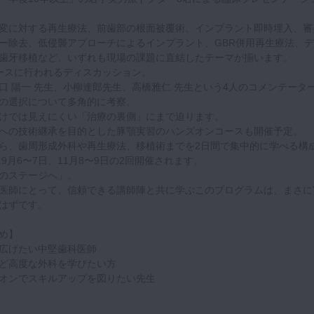
変に対する再生療法、前歯部の根面被覆術、インプラント即時埋入、審
ー除去、低侵襲アプローチによるインプラント、GBR併用再生療法、デ
歯牙移植など、いずれも現場の課題に直結したテーマが揃います。
ースに行われるディスカッション。
口 陽一 先生、小柳達郎先生、高橋雅仁 先生という4人のコメンテータ
の選択について多角的に考察。
けでは見えにくい「治療の裏側」にまで迫ります。
への技術継承を目的とした豚顎実習のハンズオンコースも開催予定。
ら、歯周形成外科や再生療法、移植術までを2日間で集中的に学べる構
は9月6〜7日、11月8〜9日の2回開催されます。
のステージへ」。
医師にとって、信頼できる講師陣と共に学ぶこのプログラムは、まさに
はずです。
め】
広げたい中堅歯科医師
ど高度な外科を学びたい方
オンでスキルアップを図りたい先生