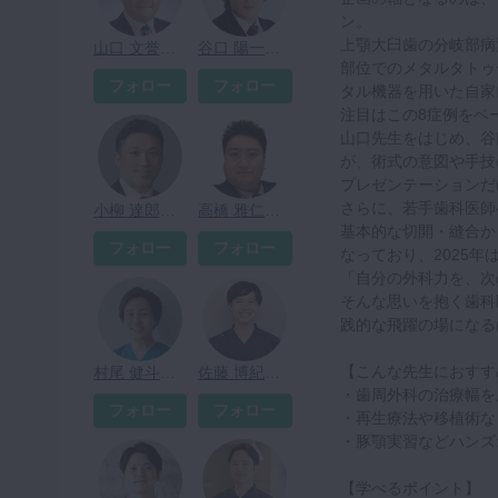
ン。
上顎大臼歯の分岐部病
山口 文誉先生
谷口 陽一先生
部位でのメタルタトゥ
フォロー
フォロー
タル機器を用いた自家
注目はこの8症例をベ
山口先生をはじめ、谷
が、術式の意図や手技
プレゼンテーションだ
さらに、若手歯科医師
小柳 達郎先生
高橋 雅仁先生
基本的な切開・縫合か
フォロー
フォロー
なっており、2025年
「自分の外科力を、次
そんな思いを抱く歯科
践的な飛躍の場になる
【こんな先生におすす
村尾 健斗先生
佐藤 博紀先生
・歯周外科の治療幅を
フォロー
フォロー
・再生療法や移植術な
・豚顎実習などハンズ
【学べるポイント】