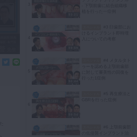
3
- 下顎前歯に結合組織移
植を行った一症例
53:21
#3 臼歯部にお
スペシャル
けるインプラント即時埋
4
入についての考察
59:59
#4 メタルタト
スペシャル
ゥーを認める上顎前歯部
5
に対して審美性の回復を
行った1症例
50:44
#5 再生療法と
スペシャル
GBRを行った症例
6
59:54
た
#6 上顎前歯部
スペシャル
の低侵襲インプラント治
ョ