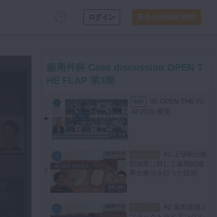
ログイン
新規会員登録(無料)
歯周外科 Case discussion OPEN T
HE FLAP 第3期
#0 OPEN THE FL
無料
AP2025 概要
07:10
#1 上顎根分岐
スペシャル
部病変に対して歯周組織
2
再生療法を行った症例
59:25
#2 歯肉退縮と
スペシャル
ブラックトライアングル