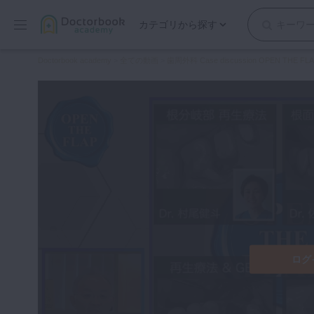
カテゴリから探す
保存修復
Doctorbook academy
>
全ての動画
>
歯周外科 Case discussion OPEN THE FL
歯内療法
歯周治療
歯冠補綴
審美歯科
有床義歯
小児歯科
歯科矯正
口腔外科・歯科麻酔
インプラント
ログ
デジタル・歯科技工
マイクロ・レーザー
予防歯科