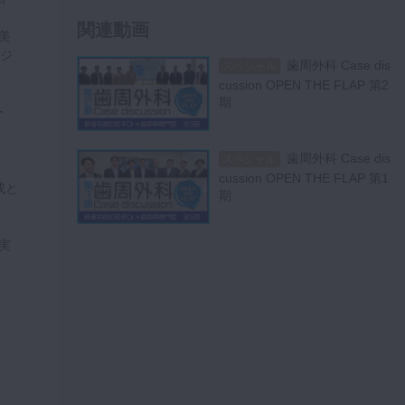
7
療
関連動画
52:06
美
ジ
歯周外科 Case dis
スペシャル
#7 Altered eru
スペシャル
cussion OPEN THE FLAP 第2
ptionに対してCrown leng
8
期
theningを行った1症例
ー
55:30
歯周外科 Case dis
スペシャル
#8 デジタルデ
スペシャル
cussion OPEN THE FLAP 第1
バイスを応用した自家歯
成と
期
9
牙移植術
59:51
実