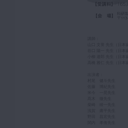
講師：
山口 文誉 先生（日本
谷口 陽一 先生（日本
小柳 達郎 先生（日本
高橋 雅仁 先生（日本
出演者：
村尾 健斗先生
佐藤 博紀先生
米今 一晃先生
髙木 徹先生
柴崎 竣一先生
浅賀 庸平先生
野田 昌宏先生
関内 孝侑先生