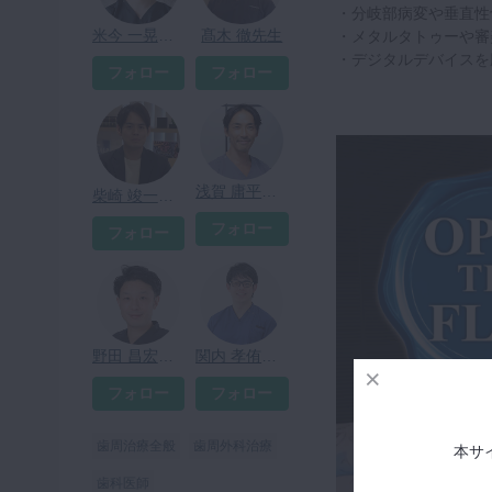
・分岐部病変や垂直性
米今 一晃先生
髙木 徹先生
・メタルタトゥーや審
・デジタルデバイスを
フォロー
フォロー
浅賀 庸平先生
柴崎 竣一先生
フォロー
フォロー
野田 昌宏先生
関内 孝侑先生
フォロー
フォロー
歯周治療全般
歯周外科治療
本サ
歯科医師