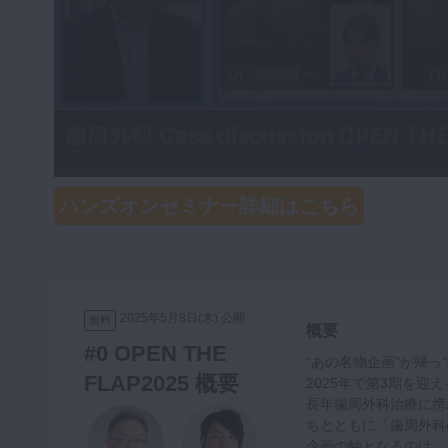
咬合機能
診査・診断
訪問歯科・高齢者歯科
基礎医学
医院経営・開業
ハンズオンセミナー詳細はこちら
2025年5月8日(木) 公開
無料
概要
#0 OPEN THE
“あの名物企画”が帰っ
FLAP2025 概要
2025年で第3期を迎
長年歯周外科治療に携
ちとともに「歯周外科
企画の軸となるのは、