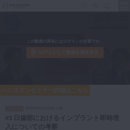
menu
保存修復
新着
新規登録
ログイン
この動画の再生にはログインが必要です。
歯内療法
歯周治療
ログインして動画を再生する
LIVE
特集
DBラーニング
歯冠補綴
審美歯科
有床義歯
臨床知見録
ハンズオンセミナー詳細はこちら
小児歯科
歯科矯正
2025年6月19日(木) 公開
口腔外科・歯科麻酔
スペシャル
LIFE STYLE
コラム
セミナー
#3 臼歯部におけるインプラント即時埋
インプラント
入についての考察
デジタル・歯科技工