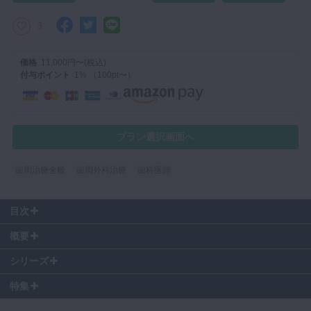
3
価格
11,000円〜(税込)
付与ポイント
1% （100pt〜）
プラン選択画面へ
歯周治療全般
歯周外科治療
歯科医師
目次
0:44
〜 米今先生の自己紹介
概要
1:42
〜 preoperative examination臨床症例
今回は米今一晃先生による「臼歯部におけるインプラント抜歯即時埋
4:05
〜 インプラント埋入・荷重プロトコール
シリーズ
入」のケースについて、山口先生、谷口先生とディスカッションをされ
6:14
〜 単独歯抜歯即時インプラント埋入における即時負荷のリスク
ております。
特集
評価
7:35
〜 抜歯即時インプラント埋入に対する実際の処置