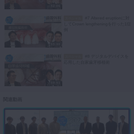
かがでしょうか。
52:06
Q.カスタムヒーリングアバットメントの形態について
#7 Altered eruptionに対
スペシャル
カスタムヒーリングアバットメントの形態のついて、米今先生は骨補填
してCrown lengtheningを行った1症
材をしっかり覆うためとはいえ、カンチレバーの様な形態になったのは
例
どうなのかと疑問に思われていました。
この問題は、回復してくる骨との関係なのか、軟組織コントロールの観
55:30
点なのかで考え方は変わってくると、考察を深める価値のある観点であ
りました。
#8 デジタルデバイスを
スペシャル
最近では、サブクリティカルカントゥアを凹ませる傾向にあります。
応用した自家歯牙移植術
ですが、谷口先生は待時期間において補填材をいかに保持させられるか
で、形態を考えるべきなのではないかと考えられていました。
また最終補綴物の種類でもカントゥア形態は変わってきます。
59:51
臼歯部という、粘膜も骨も厚くなる部位では凹んだサブクリティカルカ
ントゥアは必要ないのではないか、という考えも見出されています。
カスタムヒーリングアバットメントにどこまでを求めるのか、それによ
関連動画
り形態をどうするか考察の予知があると思われます。
上記以外にも、デコルチケーションの実施やフラップを開くかフラップ
レスか、など、様々な興味深いディスカッションが行われております。