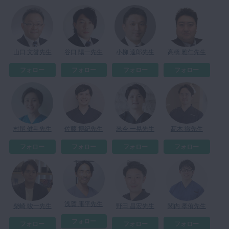
マイクロ・レーザー
予防歯科
咬合機能
山口 文誉先生
谷口 陽一先生
小柳 達郎先生
高橋 雅仁先生
診査・診断
フォロー
フォロー
フォロー
フォロー
訪問歯科・高齢者歯科
基礎医学
医院経営・開業
村尾 健斗先生
佐藤 博紀先生
米今 一晃先生
髙木 徹先生
フォロー
フォロー
フォロー
フォロー
浅賀 庸平先生
柴崎 竣一先生
野田 昌宏先生
関内 孝侑先生
フォロー
フォロー
フォロー
フォロー