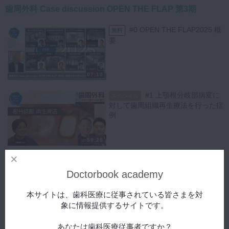
【症例】
9:36
〜 Emergence Profileのポイント
歯周外科 Case discussion OPEN THE FLAP 第3期
左下臼歯部に違和感を主訴とした症例です。
10:03
〜 米今先生の考察
下顎左側第２大臼歯（#34）が、PPDは全て3mmではありますが、デン
11:30
〜 まとめ
#0 OPEN THE FLAP2025 概
無料
タル所見にて明らかに垂直性歯根破折を認めました。
12:03
〜 【Q1】抜歯即時埋入が可能なケース
要
CTによる画像診断にて、骨壁はあまり失われておらず、歯槽骨頂も維
17:40
〜 【Q2】デコルチケーションは行ったほうが良いか
持されている4壁性の骨欠損であることが診断されました。
23:09
〜 【Q3】抜歯即時インプラント埋入時フラップを開く必要は
下顎管との距離も十分確保されていることから、治療期間を短縮させる
あるか？剥離だけで良いのか？
07:10
ため抜歯即時埋入を選択されました。
29:29
〜 【Q4】骨欠損形態・骨壁の状態により、治療計画に対する
米今先生は患者の咬合を早期で回復させられるよう、インプラント埋入
立案
#1 上顎根分岐部病変に
スペシャル
プロトコールとインプラント荷重プロトコールを組み合わせたリスク評
34:40
〜 【Q5】カスタムヒーリングアバットメントの形態
対して歯周組織再生療法を行った症
価を十分に行われております。
41:46
〜 【Q6】角化歯肉に対するアプローチは必要か
例
今回の症例では、初期固定獲得が可能、1mm以上の頬側骨壁の厚みを
48:35
~ 【Q7】ガイド・フルガイドは使うべきか
有し、軟組織が厚いフェノタイプであること等、低リスク症例であると
53:19
〜 【Q8】抜歯即時インプラント埋入時の埋入深度
59:25
診断をし、抜歯即時埋入を行っております。
#2 歯肉退縮とブラック
スペシャル
【手術概要】
トライアングル - 下顎前歯に結合組
Doctorbook academy
#15cのメスにて歯周靭帯を切断した後、ご自身で作成されたガイドに
織移植を行った一症例
てパイロットドリルにてドリリングを行いました。
本サイトは、歯科医療に従事されている皆さまを対
通常のインプラント埋入に比べ、骨量が少なかったため、最終ドリル径
象に情報提供するサイトです。
の一つ前までドリリングされました。
53:21
その後、ルートチップにて慎重に抜歯を行い、デグラニュレーションキ
#3 臼歯部におけるイン
あなたは歯科医療従事者ですか？
スペシャル
ットにて不良肉芽を掻爬されています。