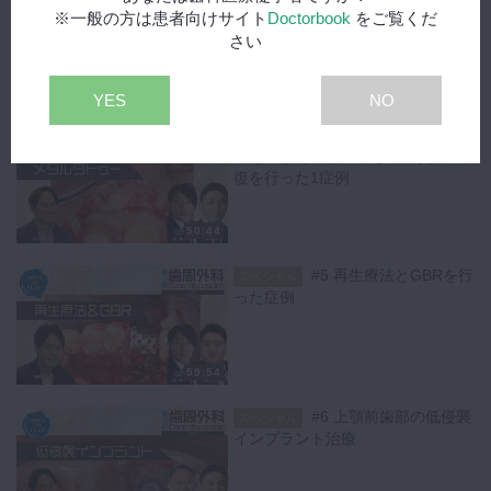
プラント即時埋入についての考察
※一般の方は患者向けサイト
Doctorbook
をご覧くだ
即時埋入が可能な状態であることを術中にも確認できたため、インプラ
さい
ント埋入を完了させました。
埋入後は骨補填材：Bio-Ossを使用された後、カスタムヒーリングアバ
ットメントをCRにて作成されました。
59:59
YES
NO
#4 メタルタトゥーを認
【術後経過】
スペシャル
める上顎前歯部に対して審美性の回
埋入時、インプラントの角度がやや舌側に傾いたことから、頬側骨がや
復を行った1症例
や目減りしているようにも思えますが、術後6ヶ月において、十分な骨
の形成が認められております。
50:44
【ディスカッション】
Q.抜歯即時埋入はどのような症例に対応可能か
#5 再生療法とGBRを行
スペシャル
インプラント抜歯即時埋入が可能かどうか、悩まれる先生方も多いかと
った症例
思われます。
今回のディスカッションにおいて、やはり重要なのは初期固定が得られ
るかどうかにかかってくると、先生方皆様で考えが一致されておりま
59:54
す。
イミディエイトプレースメントか、リッジプリザベーションか、どちら
#6 上顎前歯部の低侵襲
スペシャル
が良いのかというのは時代によっても考え方が様々に変わってきており
インプラント治療
ます。
今回の動画を参考に、先生方も再度プロトコールを一考されてみてはい