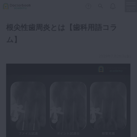
menu
根尖性歯周炎とは【歯科用語コラ
保存修復
新着
新規登録
ログイン
ム】
歯内療法
歯周治療
2019年7月26日(金)
LIVE
特集
DBラーニング
歯冠補綴
審美歯科
有床義歯
臨床知見録
小児歯科
歯科矯正
口腔外科・歯科麻酔
LIFE STYLE
コラム
セミナー
インプラント
デジタル・歯科技工