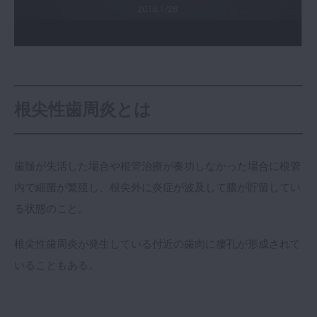
マイクロ・レーザー
予防歯科
咬合機能
診査・診断
根尖性歯周炎とは
訪問歯科・高齢者歯科
基礎医学
医院経営・開業
歯髄が失活した場合や根管治療が奏功しなかった場合に根管
内で細菌が繁殖し、根尖外に炎症が波及して膿が貯留してい
る状態のこと。
根尖性歯周炎が発生している付近の歯肉に瘻孔が形成されて
いることもある。