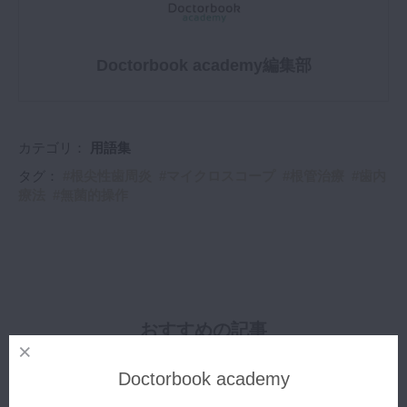
Doctorbook academy編集部
カテゴリ：
用語集
タグ：
根尖性歯周炎
マイクロスコープ
根管治療
歯内
療法
無菌的操作
おすすめの記事
Doctorbook academy