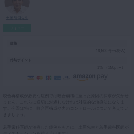
マイクロ・レーザー
予防歯科
土屋 賢司先生
咬合機能
フォロー
診査・診断
価格
訪問歯科・高齢者歯科
16,500円〜(税込)
基礎医学
付与ポイント
医院経営・開業
1% （150pt〜）
咬合再構成が必要な症例では咬合崩壊に至った原因の探求が欠かせ
ません。これらに適切に対処しなければ対症的な治療法になりま
す。今回は特に、咬合再構成や力のコントロールについて考えてい
きましょう。
若手歯科医師が治療した症例をもとに、土屋先生と若手歯科医師が
ディスカッションを繰り広げます！