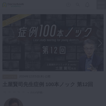
menu
保存修復
新着
新規登録
ログイン
歯内療法
歯周治療
LIVE
特集
DBラーニング
歯冠補綴
審美歯科
有床義歯
1/7
臨床知見録
小児歯科
2024年12月5日(木) 公開
スペシャル
歯科矯正
土屋賢司先生症例 100本ノック 第12回
口腔外科・歯科麻酔
LIFE STYLE
コラム
セミナー
-
（
0人の評価
）
インプラント
デジタル・歯科技工