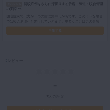
開咬症例をさらに深掘りする舌癖・気道・咬合管理
スペシャル
の実際 #5
開咬症例では力が一つの歯に集中しがちです。このような場合
では咬合崩壊へと進行していきます。重要なことは力の分散で
す。土屋先生の参考症例を元にどのように力を分散すればいい
再生する
か学んでいきましょう。
レビュー
-
（0人の評価）