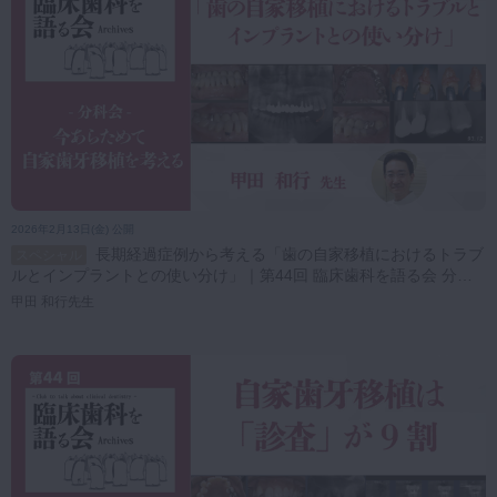
2026年2月13日(金) 公開
長期経過症例から考える「歯の自家移植におけるトラブ
スペシャル
ルとインプラントとの使い分け」｜第44回 臨床歯科を語る会 分科
会【今あらためて 自家歯牙移植を考える】
甲田 和行先生