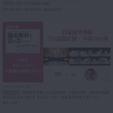
顎前突に対する早期矯正治療】
高野 遼平先生, 苅谷 憲明先生, 渡邉 拓朗先生
2026年2月18日(水) 公開
自家歯牙移植 その話題症例・不都合症例｜第44回 臨床
スペシャル
歯科を語る会 分科会【今あらためて 自家歯牙移植を考える】
押見 一先生