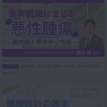
2025年5月19日(月) 公開
歯周組織に生じる悪性腫瘍〜歯肉癌と顎骨中心性癌〜
プレミアム
廣田 誠先生