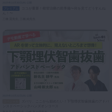
2025年10月30日(木) 公開
ココが重要！根管治療の前準備〜何を見てどうすんね
プレミアム
ん！〜
三橋 晃先生, 三橋 純先生
2025年10月22日(水) 公開
ズバリ、ここから始めたい！下顎埋伏智歯抜歯のアドバ
スペシャル
ンスドベーシックハンズオンコース