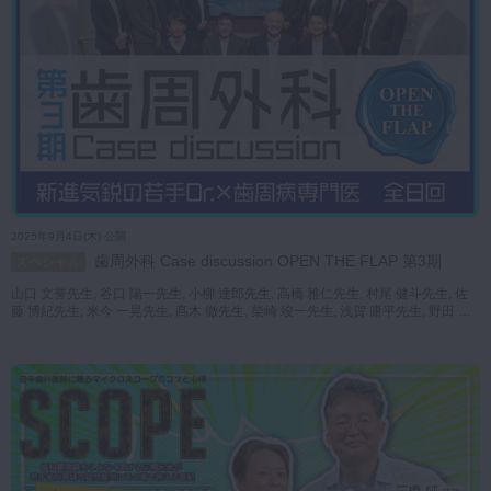
2025年9月4日(木) 公開
歯周外科 Case discussion OPEN THE FLAP 第3期
スペシャル
山口 文誉先生, 谷口 陽一先生, 小柳 達郎先生, 高橋 雅仁先生, 村尾 健斗先生, 佐
藤 博紀先生, 米今 一晃先生, 髙木 徹先生, 柴崎 竣一先生, 浅賀 庸平先生, 野田 昌
宏先生, 関内 孝侑先生