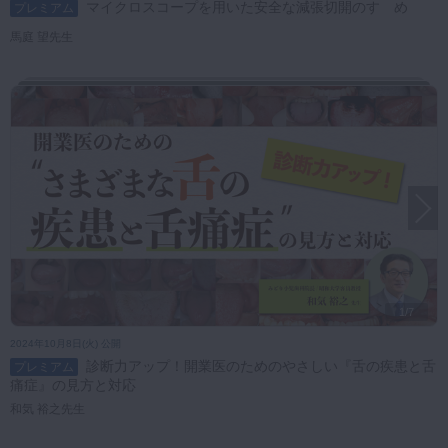
マイクロスコープを用いた安全な減張切開のすゝめ
プレミアム
馬庭 望先生
1/7
2024年10月8日(火) 公開
診断力アップ！開業医のためのやさしい『舌の疾患と舌
プレミアム
痛症』の見方と対応
和気 裕之先生