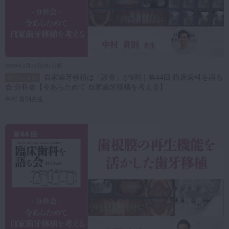
2026年2月11日(水) 公開
自家歯牙移植は「診査」が9割｜第44回 臨床歯科を語る
スペシャル
会 分科会【今あらためて 自家歯牙移植を考える】
中村 貴則先生