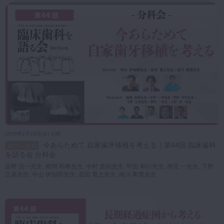
2026年2月18日(水) 公開
今あらためて 自家歯牙移植を考える｜第44回 臨床歯科
スペシャル
を語る会 分科会
吉野 浩一先生, 根間 和希先生, 中村 貴則先生, 甲田 和行先生, 押見 一先生, 下野
正基先生, 中山 伊知郎先生, 斎田 寛之先生, 南川 剛寛先生