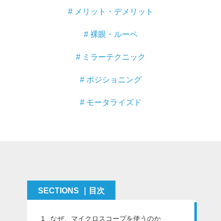
# メリット・デメリット
マイクロ・レーザー
予防歯科
# 裸眼・ルーペ
咬合機能
# ミラーテクニック
診査・診断
訪問歯科・高齢者歯科
# ポジショニング
基礎医学
# モータライズド
医院経営・開業
SECTIONS ｜目次
1
なぜ、マイクロスコープを使うのか