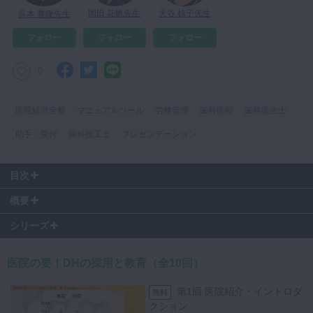
岡田 花帆先生
天谷 椋子先生
呉本 勝隆先生
マイクロ・レーザー
フォロー
フォロー
フォロー
予防歯科
咬合機能
0
診査・診断
訪問歯科・高齢者歯科
医院経営全般
マニュアルツール
労務管理
歯科医師
歯科衛生士
基礎医学
助手・受付
歯科技工士
プレゼンテーション
医院経営・開業
目次
00:45
〜 紹介での採用について
概要
01:54
〜 実例紹介
Part2「知ってもらう」の続きとして、紹介で入社したDH・実習生から
03:55
〜 紹介で入社したDHインタビュー
シリーズ
入社したDHの事例をご紹介いただきました。各採用方法の重要なポイ
06:52
〜 実習生の採用について
ントやメリットを事例を紹介しながらご説明いただきました。動画の途
08:06
〜 実習生の指導について
医院の要！DHの採用と教育（全10回）
中では各採用方法で入社したDHにインタビューを行い、求職者の目線
15:47
〜 実習生で入社したDHインタビュー
から医院選びで重視するポイントや入社の決め手をお話していただきま
第1回 医院紹介・イントロダ
無料
した。歯科衛生士学校の先生から医院を紹介してもらえることもあり、
クション
周りの人との関わり方や紹介してもらえる環境づくりの重要性について