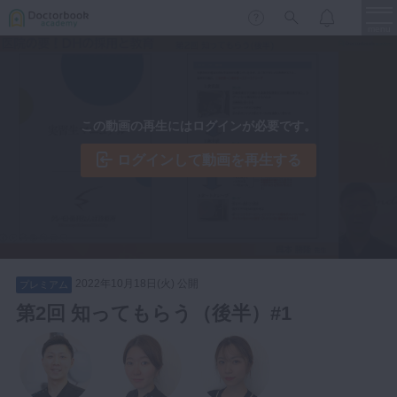
menu
保存修復
新着
新規登録
ログイン
この動画の再生にはログインが必要です。
歯内療法
歯周治療
ログインして動画を再生する
LIVE
特集
DBラーニング
歯冠補綴
審美歯科
有床義歯
臨床知見録
小児歯科
2022年10月18日(火) 公開
プレミアム
歯科矯正
第2回 知ってもらう（後半）#1
口腔外科・歯科麻酔
LIFE STYLE
コラム
セミナー
インプラント
デジタル・歯科技工