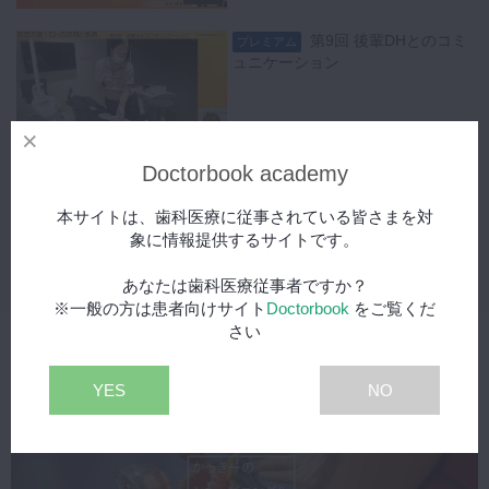
第9回 後輩DHとのコミ
プレミアム
ュニケーション
22:52
Doctorbook academy
第10回 患者とのコミュ
プレミアム
ニケーション
本サイトは、歯科医療に従事されている皆さまを対
象に情報提供するサイトです。
20:53
あなたは歯科医療従事者ですか？
※一般の方は患者向けサイト
Doctorbook
をご覧くだ
さい
関連動画
YES
NO