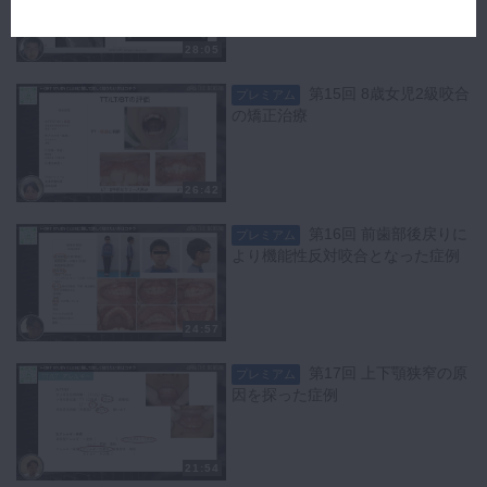
28:05
第15回 8歳女児2級咬合
プレミアム
の矯正治療
26:42
第16回 前歯部後戻りに
プレミアム
より機能性反対咬合となった症例
24:57
第17回 上下顎狭窄の原
プレミアム
因を探った症例
21:54