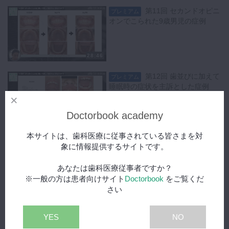
第11回 セカンドオピニ
プレミアム
オンでこられた9歳男児の症例
28:46
第12回 歯並びに加えて
プレミアム
睡眠時の症状を主訴とした症例
Doctorbook academy
31:44
本サイトは、歯科医療に従事されている皆さまを対
第13回 乳前歯の早期脱
プレミアム
象に情報提供するサイトです。
落のあった症例
あなたは歯科医療従事者ですか？
※一般の方は患者向けサイト
Doctorbook
をご覧くだ
30:31
さい
第14回 鼻閉による歯列
プレミアム
YES
NO
不正・早期脱落が疑われる症例