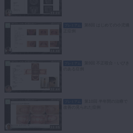
33:23
第8回 はじめての小児矯
プレミアム
正症例
24:48
第9回 不正咬合・いびき
プレミアム
のある症例
32:44
第10回 半年間の治療で
プレミアム
改善の見られた症例
33:05