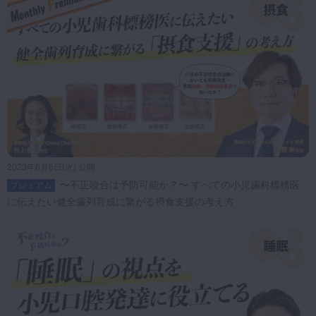
組む小児矯正
34:19
第29回 6歳児の歯列異常
プレミアム
に挑む：先天欠損なしでも起こる萌
出障害への対応と矯正導入
28:01
第30回 7歳男児・口唇閉
プレミアム
2023年6月6日(火) 公開
鎖不全と叢生を伴う小児矯正症例
〜不正咬合は予防可能か？〜 すべての小児歯科標榜医
プレミアム
に伝えたい健全歯列育成に繋がる摂食支援の考え方
28:42
第31回 先天性疾患を有
プレミアム
する小児の口腔機能発達支援 ― 多
職種連携で挑む包括的アプローチ
24:37