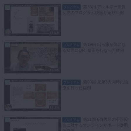
第18回 アレルギー体質
プレミアム
女児のプログラム後振り返り症例
23:19
第19回 出っ歯が気にな
プレミアム
る女児にORT矯正を行なった症例
30:35
第20回 兄弟3人同時に治
プレミアム
療を行った症例
28:34
第21回 6歳男児の不正咬
プレミアム
合に対するオンラインサポート併用
治療例