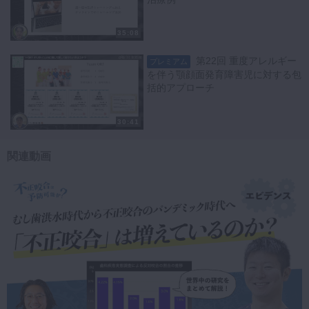
35:08
第22回 重度アレルギー
プレミアム
を伴う顎顔面発育障害児に対する包
括的アプローチ
30:41
第23回 鼻呼吸障害と発
プレミアム
関連動画
達への影響に着目した症例報告
28:06
第24回 6歳児のガミース
プレミアム
マイルと先天性欠損を伴う上顎前
突・開咬症例
24:43