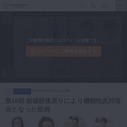
menu
保存修復
新着
新規登録
ログイン
この動画の再生にはログインが必要です。
歯内療法
歯周治療
ログインして動画を再生する
LIVE
特集
DBラーニング
歯冠補綴
審美歯科
有床義歯
臨床知見録
小児歯科
2024年6月20日(木) 公開
プレミアム
PR
歯科矯正
第16回 前歯部後戻りにより機能性反対咬
口腔外科・歯科麻酔
合となった症例
LIFE STYLE
コラム
セミナー
インプラント
デジタル・歯科技工