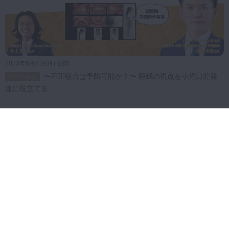
第32回 小児口腔機能発
プレミアム
達支援と多職種連携による地域での
取り組み
37:07
2023年6月5日(月) 公開
〜不正咬合は予防可能か？〜 睡眠の視点を小児口腔発
スペシャル
第33回 7歳ガミースマイ
プレミアム
達に役立てる
ル症例を多角的に診断する：ORT
矯正の根本原因分析と治療ステップ
30:57
第34回 8歳女児の小児矯
プレミアム
正症例：口呼吸・アレルギーと成長
期介入の実際
28:24
第35回 7歳男児の重度小
プレミアム
児矯正症例：アレルギーと機能不全