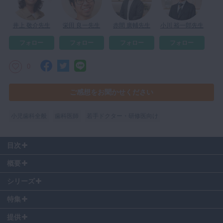
マイクロ・レーザー
井上 敬介先生
栄田 良一先生
赤間 廣輔先生
小川 裕一郎先生
予防歯科
フォロー
フォロー
フォロー
フォロー
咬合機能
診査・診断
0
訪問歯科・高齢者歯科
ご感想をお聞かせください
基礎医学
医院経営・開業
小児歯科全般
歯科医師
若手ドクター・研修医向け
目次
00:00
～ 自己紹介
概要
00:52
～ 症例紹介
THE REASONシリーズ特設サイトは
こちら
08:18
～ 症例まとめ
シリーズ
09:20
～ ディスカッション開始
特集
小児矯正分野における原因療法をテーマに症例検討やディスカッション
を行います。
提供