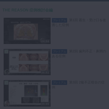
若手歯科医師の先生方、「不正咬合を予防する」時代に向けた新しい取
り組みに関して、ぜひ一緒にディスカッションし未来の笑顔を作ってい
THE REASON 症例検討会編
きましょう！
【出演】
第1回 叢生・受け口を改
プレミアム
井上 敬介先生（医療法人真稜会 I Dental Clinic 理事長）
善した症例
24:54
第2回 歯列不正・鼻閉の
プレミアム
ある症例
36:51
第3回 2級不正咬合の症
プレミアム
例
30:35