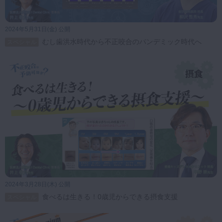
第25回 7歳児の早期脱落
プレミアム
原因にアプローチする口腔機能の適
2024年5月31日(金) 公開
正化
むし歯洪水時代から不正咬合のパンデミック時代へ
スペシャル
27:47
第26回 7歳児の下顎前歯
プレミアム
叢生 SUPでの症例
27:01
第27回 インジケーター
プレミアム
ライン・BBI・アレルギー検査まで
―現場で役立つ小児矯正アプローチ
39:48
2024年3月28日(木) 公開
食べるは生きる！0歳児からできる摂食支援
スペシャル
第28回 「6歳の口呼吸と
プレミアム
歯列不正」から考えるチームで取り