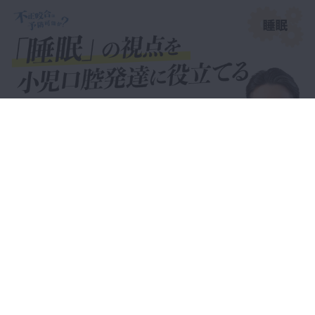
37:07
第33回 7歳ガミースマイ
プレミアム
ル症例を多角的に診断する：ORT
矯正の根本原因分析と治療ステップ
30:57
第34回 8歳女児の小児矯
プレミアム
正症例：口呼吸・アレルギーと成長
期介入の実際
2023年6月5日(月) 公開
〜不正咬合は予防可能か？〜 睡眠の視点を小児口腔発
スペシャル
28:24
達に役立てる
第35回 7歳男児の重度小
プレミアム
児矯正症例：アレルギーと機能不全
への原因介入
34:31