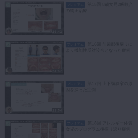
第15回 8歳女児2級咬合
プレミアム
の矯正治療
26:42
第16回 前歯部後戻りに
プレミアム
より機能性反対咬合となった症例
24:57
第17回 上下顎狭窄の原
プレミアム
因を探った症例
21:54
第18回 アレルギー体質
プレミアム
女児のプログラム後振り返り症例