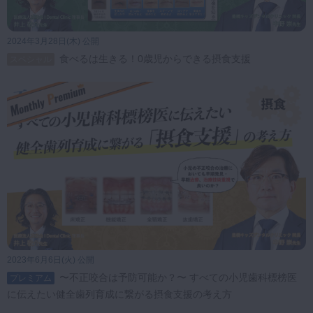
第29回 6歳児の歯列異常
プレミアム
に挑む：先天欠損なしでも起こる萌
出障害への対応と矯正導入
2024年3月28日(木) 公開
食べるは生きる！0歳児からできる摂食支援
スペシャル
28:01
第30回 7歳男児・口唇閉
プレミアム
鎖不全と叢生を伴う小児矯正症例
28:42
第31回 先天性疾患を有
プレミアム
する小児の口腔機能発達支援 ― 多
職種連携で挑む包括的アプローチ
24:37
2023年6月6日(火) 公開
〜不正咬合は予防可能か？〜 すべての小児歯科標榜医
プレミアム
第32回 小児口腔機能発
プレミアム
に伝えたい健全歯列育成に繋がる摂食支援の考え方
達支援と多職種連携による地域での
取り組み