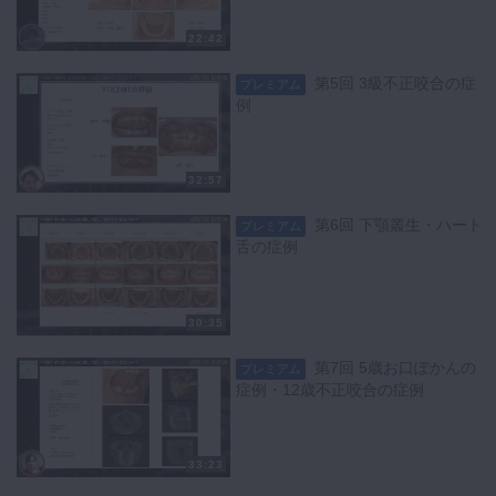
22:42
第5回 3級不正咬合の症
プレミアム
例
32:57
第6回 下顎叢生・ハート
プレミアム
舌の症例
30:35
第7回 5歳お口ぽかんの
プレミアム
症例・12歳不正咬合の症例
33:23