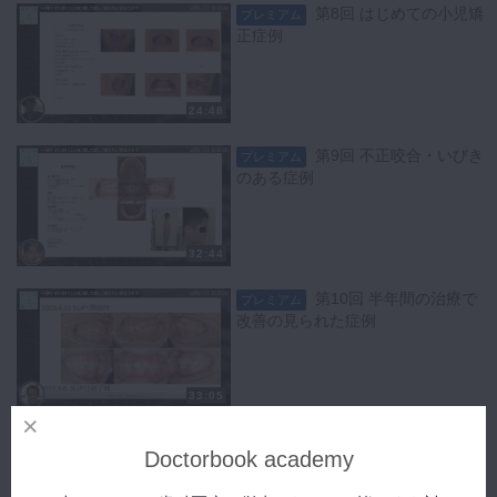
第8回 はじめての小児矯
プレミアム
正症例
24:48
第9回 不正咬合・いびき
プレミアム
のある症例
32:44
第10回 半年間の治療で
プレミアム
改善の見られた症例
33:05
第11回 セカンドオピニ
プレミアム
Doctorbook academy
オンでこられた9歳男児の症例