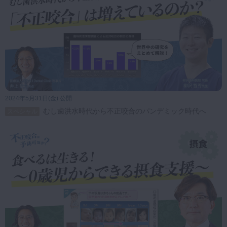
27:47
第26回 7歳児の下顎前歯
プレミアム
叢生 SUPでの症例
27:01
2024年5月31日(金) 公開
第27回 インジケーター
プレミアム
むし歯洪水時代から不正咬合のパンデミック時代へ
スペシャル
ライン・BBI・アレルギー検査まで
―現場で役立つ小児矯正アプローチ
39:48
第28回 「6歳の口呼吸と
プレミアム
歯列不正」から考えるチームで取り
組む小児矯正
34:19