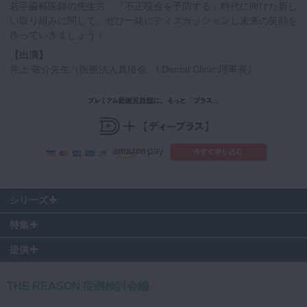
若手歯科医師の先生方、「不正咬合を予防する」時代に向けた新し
い取り組みに関して、ぜひ一緒にディスカッションし未来の笑顔を
作っていきましょう！
【出演】
井上 敬介先生（医療法人真稜会 I Dental Clinic 理事長）
シリーズ
特集
提供
THE REASON 症例検討会編