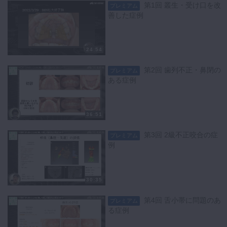
第1回 叢生・受け口を改
プレミアム
善した症例
24:54
第2回 歯列不正・鼻閉の
プレミアム
ある症例
36:51
第3回 2級不正咬合の症
プレミアム
例
30:35
第4回 舌小帯に問題のあ
プレミアム
る症例