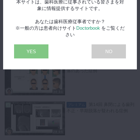
本サイトは、歯科医療に従事されている皆さまを対
象に情報提供するサイトです。
28:46
あなたは歯科医療従事者ですか？
第12回 歯並びに加えて
プレミアム
※一般の方は患者向けサイト
Doctorbook
をご覧くだ
睡眠時の症状を主訴とした症例
さい
YES
NO
31:44
第13回 乳前歯の早期脱
プレミアム
落のあった症例
30:31
第14回 鼻閉による歯列
プレミアム
不正・早期脱落が疑われる症例
28:05