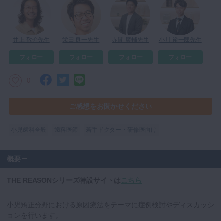
マイクロ・レーザー
予防歯科
井上 敬介先生
栄田 良一先生
赤間 廣輔先生
小川 裕一郎先生
咬合機能
フォロー
フォロー
フォロー
フォロー
診査・診断
訪問歯科・高齢者歯科
0
基礎医学
ご感想をお聞かせください
医院経営・開業
小児歯科全般
歯科医師
若手ドクター・研修医向け
概要
THE REASONシリーズ特設サイトは
こちら
小児矯正分野における原因療法をテーマに症例検討やディスカッシ
ョンを行います。