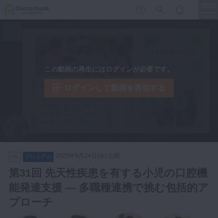
menu
保存修復
新着
新規登録
ログイン
この動画の再生にはログインが必要です。
歯内療法
歯周治療
ログインして動画を再生する
LIVE
特集
DBラーニング
歯冠補綴
審美歯科
有床義歯
臨床知見録
小児歯科
2025年9月24日(水) 公開
プレミアム
PR
歯科矯正
第31回 先天性疾患を有する小児の口腔機
口腔外科・歯科麻酔
能発達支援 ― 多職種連携で挑む包括的ア
LIFE STYLE
コラム
セミナー
インプラント
プローチ
デジタル・歯科技工