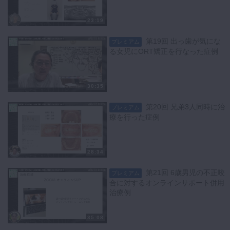
23:19
第19回 出っ歯が気にな
プレミアム
る女児にORT矯正を行なった症例
30:35
第20回 兄弟3人同時に治
プレミアム
療を行った症例
28:34
第21回 6歳男児の不正咬
プレミアム
合に対するオンラインサポート併用
治療例
35:08