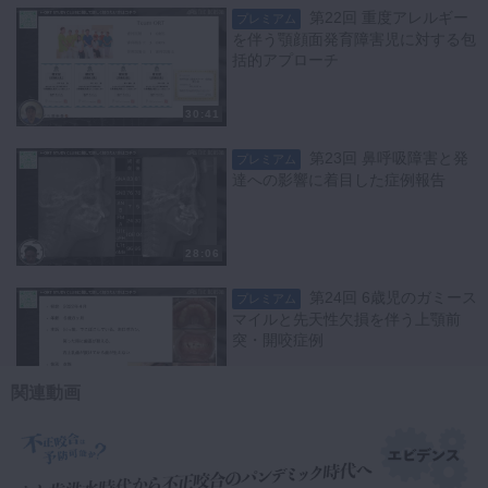
第22回 重度アレルギー
プレミアム
を伴う顎顔面発育障害児に対する包
括的アプローチ
30:41
第23回 鼻呼吸障害と発
プレミアム
達への影響に着目した症例報告
28:06
第24回 6歳児のガミース
プレミアム
マイルと先天性欠損を伴う上顎前
突・開咬症例
関連動画
24:43
第25回 7歳児の早期脱落
プレミアム
原因にアプローチする口腔機能の適
正化