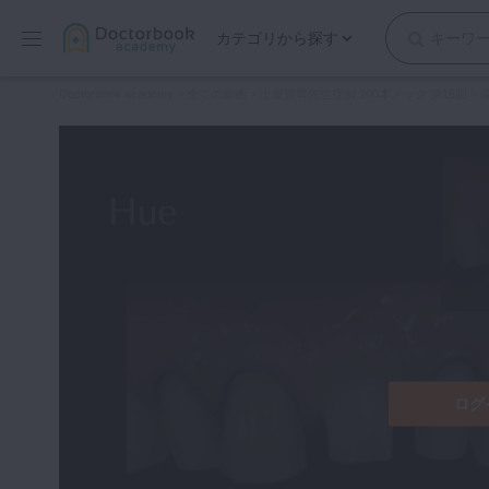
カテゴリから探す
保存修復
Doctorbook academy
>
全ての動画
>
土屋賢司先生症例 100本ノック 第16回
>
歯内療法
歯周治療
歯冠補綴
審美歯科
有床義歯
小児歯科
歯科矯正
口腔外科・歯科麻酔
インプラント
ログ
デジタル・歯科技工
マイクロ・レーザー
予防歯科