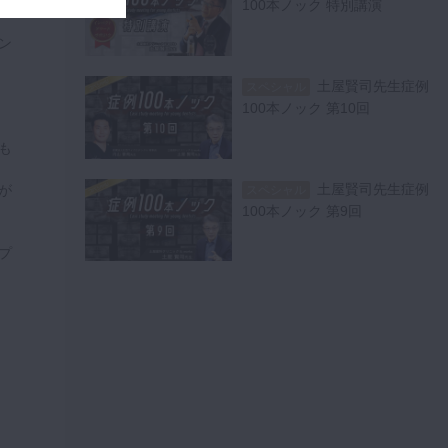
100本ノック 特別講演
ン
土屋賢司先生症例
スペシャル
100本ノック 第10回
も
土屋賢司先生症例
が
スペシャル
100本ノック 第9回
プ