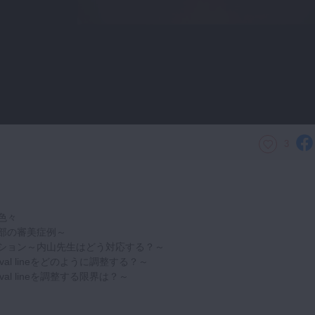
3
色々
部の審美症例～
ション～内山先生はどう対応する？～
ival lineをどのように調整する？～
ival lineを調整する限界は？～