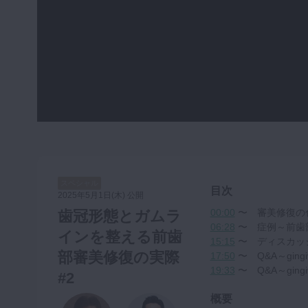
咬合機能
診査・診断
訪問歯科・高齢者歯科
基礎医学
医院経営・開業
スペシャル
目次
2025年5月1日(木) 公開
00:00
〜 審美修復の
歯冠形態とガムラ
06:28
〜 症例～前歯
インを整える前歯
15:15
〜 ディスカッ
部審美修復の実際
17:50
〜 Q&A～ging
19:33
〜 Q&A～ging
#2
概要