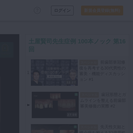
ログイン
新規会員登録(無料)
土屋賢司先生症例 100本ノック 第16
回
前歯部単冠修
スペシャル
復を再考する30代男性の
1
審美・機能ディスカッシ
ョン #1
32:27
歯冠形態とガ
スペシャル
ムラインを整える前歯部
審美修復の実際 #2
27:09
先天性欠如と
スペシャル
矮小歯を抱える32歳男性