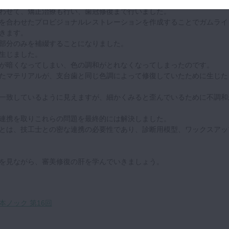
折を主訴に来院されました。
わせて、矯正治療も行い、歯冠修復まで行いました。
を合わせたプロビジョナルレストレーションを作成することでガムライ
きます。
部分のみを補綴することになりました。
生じました。
が暗くなってしまい、色の調和がとれなくなってしまったのです。
たマテリアルが、支台歯と同じ色調によって修復していたために生じた
一致しているように見えますが、細かくみると歪んでいるために不調和
連携を取りこれらの問題を最終的には解決しました。
とは、技工士との密な連携の必要性であり、診断用模型、ワックスアッ
を見ながら、審美修復の肝を学んでいきましょう。
本ノック 第16回