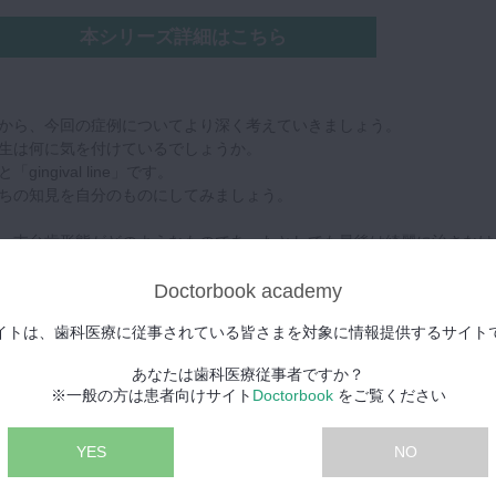
本シリーズ詳細はこちら
から、今回の症例についてより深く考えていきましょう。
生は何に気を付けているでしょうか。
ingival line」です。
ちの知見を自分のものにしてみましょう。
、支台歯形態がどのようなものであったとしても最後は綺麗に治さなけ
たり、インプラントのアバットメントであったり、ラミネートべニアで
Doctorbook academy
。
イトは、歯科医療に従事されている皆さまを対象に情報提供するサイト
活かすためのマテリアルをあらかじめ選択しなければなりません。
組織のマネジメントも欠かせない要素です。
あなたは歯科医療従事者ですか？
であったり、歯肉縁下の深さであったり、自在にコントロールすること
※一般の方は患者向けサイト
Doctorbook
をご覧ください
ます。
ガムラインを一致させ、ただ綺麗だけでなく、より機能的にもなります
YES
NO
てみましょう。