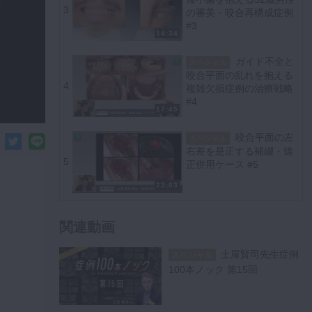
3
の審美・咬合再構成症例
#3
14:34
ガイド不全と
スペシャル
咬合平面の乱れを抱える
4
複雑欠損症例の治療戦略
#4
17:45
咬合平面の左
スペシャル
右差を是正する補綴・矯
5
正併用ケース #5
23:03
関連動画
土屋賢司先生症例
スペシャル
100本ノック 第15回