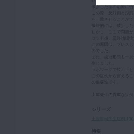
転倒による前歯部の破
破折した歯の治療に合
この際、反対側と形態
を一致させることがで
最終的には、破折した
しかし、ここで問題が
セット後、最終補綴物
この原因は、プレスし
のでした。
また、歯冠形態も一見
生じました。
ラボワークで技工士と
この症例から言えるこ
の重要性です。
土屋先生の貴重な症例
シリーズ
土屋賢司先生症例 100
特集