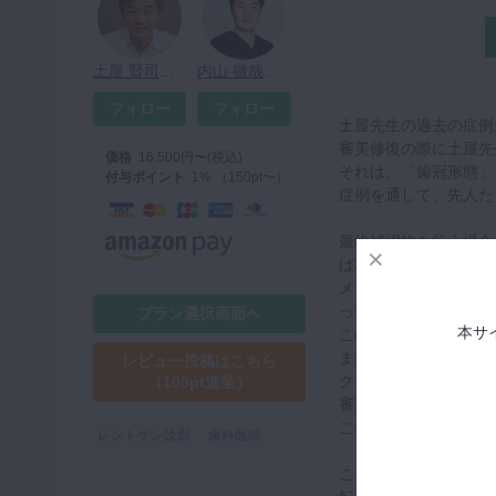
土屋 賢司先生
内山 徹哉先生
フォロー
フォロー
土屋先生の過去の症例
審美修復の際に土屋先
価格
16,500円〜(税込)
それは、「歯冠形態」と「g
付与ポイント
1% （150pt〜）
症例を通して、先人た
最終補綴物を行う場合
ばなりません。
メタルコアが入ってい
ったり状態は様々です
プラン選択画面へ
本サ
この時、支台歯を最も
また、歯肉を含めた軟
レビュー投稿はこちら
クラウンのカントゥア
（100pt進呈）
審美修復は可能になり
これらを行うことで、
レントゲン読影
歯科医師
ここで、症例を一つ見