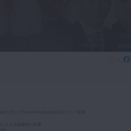
4
ptionに対してCrown lengtheningを行った一症例
OSによる辺縁歯肉の診査
の分類