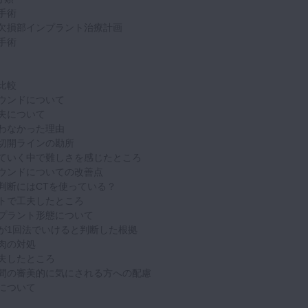
手術
欠損部インプラント治療計画
手術
比較
ウンドについて
夫について
わなかった理由
切開ラインの勘所
ていく中で難しさを感じたところ
ウンドについての改善点
判断にはCTを使っている？
トで工夫したところ
プラント形態について
が1回法でいけると判断した根拠
肉の対処
夫したところ
間の審美的に気にされる方への配慮
について