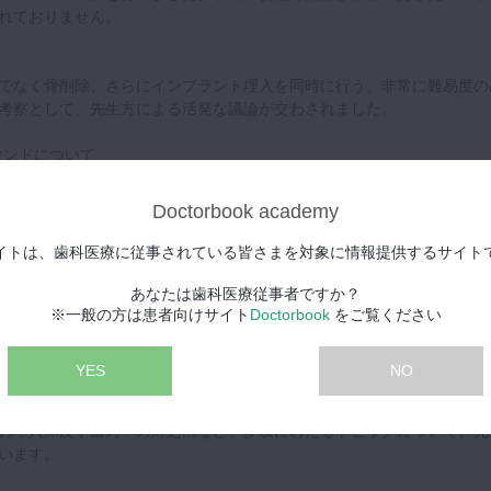
れておりません。
でなく骨削除、さらにインプラント埋入を同時に行う、非常に難易度の
考察として、先生方による活発な議論が交わされました。
ウンドについて
れていないものの、右上中切歯に若干の歯肉のリバウンドが認められま
Doctorbook academy
時の歯肉の厚みのコントロールや、骨の削除量がわずかに不足していた
ています。しかし、術中にこれらを完璧にコントロールすることの難し
イトは、歯科医療に従事されている皆さまを対象に情報提供するサイト
でいます。
善策として、CTを用いた術前の骨の厚みの評価の重要性などが挙げら
あなたは歯科医療従事者ですか？
※一般の方は患者向けサイト
Doctorbook
をご覧ください
手技の工夫について
YES
NO
ブラックトライアングルが生じておらず、その要因についても考察され
の埋入深度や歯肉への対処法など、多岐にわたるトピックについて、先
います。