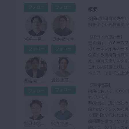
フォロー
フォロー
概要
今回は野田昌宏先生と
損を伴う外科的審美回
【症例・治療計画】
米今 一晃先生
髙木 徹先生
患者様は、ガミースマ
ガミースマイルの一因
フォロー
フォロー
位置する歯肉萌出異常（Al
え、歯周疾患リスクを
これらの問題に対し、
ベニア、そして左上側
浅賀 庸平先生
柴崎 竣一先生
【手術概要】
フォロー
フォロー
術前において、CBC
れています。
手術では、設計に基づ
歯とのバランスを考慮
く骨削除が行われまし
歯根面を傷つけないよ
野田 昌宏先生
関内 孝侑先生
続いて、欠損部へのイ