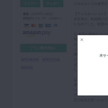
フォロー
フォロー
ジカルガイドは使用さ
【ディスカッション】
価格
11,000円〜(税込)
付与ポイント
1% （100pt〜）
本症例は、軟組織だけ
いものでした。術後の
Q. 術後の歯肉のリバ
術後、患者様は気にさ
た。
プラン選択画面へ
この原因として、切開
能性について言及され
本サ
についても議論が及ん
歯周治療全般
歯周外科治療
また、リバウンドの改
歯科医師
した。
Q. 審美領域における
本症例では歯間乳頭に
います。
その他、インプラント
方の知見が述べられて