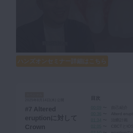
咬合機能
診査・診断
訪問歯科・高齢者歯科
基礎医学
医院経営・開業
ハンズオンセミナー詳細はこちら
スペシャル
目次
2025年8月14日(木) 公開
00:09
〜 自己紹介
#7 Altered
00:36
〜 Alterd eru
eruptionに対して
01:34
〜 治療計画
Crown
02:05
〜 CBCTとI
02:50
〜 eruption