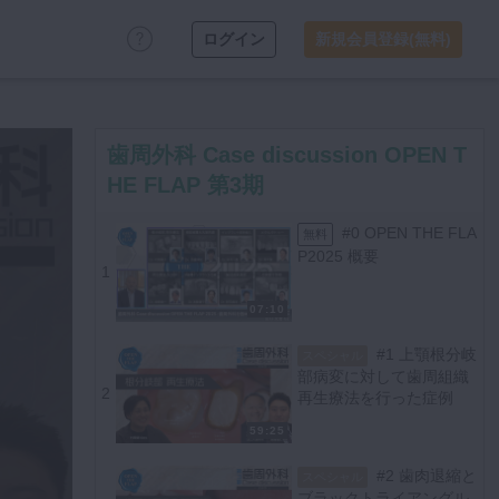
ログイン
新規会員登録(無料)
歯周外科 Case discussion OPEN T
HE FLAP 第3期
#0 OPEN THE FLA
無料
P2025 概要
1
07:10
#1 上顎根分岐
スペシャル
部病変に対して歯周組織
2
再生療法を行った症例
59:25
#2 歯肉退縮と
スペシャル
ブラックトライアングル