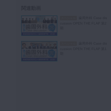
7
療
関連動画
52:06
歯周外科 Case dis
スペシャル
#7 Altered er
スペシャル
cussion OPEN THE FLAP 第2
uptionに対してCrown le
期
ngtheningを行った1症例
55:30
歯周外科 Case dis
スペシャル
#8 デジタルデ
スペシャル
cussion OPEN THE FLAP 第1
バイスを応用した自家歯
期
9
牙移植術
59:51