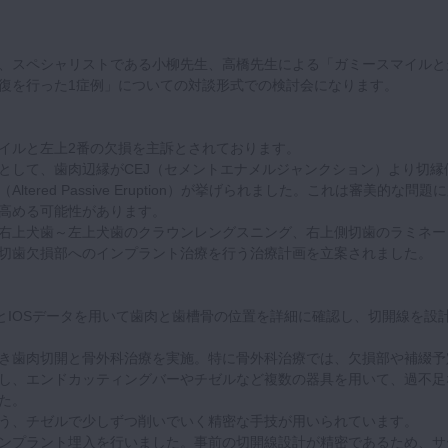
、スペシャリストである小柳先生、高橋先生による「ガミースマイルと
復を行った1症例」についての対談形式での検討会になります。
イルと左上2番の欠損を主訴とされております。
として、歯肉辺縁がCEJ（セメントエナメルジャンクション）より切縁
tered Passive Eruption）が挙げられました。これは審美的な問題
高める可能性があります。
右上犬歯～左上犬歯のクラウンレングスニング、右上側切歯のラミネー
切歯欠損部へのインプラント治療を行う治療計画を立案されました。
TとIOSデータを用いて歯肉と歯槽骨の位置を詳細に確認し、切開線を設
き歯肉切開と骨外科治療を実施。特に骨外科治療では、欠損部や補綴予
し、エンドカッティングバーやチゼルなど複数の器具を用いて、過不足
た。
う、チゼルで少しずつ削いでいく精密な手技が用いられています。
ンプラント埋入を行いました。事前の切開線設計が精密であるため、サ