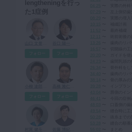
lengtheningを行っ
04:25
〜 実際の外科
た1症例
07:29
〜 左上側切歯
08:29
〜 実際の埋入
10:15
〜 補綴計画
11:52
〜 最終補綴
12:11
〜 術前術後の
13:26
〜 歯肉のリバ
山口 文誉先生
谷口 陽一先生
16:57
〜 切開線の工
フォロー
フォロー
20:20
〜 ガイドを使
24:23
〜 歯間乳頭の
26:34
〜 骨外科をし
34:40
〜 歯肉のリバ
38:14
〜 骨の厚みの
39:28
〜 インプラン
小柳 達郎先生
高橋 雅仁先生
43:04
〜 唇側のイン
フォロー
フォロー
46:41
〜 今回の症例
48:03
〜 口蓋側の歯
49:54
〜 縫合時に工
50:28
〜 抜糸までの
53:28
〜 縫合の順番
村尾 健斗先生
佐藤 博紀先生
55:02
〜 まとめ