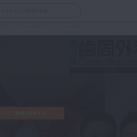
AP 第3期
>
#7 Altered eruptionに対してCrown lengtheningを行った1症例
インして動画を再生する