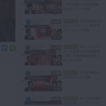
3
- 下顎前歯に結合組織移
植を行った一症例
53:21
#3 臼歯部にお
スペシャル
けるインプラント即時埋
4
入についての考察
59:59
#4 メタルタト
スペシャル
ゥーを認める上顎前歯部
5
に対して審美性の回復を
行った1症例
50:44
#5 再生療法と
スペシャル
GBRを行った症例
6
59:54
#6 上顎前歯部
スペシャル
の低侵襲インプラント治