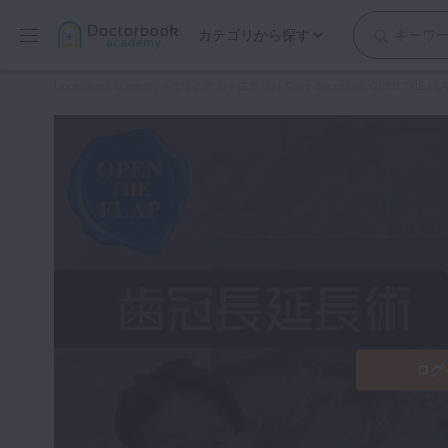
カテゴリから探す
保存修復
Doctorbook academy
>
全ての動画
>
歯周外科 Case discussion OPEN THE FL
歯内療法
歯周治療
歯冠補綴
審美歯科
有床義歯
小児歯科
歯科矯正
口腔外科・歯科麻酔
インプラント
ログ
デジタル・歯科技工
マイクロ・レーザー
予防歯科