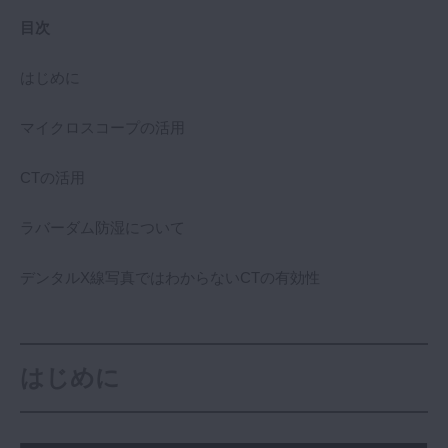
マイクロ・レーザー
目次
予防歯科
はじめに
咬合機能
診査・診断
マイクロスコープの活用
訪問歯科・高齢者歯科
CTの活用
基礎医学
医院経営・開業
ラバーダム防湿について
デンタルX線写真ではわからないCTの有効性
はじめに