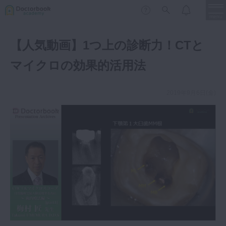
menu
【人気動画】1つ上の診断力！CTと
保存修復
新着
新規登録
ログイン
マイクロの効果的活用法
歯内療法
歯周治療
2019年9月6日(金)
LIVE
特集
DBラーニング
歯冠補綴
審美歯科
有床義歯
臨床知見録
小児歯科
歯科矯正
口腔外科・歯科麻酔
LIFE STYLE
コラム
セミナー
インプラント
デジタル・歯科技工