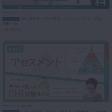
2025年12月2日(火) 公開
輝く歯科衛生士養成講座：カリエス・ペリオ・口臭・
プレミアム
TBIの勘所
天野 敦雄先生
2025年11月28日(金) 公開
モヤモヤ解消！ 明日から使えるOHI攻略ガイド【Step
プレミアム