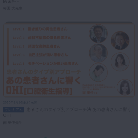
防歯科 -
杉田 大先生
2025年1月16日(木) 公開
患者さんのタイプ別アプローチ法 あの患者さんに響く
プレミアム
OHI
南 里佳先生