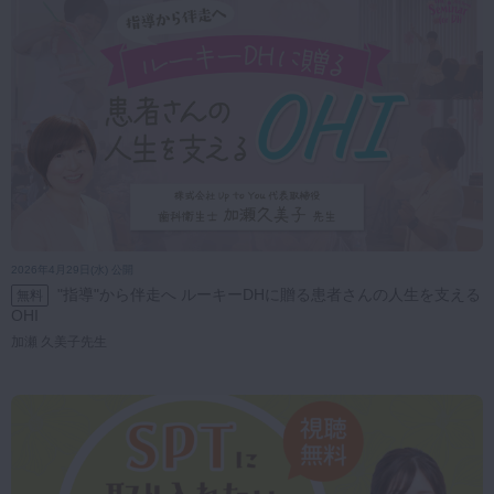
2026年4月29日(水) 公開
"指導"から伴走へ ルーキーDHに贈る患者さんの人生を支える
無料
OHI
加瀬 久美子先生