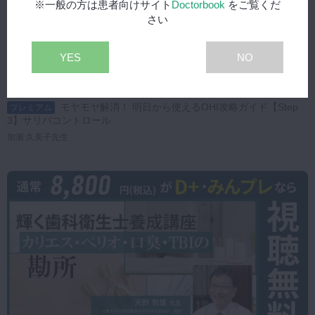
※一般の方は患者向けサイト
Doctorbook
をご覧くだ
さい
YES
NO
2025年12月5日(金) 公開
モヤモヤ解消！ 明日から使えるOHI攻略ガイド【Step
プレミアム
3】サリバコントロール
加瀬 久美子先生