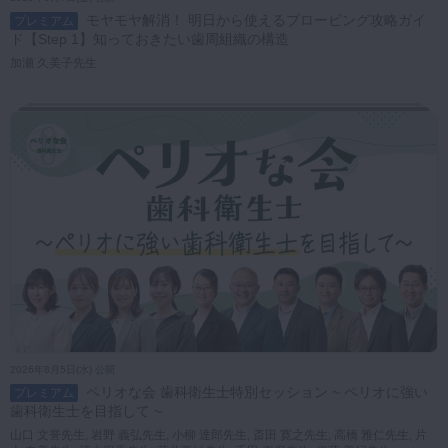
歯科医師
歯科衛生士
歯科技工士
助手・受付
モヤモヤ解消！ 明日から使えるプロービング攻略ガイ
プレミアム
マイクロ・レーザー
ド【Step 1】知っておきたい歯周組織の構造
歯学生
予防歯科
加瀬 久美子先生
咬合機能
並び順
診査・診断
公開日（新）
公開日（旧）
訪問歯科・高齢者歯科
基礎医学
医院経営・開業
2026年8月5日(水) 公開
ペリオな会 歯科衛生士特別セッション ~ ペリオに強い
プレミアム
歯科衛生士を目指して ~
山口 文誉先生, 岩野 義弘先生, 小柳 達郎先生, 斎田 寛之先生, 高橋 雅仁先生, 片