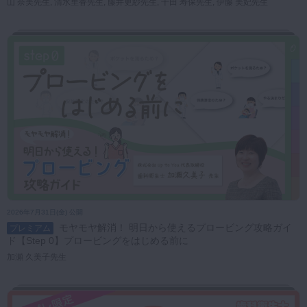
山 奈美先生, 清水里香先生, 藤井更紗先生, 千田 寿保先生, 伊藤 美妃先生
2026年7月31日(金) 公開
モヤモヤ解消！ 明日から使えるプロービング攻略ガイ
プレミアム
ド【Step 0】プロービングをはじめる前に
加瀬 久美子先生