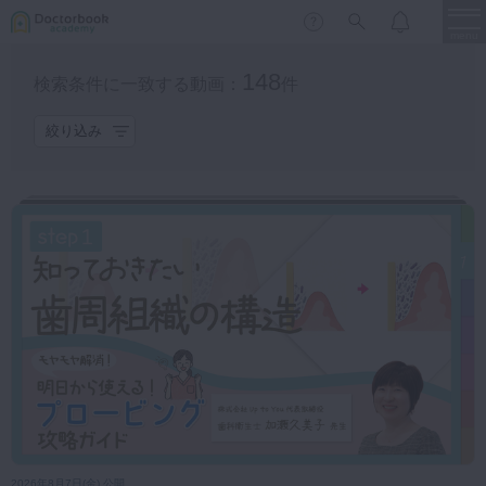
menu
148
検索条件に一致する動画：
件
カテゴリ
保存修復
新着
新規登録
ログイン
絞り込み
保存修復
歯内療法
歯内療法
歯周治療
LIVE
特集
DBラーニング
歯周治療
歯冠補綴
審美歯科
歯冠補綴
もっと見る
有床義歯
臨床知見録
プラン
小児歯科
歯科矯正
無料
プレミアム
スペシャル
みんプレ限定
口腔外科・歯科麻酔
LIFE STYLE
コラム
セミナー
対象者
インプラント
デジタル・歯科技工
2026年8月7日(金) 公開