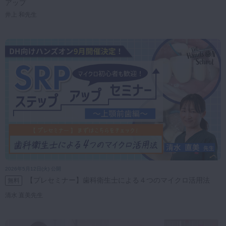
アップ
井上 和先生
2026年5月12日(火) 公開
【プレセミナー】歯科衛生士による４つのマイクロ活用法
無料
清水 直美先生