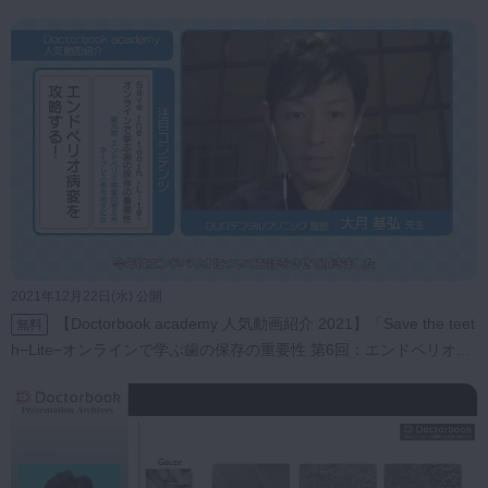
治療し、長期にわたり分岐部病変罹患歯を機能させるために必要
な知識を学びます。
第四回：外科的歯周治療の基本，考え方
非外科的歯周治療で歯周炎がコントロールできない場合は、外科
的歯周治療が必要になるこ
とがあります。 いつ、どうして、どのように 外科的歯周治療が必
要なのかを学びます。
第五回：歯周組織再生療法の基本，考え方
GTR法が確立してから、近年に至るまで歯周組織再生療法は少し
ずつ進化してきました。
そのメカニズムと適応症、その方法論についてコンパクトに解説
します。
2021年12月22日(水) 公開
第六回：エンドペリオ病変の考え方，ホープレス歯を治すには
【Doctorbook academy 人気動画紹介 2021】「Save the teet
無料
今までホープレスと考えられていた歯も、歯内療法と歯周治療を
h−Lite−オンラインで学ぶ歯の保存の重要性 第6回：エンドペリオ病
適切に行うことにより残せるようになってきています。
変の考え方，ホープレス歯を治すには」
安易な抜歯を行うまえに、どうすれば保存が可能かを考えていた
だけるよう、分かりやすい講義を行います
【講師】