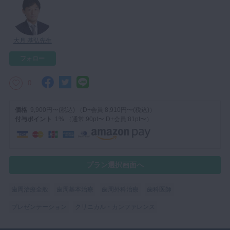
マイクロ・レーザー
予防歯科
大月 基弘先生
咬合機能
フォロー
診査・診断
訪問歯科・高齢者歯科
0
基礎医学
価格
9,900円〜(税込) （D+会員 8,910円〜(税込)）
医院経営・開業
付与ポイント
1% （通常:90pt〜 D+会員:81pt〜）
プラン選択画面へ
歯周治療全般
歯周基本治療
歯周外科治療
歯科医師
プレゼンテーション
クリニカル・カンファレンス