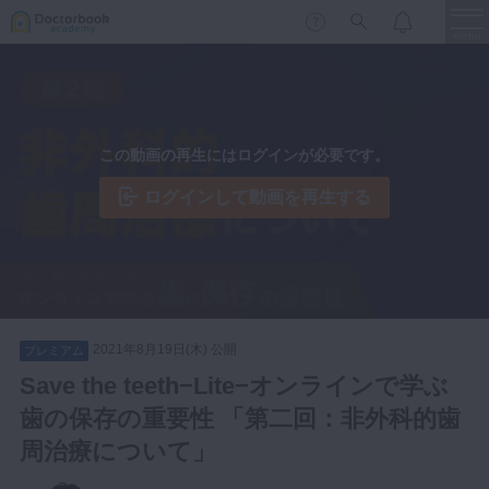
menu
保存修復
新着
新規登録
ログイン
この動画の再生にはログインが必要です。
歯内療法
歯周治療
ログインして動画を再生する
LIVE
特集
DBラーニング
歯冠補綴
審美歯科
有床義歯
臨床知見録
小児歯科
2021年8月19日(木) 公開
プレミアム
歯科矯正
Save the teeth−Lite−オンラインで学ぶ
口腔外科・歯科麻酔
歯の保存の重要性 「第二回：非外科的歯
LIFE STYLE
コラム
セミナー
インプラント
周治療について」
デジタル・歯科技工