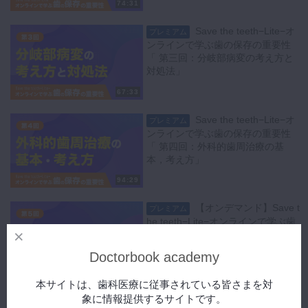
74:31
マウスリンスは機械的清掃の代替ではなく“使い所”が肝心です。
01:05:04
〜 症例③の要点（全顎管理と再評価）
術後やブラッシング困難時などに短期併用すると有効です。種類ごとに
01:14:03
〜 次回予告：分岐部病変の考え方
Save the teeth−Lite−オ
プレミアム
効果と注意点が異なり、使用間隔や併用の留意点も解説されます。
ンラインで学ぶ歯の保存の重要性
「 第三回：分岐部病変の考え方と
▼症例1：歯科恐怖症の57歳女性
対処法」
会話と歯ブラシから開始し、プラークコントロールと縁下インストゥル
メンテーションでポケットを多く減少。
67:33
補綴はブリッジやラミネート等で審美と機能を回復し、X線でも骨の安
Save the teeth−Lite−オ
プレミアム
定を確認。インプラント非併用でもQOL向上に寄与したプロセスを提
ンラインで学ぶ歯の保存の重要性
示します。
「 第四回：外科的歯周治療の基
本，考え方」
▼症例2：急性炎症でブラッシング不能の男性
痛みと出血で清掃不能の状態に対し、まずリンスで炎症を抑え、超ソフ
94:29
トブラシ→通常ブラシへ段階的に移行。
【オンデマンド】Save t
縁下処置と再評価を経て改善し、長期ではコンプライアンスの揺らぎも
プレミアム
he teeth−Lite−オンラインで学ぶ歯
含めモニタリングの重要性を示します。
の保存の重要性 「 第五回：歯周組
織再生療法の基本，考え方」
超音波とハンドの使い分け、セメント質保全、フルマウス超音波デブリ
Doctorbook academy
ードマンと分割SRPの比較、6mmを軸にした判断など、明日から使え
91:36
る判断基準が整理されます。
本サイトは、歯科医療に従事されている皆さまを対
次回は分岐部病変の考え方と対処法です。
【オンデマンド】Save t
プレミアム
象に情報提供するサイトです。