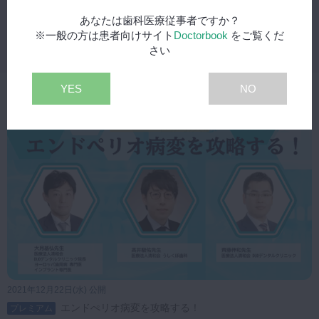
he teeth−Lite−オンラインで学ぶ歯
の保存の重要性 「 第六回：エンド
あなたは歯科医療従事者ですか？
ペリオ病変の考え方，ホープレス歯
Save the teeth−Lite−
※一般の方は患者向けサイト
Doctorbook
をご覧くだ
を治すには」
さい
93:27
本セミナーは大月基弘先生による全6回ハンズオンセミナーコース
「Save the teeth ⻭周病を理解し，徹底攻略するセミナー＆ハン
YES
NO
関連動画
ズオン6ヶ月レギュラーコース」開催を記念しDoctorbook
academyにてお送りする特別オンラインコースセミナーです。
【シリーズ内容】
第一回：歯周病治療における基礎知識の確認
歯周病治療を成功に導くために必要な基本的知識の確認を行いま
す。地味で、当たり前のことが、本当に当たり前となっているか
どうか皆様に確認していただきます。
第二回：非外科的歯周治療について
歯周治療において最も重要なパートとなります。重度の歯周病で
も７〜８割は治すことがで
きるパワフルな非外科的歯周治療を学んでいただきます。
第三回：分岐部病変の考え方と対処法
2021年12月22日(水) 公開
歯周治療の黎明期から、ずっと悩みのタネである分岐部病変。
エンドぺリオ病変を攻略する！
2021年の現在でも完治させることは容易ではありません。
プレミアム