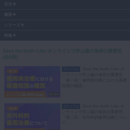
目次
00:00
〜 導入：非外科的治療の位置づけ
概要
00:00:27
〜 オンライン講義の範囲と狙い
00:00:54
〜 症例①：歯科恐怖症患者の導入
シリーズ
オンライン講義ならではの座学に特化し、非外科的治療の核心を実臨床
00:03:29
〜 補綴方針と最終像、QOLの回復
の流れに沿って整理します。
特集
00:05:10
〜 歯周病の蔓延とリスク概念
歯周基本治療の構成、動機付け面接（MI）、縁上・縁下のプラークコ
00:08:12
〜 初期治療の構成と例外（早期外科）
ントロール、化学的補助の適切な使い所、そして外科へ移行する判断ま
00:11:08
〜 動機付け面接：行動変容の要点
Save the teeth−Lite−オンラインで学ぶ歯の保存の重要性
でをエビデンスと症例で解説します。
00:18:56
〜 「プラークなくして治癒なし」
(全6回)
00:20:58
〜 セルフケア用品と評価（染め出し等）
▼初期治療の骨子
00:31:13
〜 化学的プラークコントロールの位置づけ
Save the teeth−Lite−オ
プレミアム
歯周初期治療は、動機付けとセルフケア確立、機械的清掃（ブラッシン
00:33:06
〜 種類別の特徴と注意点
ンラインで学ぶ歯の保存の重要性
グ／補助清掃）と歯肉縁下デブリードマン、再評価で構成します。
00:39:34
〜 マウスリンスの使い所
「第一回：歯周病治療における基礎
プラークコントロールなくして治癒は得られません。歯ブラシの到達は
00:40:20
〜 症例②：急性炎症→段階的回復
知識の確認」
おおむね1mmで、4–5mm程度のポケットでは細菌学的改善が見込めま
00:42:34
〜 縁下デブリードマンの目的
94:00
すが、6mm以上はブラッシングだけでの制御が困難です。3mm未満の
00:44:04
〜 治癒様式：長い上皮性付着
浅い部位は触れるほど付着損失を招くため、過剰操作を避けます。
00:45:47
〜 器具の影響とセメント質保全
Save the teeth−Lite−オ
プレミアム
繰り返しの縁下操作による追加効果は限定的で、6mm以上の残存ポケ
00:55:12
〜 SRPの効果と繰り返しの限界
ンラインで学ぶ歯の保存の重要性
ットや分岐部では外科を検討します。
00:58:15
〜 3mm未満は触らない理由
「第二回：非外科的歯周治療につい
01:00:02
〜 フルマウス超音波デブリードマン
て」
▼化学的補助の位置づけ
01:04:30
〜 適応条件：プラークコントロール前提