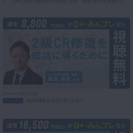
シ 日本と世界と歯科業界の現状と未来・将来の自分と家族のライ
フプラン
2025年11月18日(火) 公開
2級CR修復を成功に導くために
プレミアム