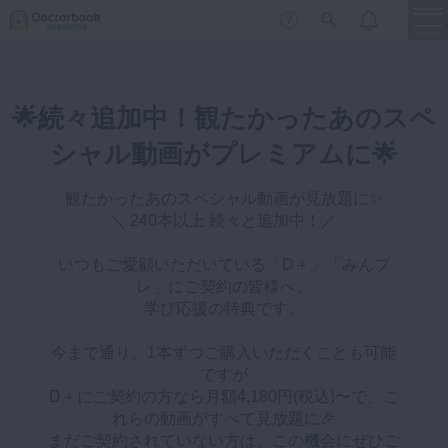
menu
保存修復
🌟続々追加中！観たかったあのスペ
新着
新規登録
ログイン
歯内療法
シャル動画がプレミアムに🌟
歯周治療
観たかったあのスペシャル動画が見放題に✨️
LIVE
特集
DBラーニング
歯冠補綴
＼ 240本以上 続々と追加中！／
審美歯科
いつもご愛顧いただいている「D＋」「みんプ
有床義歯
レ」にご契約の皆様へ。
臨床知見録
学び応援の特典です。
小児歯科
歯科矯正
今まで通り、1本ずつご購入いただくことも可能
ですが
口腔外科・歯科麻酔
LIFE STYLE
コラム
セミナー
D＋にご契約の方なら月額4,180円(税込)〜で、こ
インプラント
れらの動画がすべて見放題に🎉
まだご契約されていない方は、この機会にぜひご
デジタル・歯科技工