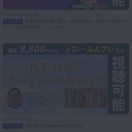
2022年10月19日(水) 公開
無歯顎症例克服に役立つ義歯製作法～BPS及びSEMCD
プレミアム
法にみる義歯製作のシステム化～
2022年8月8日(月) 公開
再生療法でHopelessの歯を残す
プレミアム