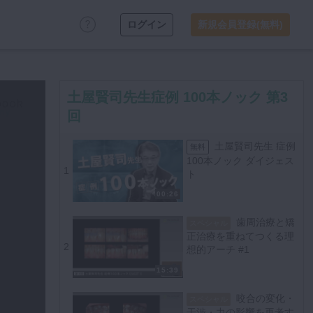
ログイン
新規会員登録(無料)
土屋賢司先生症例 100本ノック 第3
回
土屋賢司先生 症例
無料
100本ノック ダイジェス
1
ト
00:26
歯周治療と矯
スペシャル
正治療を重ねてつくる理
2
想的アーチ #1
15:39
咬合の変化・
スペシャル
干渉・力の影響を再考す