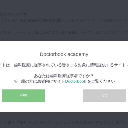
らのスタートです。
控えているために前歯の治療を綺麗にしたいとのことで、ご来院されたそ
があり、バーティカルは左の上下88と前歯くらいで、ほとんど咬合して
さがあり、歯科治療から遠のいていたとのことです。
Doctorbook academy
する方がよいのでしょうか。
生が似たようなケースに遭遇されていました。
イトは、歯科医療に従事されている皆さまを対象に情報提供するサイト
、なぜ歯科に対して恐怖がでてきたのか、ここまでに来るまでに何があ
要視していらっしゃいます。
あなたは歯科医療従事者ですか？
構築について、ご解説をいただきました。
※一般の方は患者向けサイト
Doctorbook
をご覧ください
すが、まずは初期治療を徹底的に行うことを皮切りにスタートしていき
YES
NO
良いかわからない場合、先生方はどうなさっていますか？
前歯部の切端位置を参考に口腔内を整えていく治療法について、ご解説
。
どこまでプロビジョナルレストレーションを入れるべきなのかと質問が