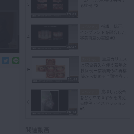
3
る症例 #2
23:01
補綴、矯正、
スペシャル
インプラントを融合した
4
審美再建の実際 #3
36:47
重度カリエス
スペシャル
と咬合喪失を伴う若年女
性症例ー信頼関係の再構
築から始める全顎治療 #
22:44
4
崩壊した咬合
スペシャル
をどう立て直すかを考え
6
る症例ディスカッション
#5
26:14
関連動画