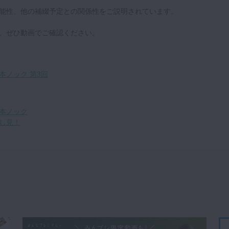
能性、他の補綴予定との関係性をご説明されています。
、ぜひ動画でご確認ください。
本ノック 第3回
0本ノック
し見！