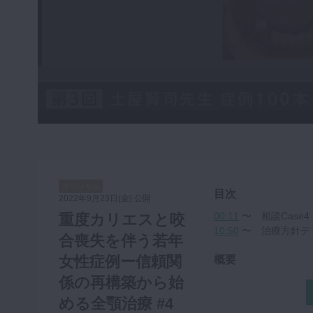
咬合機能
診査・診断
訪問歯科・高齢者歯科
基礎医学
医院経営・開業
スペシャル
目次
2022年9月23日(金) 公開
00:11
〜 相談Case4
重度カリエスと咬
10:50
〜 治療方針
合喪失を伴う若年
女性症例ー信頼関
概要
係の再構築から始
める全顎治療 #4