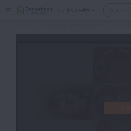
カテゴリから探す
保存修復
Doctorbook academy
>
全ての動画
>
土屋賢司先生症例 100本ノック 第3回
>
重
歯内療法
歯周治療
歯冠補綴
審美歯科
有床義歯
小児歯科
歯科矯正
口腔外科・歯科麻酔
インプラント
ログ
デジタル・歯科技工
マイクロ・レーザー
予防歯科