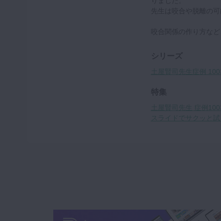
りました。
先生は咬合や脱離の可
咬合関係の作り方など
シリーズ
土屋賢司先生症例 100
特集
土屋賢司先生 症例10
スライドでサクッと試