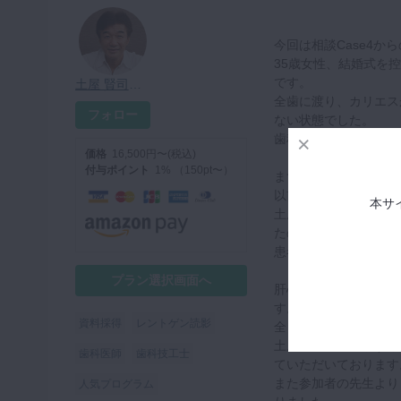
今回は相談Case4か
35歳女性、結婚式を
です。
土屋 賢司先生
全歯に渡り、カリエス
フォロー
ない状態でした。
歯科医院に対しての怖
価格
16,500円〜(税込)
付与ポイント
1% （150pt〜）
まず、どうアプローチ
以前の講義でも土屋先
本サ
土屋先生は治療の前に
たのか、その経緯を重
患者様との信頼関係の
プラン選択画面へ
肝心の治療についてで
す。
資料採得
レントゲン読影
全くどこに手をつけて
土屋先生から、まずは
歯科医師
歯科技工士
ていただいております
また参加者の先生より
人気プログラム