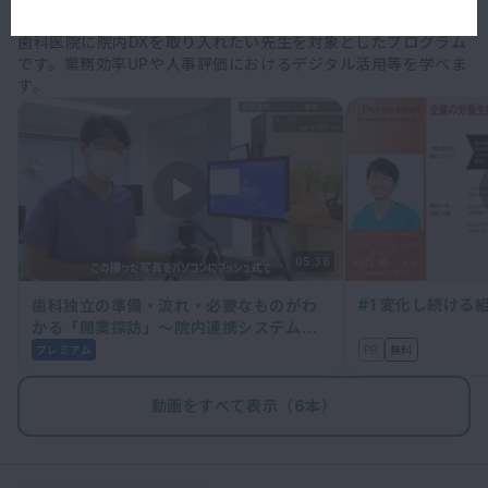
院内DXアドバンスプログラム
歯科医院に院内DXを取り入れたい先生を対象としたプログラム
です。業務効率UPや人事評価におけるデジタル活用等を学べま
す。
05:36
#1 変化し続ける
歯科独立の準備・流れ・必要なものがわ
かる「開業探訪」～院内連携システム・
画像管理システム構築について～│杉田
PR
無料
プレミアム
大先生
動画をすべて表示（6本）