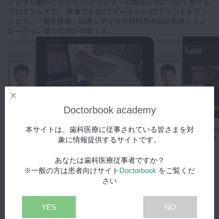
デジタル歯科における3Dプリンターの臨床応用について学べる
プログラムです。 患者さんのCTデータから3Dプリントを行う
ことで、「歯牙移植」試適レプリカや外科手術前の術前シミュ
レーション等で応用が可能です。
Doctorbook academy
08:28
Denpre 3D Lab が可能にした高性能術
５G・Metaver
本サイトは、歯科医療に従事されている皆さまを対
前シミュレーション│Part1
活用したサイナスリ
象に情報提供するサイトです。
無料
無料
あなたは歯科医療従事者ですか？
※一般の方は患者向けサイト
Doctorbook
をご覧くだ
動画をすべて表示（9本）
さい
YES
NO
医院経営・開業
未学習