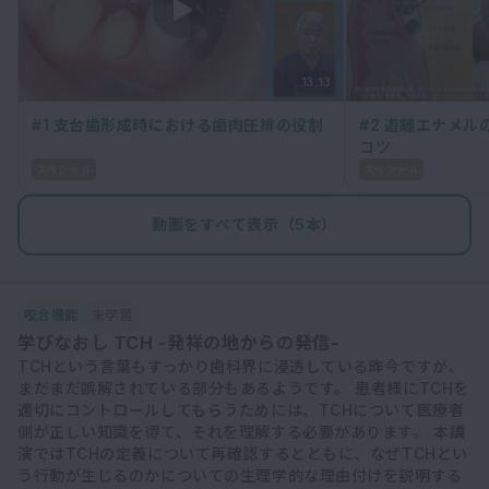
13:13
#1 支台歯形成時における歯肉圧排の役割
#2 遊離エナメル
コツ
スペシャル
スペシャル
動画をすべて表示（5本）
咬合機能
未学習
学びなおし TCH -発祥の地からの発信-
TCHという言葉もすっかり歯科界に浸透している昨今ですが、
まだまだ誤解されている部分もあるようです。 患者様にTCHを
適切にコントロールしてもらうためには、TCHについて医療者
側が正しい知識を得て、それを理解する必要があります。 本講
演ではTCHの定義について再確認するとともに、なぜTCHとい
う行動が生じるのかについての生理学的な理由付けを説明する