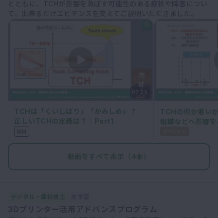
とともに、TCHが影響を及ぼす可能性のある症状や障害につい
て、出来るだけエビデンスを交えてご説明いただきました。
07:35
TCHは「くいしばり」「かみしめ」？
TCHの何か悪い
正しいTCHの定義は？│Part1
組織などへ影響を
│Part2
無料
スペシャル
動画をすべて表示（4本）
デジタル・歯科技工
未学習
3Dプリンター活用アドバンスプログラム