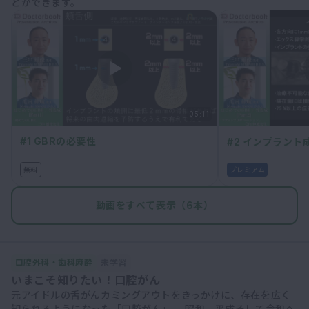
とができます。
マイクロ・レーザー
予防歯科
咬合機能
診査・診断
訪問歯科・高齢者歯科
05:11
基礎医学
#1 GBRの必要性
#2 インプラント
医院経営・開業
無料
プレミアム
動画をすべて表示（6本）
口腔外科・歯科麻酔
未学習
いまこそ知りたい！口腔がん
元アイドルの舌がんカミングアウトをきっかけに、存在を広く
知られるようになった「口腔がん」。 昭和、平成そして令和へ