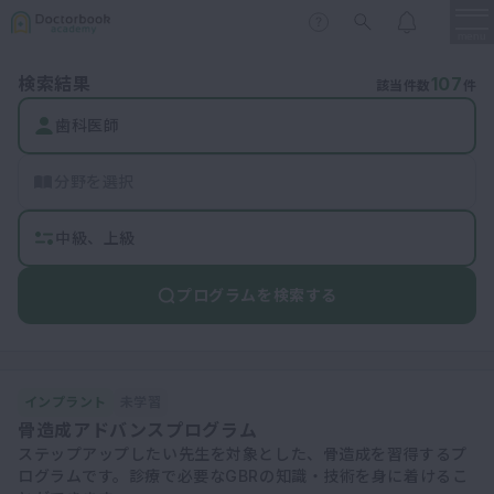
menu
検索結果
107
該当件数
件
保存修復
歯科医師
新着
新規登録
ログイン
歯内療法
分野を選択
歯周治療
LIVE
特集
DBラーニング
歯冠補綴
中級、上級
審美歯科
プログラムを検索する
有床義歯
臨床知見録
小児歯科
歯科矯正
インプラント
未学習
口腔外科・歯科麻酔
LIFE STYLE
コラム
セミナー
骨造成アドバンスプログラム
インプラント
ステップアップしたい先生を対象とした、骨造成を習得するプ
ログラムです。診療で必要なGBRの知識・技術を身に着けるこ
デジタル・歯科技工