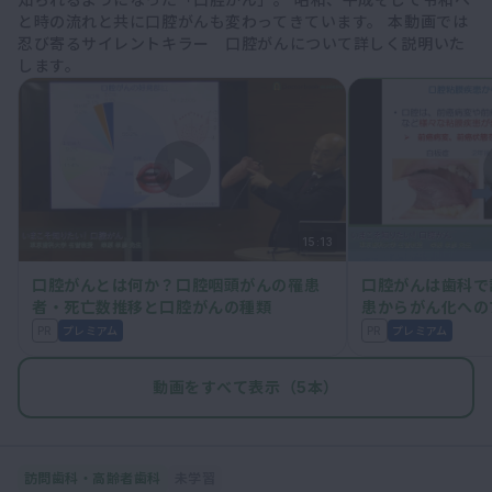
と時の流れと共に口腔がんも変わってきています。 本動画では
忍び寄るサイレントキラー 口腔がんについて詳しく説明いた
します。
15:13
口腔がんとは何か？口腔咽頭がんの罹患
口腔がんは歯科で
者・死亡数推移と口腔がんの種類
患からがん化への
ん機構 #2
PR
プレミアム
PR
プレミアム
動画をすべて表示（5本）
訪問歯科・高齢者歯科
未学習