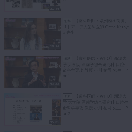
t3
21:45
【歯科医師 × 欧州歯科制度】
無料
リトアニア人歯科医師 Greta Kersyt
e 先生
35:26
【歯科医師 × WHO】新潟大
無料
学 大学院 医歯学総合研究科 口腔生
命科学専攻 教授 小川 祐司 先生 P
art1
34:44
【歯科医師 × WHO】新潟大
無料
学 大学院 医歯学総合研究科 口腔生
命科学専攻 教授 小川 祐司 先生 P
art2
35:05