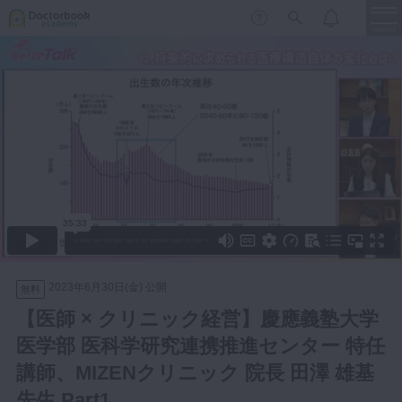
menu
保存修復
新着
新規登録
ログイン
歯内療法
歯周治療
LIVE
特集
DBラーニング
歯冠補綴
審美歯科
有床義歯
臨床知見録
小児歯科
2023年6月30日(金) 公開
無料
歯科矯正
【医師 × クリニック経営】慶應義塾大学
口腔外科・歯科麻酔
医学部 医科学研究連携推進センター 特任
LIFE STYLE
コラム
セミナー
インプラント
講師、MIZENクリニック 院長 田澤 雄基
デジタル・歯科技工
先生 Part1