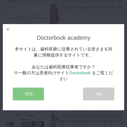
【医師×スタートアップ】株
無料
式会社Cureapp 佐竹 晃太 先生 Part
2
33:11
Doctorbook academy
【歯科医師 × 製品開発】広島
無料
大学大学院 医系科学研究科 口腔生
本サイトは、歯科医療に従事されている皆さまを対
物工学分野 教授 二川 浩樹 先生 Par
t1
象に情報提供するサイトです。
41:30
あなたは歯科医療従事者ですか？
※一般の方は患者向けサイト
Doctorbook
をご覧くだ
【歯科医師 × 製品開発】広島
無料
さい
大学大学院 医系科学研究科 口腔生
物工学分野 教授 二川 浩樹 先生 Par
t2
YES
NO
20:27
【歯科医師 × 製品開発】広島
無料
大学大学院 医系科学研究科 口腔生
物工学分野 教授 二川 浩樹 先生 Par