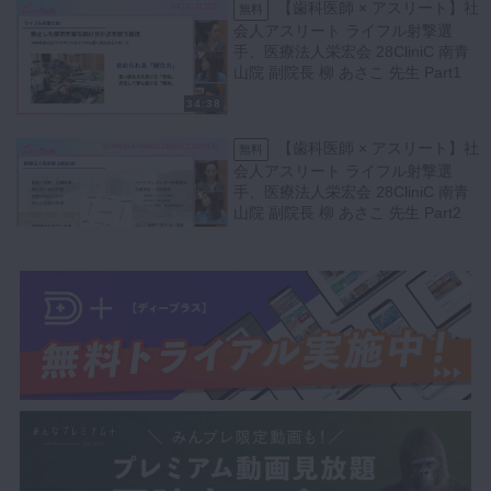
【歯科医師 × アスリート】社
無料
会人アスリート ライフル射撃選
手、医療法人栄宏会 28CliniC 南青
山院 副院長 柳 あさこ 先生 Part1
34:38
【歯科医師 × アスリート】社
無料
会人アスリート ライフル射撃選
手、医療法人栄宏会 28CliniC 南青
山院 副院長 柳 あさこ 先生 Part2
28:58
【医師 × クリニック経営】慶
無料
應義塾大学医学部 医科学研究連携
推進センター 特任講師、MIZENク
リニック 院長 田澤 雄基 先生 Part1
35:33
【医師 × クリニック経営】慶
無料
應義塾大学医学部 医科学研究連携
推進センター 特任講師、MIZENク