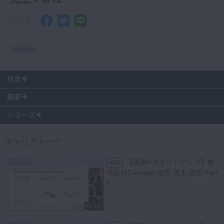
マイクロ・レーザー
0
予防歯科
咬合機能
歯科医師
診査・診断
訪問歯科・高齢者歯科
目次
00:45
～ 本日のゲスト紹介
基礎医学
概要
04:25
～ 取得されて良かった資格・面白かった資格はありますか？
【コンセプト】
医院経営・開業
07:00
～ 医療業界に携わることになった動機
シリーズ
「医療者の多様性のあるキャリア」を探っていくトークセッション。
09:34
～ 医事振興会に入ったモチベーション、印象に残る出来事
12:41
～ 医薬看3学部合同学生団体の活動内容について
キャリアトーク
【ゲスト】
15:38
～ 医学部生へのiPad配布活動
慶應義塾大学医学部 医科学研究連携推進センター 特任講師
17:10
～ 全員iPad配布の裏で行われたコンテンツ整備について
【医師×スタートアップ】株
無料
MIZENクリニック 院長
19:24
～ 現在の活動のモチベーションの源泉
式会社Cureapp 佐竹 晃太 先生 Part
田澤 雄基 先生
24:53
～ 平均寿命と健康寿命統計への見解
1
28:45
～ 将来的に求められる医療構造自体の変化とは？
【MC】
31:06
～ 予防の重要性を考え始めたきっかけとは？
横浜市立大学 データサイエンス研究科 歯科医師
22:21
33:56
〜 メンタルヘルスと生活習慣病の関連性
堀元 偲緒里 先生