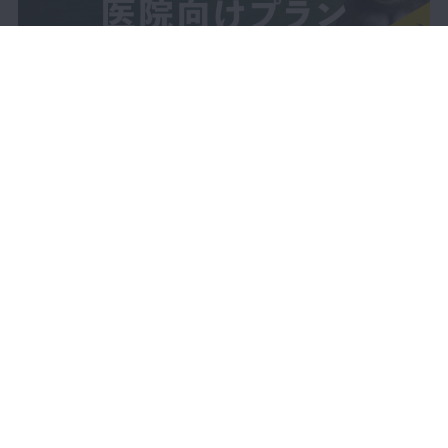
リニック 院長 田澤 雄基 先生 Part2
34:03
【歯科医師 × 医療機器】東京
無料
大学医学部附属病院 バイオデザイ
ン部門 部門長 前田 祐二郎 先生 Par
t1
33:25
【歯科医師 × 医療機器】東京
無料
大学医学部附属病院 バイオデザイ
ン部門 部門長 前田 祐二郎 先生 Par
t2
29:14
【医師 × WHO】世界保健機
無料
関西太平洋地域事務所（WPRO）
LIVE配信
動画で学ぶ
高齢化担当コーディネーター 岡安
裕正 先生 Part1
セミナーをさがす
DBラーニング
25:46
製品レビュー
症例投稿