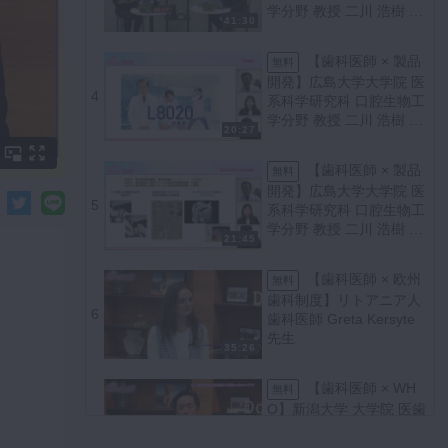
学分野 教授 二川 浩樹 先
41:30
生 Part1
【歯科医師 × 製品
無料
開発】広島大学大学院 医
4
系科学研究科 口腔生物工
学分野 教授 二川 浩樹 先
20:27
生 Part2
【歯科医師 × 製品
無料
開発】広島大学大学院 医
5
系科学研究科 口腔生物工
学分野 教授 二川 浩樹 先
21:45
生 Part3
【歯科医師 × 欧州
無料
歯科制度】リトアニア人
6
歯科医師 Greta Kersyte
先生
35:26
【歯科医師 × WH
無料
O】新潟大学 大学院 医歯
7
学総合研究科 口腔生命科
学専攻 教授 小川 祐司 先