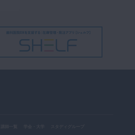
MIZENクリニック 院長
田澤 雄基 先生 Part1
【医師 × クリニ
無料
ック経営】慶應義塾大
12
学医学部 医科学研究連
携推進センター 特任講
34:03
師、MIZENクリニック
院長 田澤 雄基 先生 Par
【歯科医師 × 医
無料
t2
療機器】東京大学医学
13
部附属病院 バイオデザ
イン部門 部門長 前田 祐
33:25
二郎 先生 Part1
【歯科医師 × 医
無料
療機器】東京大学医学
14
部附属病院 バイオデザ
イン部門 部門長 前田 祐
29:14
二郎 先生 Part2
【医師 × WHO】
無料
世界保健機関西太平洋
15
地域事務所（WPRO）
講師一覧
学会・大学
スタディグループ
高齢化担当コーディネ
25:46
ーター 岡安 裕正 先生 P