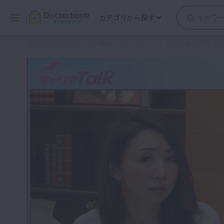
カテゴリから探す
保存修復
Doctorbook academy
>
全ての動画
>
キャリアトーク
>
【医師 × 臨床工学】東京
歯内療法
歯周治療
歯冠補綴
審美歯科
有床義歯
小児歯科
歯科矯正
口腔外科・歯科麻酔
インプラント
デジタル・歯科技工
マイクロ・レーザー
予防歯科