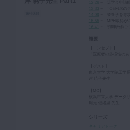
岸 暁子先生 Part1
12:28
~ 奨学金申請
13:33
~ TOEFL®
歯科医師
14:09
~ 栄養学を専
15:55
~ MPH取得
16:41
~ 初期研修に
概要
【コンセプト】
「医療者の多様性のあ
【ゲスト】
東京大学 大学院工学
岸 暁子先生
【MC】
横浜市立大学 データ
堀元 偲緒里 先生
シリーズ
キャリアトーク