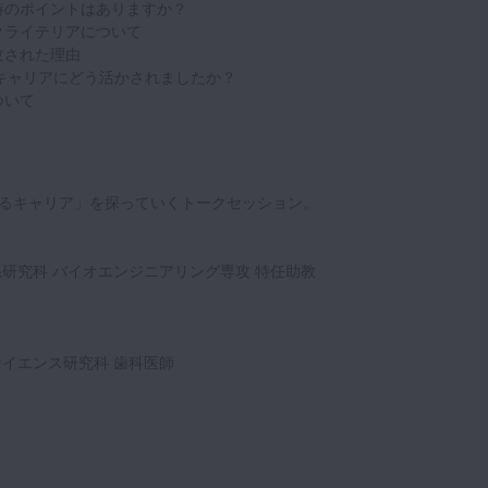
時のポイントはありますか？
のクライテリアについて
攻された理由
がキャリアにどう活かされましたか？
ついて
るキャリア」を探っていくトークセッション。
系研究科 バイオエンジニアリング専攻 特任助教
サイエンス研究科 歯科医師