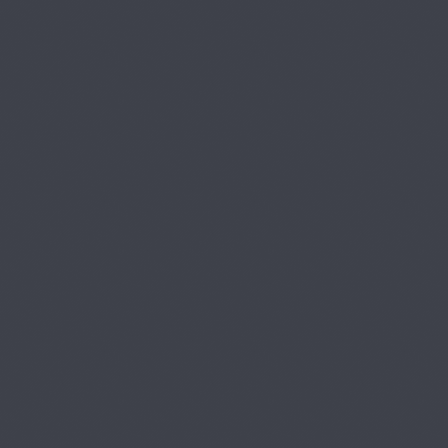
【医師 × 臨床工
無料
学】東京大学 大学院工
24
学系研究科 バイオエン
ジニアリング専攻 特任
25:31
助教 岸 暁子先生 Part2
【医師 × 臨床工
無料
学】東京大学 大学院工
25
学系研究科 バイオエン
ジニアリング専攻 特任
09:44
助教 岸 暁子先生 Part3
【歯科医師 × MIS
無料
S UNIVERSE JAPAN】
26
歯科医師、2022Miss Un
iverse ®Japan準グラン
41:56
プリ、カーレーサー 及
川 紗利亜 先生
【医師 × 連続起
無料
業家】医師・連続起業
27
家・エンジニア 吉永 和
貴 先生 Part1
34:28
【医師 × 連続起
無料