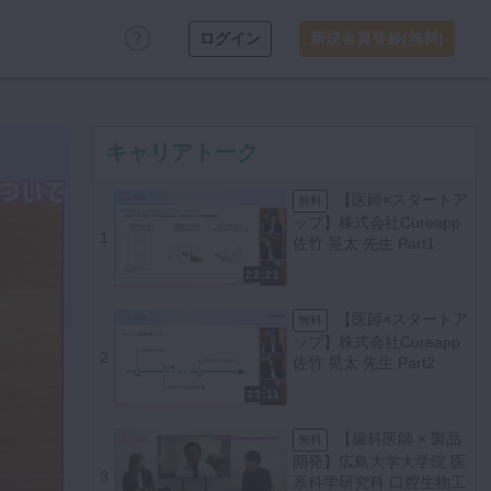
ログイン
新規会員登録(無料)
キャリアトーク
【医師×スタートア
無料
ップ】株式会社Cureapp
1
佐竹 晃太 先生 Part1
22:21
【医師×スタートア
無料
ップ】株式会社Cureapp
2
佐竹 晃太 先生 Part2
33:11
【歯科医師 × 製品
無料
開発】広島大学大学院 医
3
系科学研究科 口腔生物工