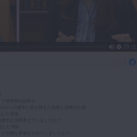
0
遷
リア留学時の語学力
らICUへの進学に切り替えた経緯と当時の心境
志した理由
の進学は当時考えていましたか？
志した理由
てどの様な準備をされていましたか？