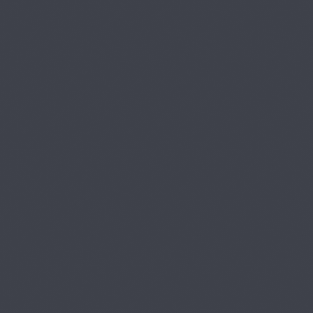
業家】医師・連続起業
28
家・エンジニア 吉永 和
貴 先生 Part2
35:00
【歯科医師 × ラ
無料
ジオMC】たきの歯科 院
29
長 山本 達也 先生 Part1
34:25
【歯科医師 × ラ
無料
ジオMC】 たきの歯科
30
院長 山本 達也 先生 Par
t2
30:44
【医師 × 臨床工
無料
学】東京慈恵会医科大
31
学 形成外科、ロンドン
大学シティ校 生体医工
47:16
学部 兒玉 浩希 先生
【歯科医師 × 研
無料
究者】株式会社セルミ