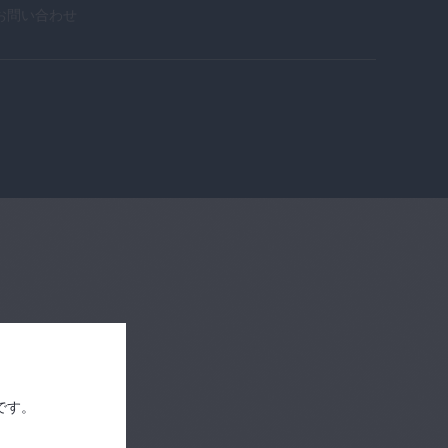
art1
お問い合わせ
【医師 × WHO】
無料
世界保健機関西太平洋
16
地域事務所（WPRO）
高齢化担当コーディネ
19:27
ーター 岡安 裕正 先生 P
art2
【医師 × WHO】
無料
世界保健機関西太平洋
17
地域事務所（WPRO）
高齢化担当コーディネ
26:35
ーター 岡安 裕正 先生 P
art3
【医師 × 医療機
無料
器】横浜市立大学附属
18
病院 集中治療部 部長、
株式会社 Cross SYNC
25:19
代表取締役 高木 俊介先
生 Part1
【医師 × 医療機
無料
器】横浜市立大学附属
19
病院 集中治療部 部長、
です。
株式会社 Cross SYNC
26:52
代表取締役 高木 俊介先