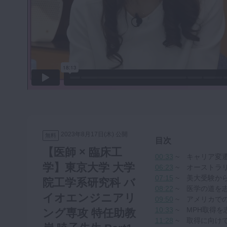
咬合機能
診査・診断
訪問歯科・高齢者歯科
基礎医学
医院経営・開業
2023年8月17日(木) 公開
無料
目次
【医師 × 臨床工
00:33
~ キャリア変
学】東京大学 大学
06:23
~ オーストラ
07:15
~ 美大受験か
院工学系研究科 バ
08:22
~ 医学の道を
イオエンジニアリ
09:50
~ アメリカで
10:33
~ MPH取得を
ング専攻 特任助教
11:28
~ 取得に向け