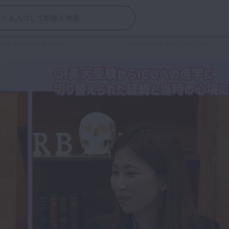
大学 大学院工学系研究科 バイオエンジニアリング専攻 特任助教 岸 暁子先生 Part1