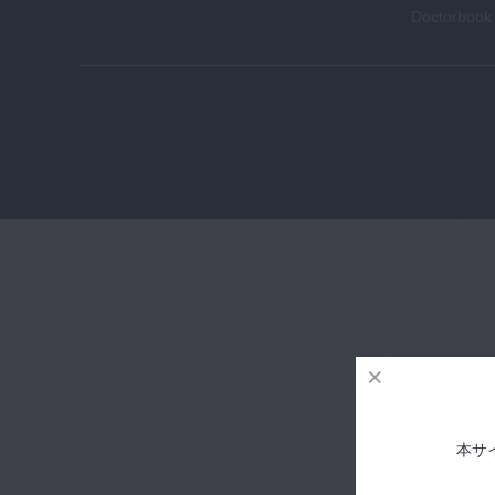
Doctorboo
本サ