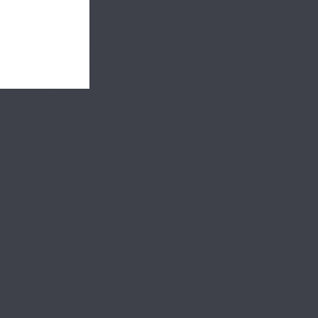
生 Part2
【医師 × 医療機
無料
器】帝京大学沖永総合
20
研究所 Innovation Lab
教授、Holoeyes株式会
29:51
社 共同創業者代表取締
役 兼 CEO 杉本 真樹 先
【医師 × 医療機
無料
生 Part1
器】帝京大学沖永総合
21
研究所 Innovation Lab
教授、Holoeyes株式会
20:40
社 共同創業者代表取締
役 兼 CEO 杉本 真樹 先
【医師 × 医療機
無料
生 Part2
器】帝京大学沖永総合
22
研究所 Innovation Lab
教授、Holoeyes株式会
26:59
社 共同創業者代表取締
役 兼 CEO 杉本 真樹 先
【医師 × 臨床工
無料
生 Part3
学】東京大学 大学院工学
系研究科 バイオエンジニ
アリング専攻 特任助教
18:13
岸 暁子先生 Part1