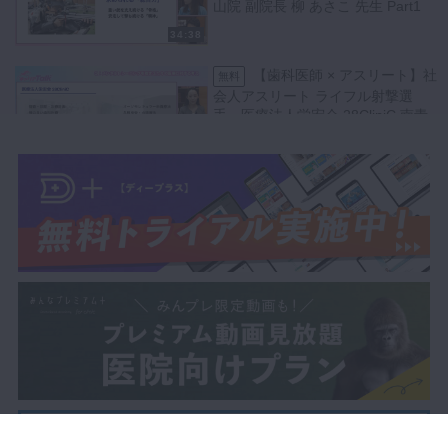
山院 副院長 柳 あさこ 先生 Part1
34:38
【歯科医師 × アスリート】社
無料
会人アスリート ライフル射撃選
手、医療法人栄宏会 28CliniC 南青
山院 副院長 柳 あさこ 先生 Part2
28:58
【医師 × クリニック経営】慶
無料
應義塾大学医学部 医科学研究連携
推進センター 特任講師、MIZENク
リニック 院長 田澤 雄基 先生 Part1
35:33
【医師 × クリニック経営】慶
無料
應義塾大学医学部 医科学研究連携
推進センター 特任講師、MIZENク
リニック 院長 田澤 雄基 先生 Part2
34:03