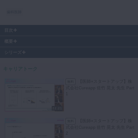
マイクロ・レーザー
歯科医師
予防歯科
咬合機能
目次
診査・診断
00:30
~ 自己紹介・経歴紹介
概要
03:40
~ LANCETへの掲載の経緯
訪問歯科・高齢者歯科
【コンセプト】
08:41
~ 院内リソースの構築に携わることになった経緯
シリーズ
「医療者の多様性のあるキャリア」を探っていくトークセッション。
11:46
~ コンサルディング業務について
基礎医学
</br>
14:58
~ 業務の中で感じるグローバルの部分
キャリアトーク
医院経営・開業
16:33
~ 今の会社に就職を決めたきっかけ
【ゲスト】
19:27
~ コンサル業務の中で医師の経験があるメリット・デメリット
【医師×スタートアップ】株
無料
A.T.カーニー株式会社 杉村 和宣 先生
22:50
~ 今までの業務で印象に残った部分
式会社Cureapp 佐竹 晃太 先生 Part
24:51
~ 業務の中で他社との交流はある？
1
【MC】
25:53
~ 今やっている副業について
横浜市立大学 データサイエンス研究科 歯科医師
28:04
~ 休日の過ごし方について
堀元 偲緒里 先生
22:21
【医師×スタートアップ】株
無料
式会社Cureapp 佐竹 晃太 先生 Part
2