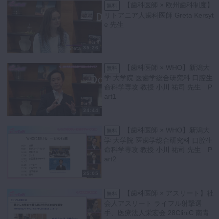
【歯科医師 × 欧州歯科制度】
無料
リトアニア人歯科医師 Greta Kersyt
e 先生
35:26
【歯科医師 × WHO】新潟大
無料
学 大学院 医歯学総合研究科 口腔生
命科学専攻 教授 小川 祐司 先生 P
art1
34:44
【歯科医師 × WHO】新潟大
無料
学 大学院 医歯学総合研究科 口腔生
命科学専攻 教授 小川 祐司 先生 P
art2
35:05
【歯科医師 × アスリート】社
無料
会人アスリート ライフル射撃選
手、医療法人栄宏会 28CliniC 南青