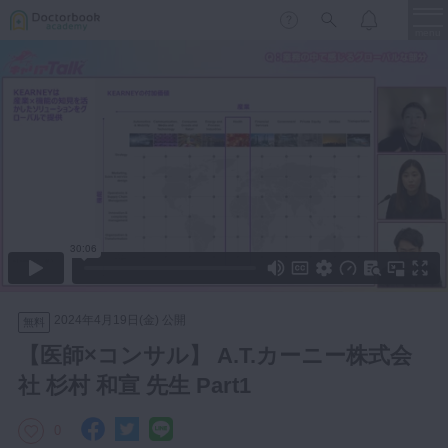
menu
保存修復
新着
新規登録
ログイン
歯内療法
歯周治療
LIVE
特集
DBラーニング
歯冠補綴
審美歯科
有床義歯
臨床知見録
小児歯科
2024年4月19日(金) 公開
無料
歯科矯正
【医師×コンサル】 A.T.カーニー株式会
口腔外科・歯科麻酔
社 杉村 和宣 先生 Part1
LIFE STYLE
コラム
セミナー
インプラント
0
デジタル・歯科技工