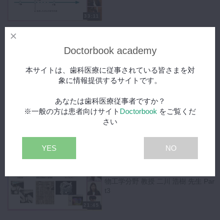
33:11
【歯科医師 × 製品開発】広島
無料
大学大学院 医系科学研究科 口腔生
Doctorbook academy
物工学分野 教授 二川 浩樹 先生 Par
t1
本サイトは、歯科医療に従事されている皆さまを対
41:30
象に情報提供するサイトです。
【歯科医師 × 製品開発】広島
無料
あなたは歯科医療従事者ですか？
大学大学院 医系科学研究科 口腔生
※一般の方は患者向けサイト
Doctorbook
をご覧くだ
物工学分野 教授 二川 浩樹 先生 Par
さい
t2
20:27
YES
NO
【歯科医師 × 製品開発】広島
無料
大学大学院 医系科学研究科 口腔生
物工学分野 教授 二川 浩樹 先生 Par
t3
21:45