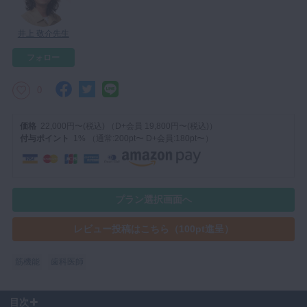
マイクロ・レーザー
井上 敬介先生
予防歯科
フォロー
咬合機能
診査・診断
0
訪問歯科・高齢者歯科
価格
22,000円〜(税込) （D+会員 19,800円〜(税込)）
基礎医学
付与ポイント
1% （通常:200pt〜 D+会員:180pt〜）
医院経営・開業
プラン選択画面へ
レビュー投稿はこちら（100pt進呈）
筋機能
歯科医師
目次