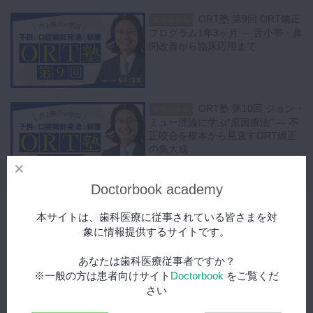
ORT塾 第9回 ORT矯正
スペシャル
プログラム1年3ヶ月 ― 舌小帯・鼻
閉改善から臨床応用まで
60:33
ORT塾 第10回 ジョン・
スペシャル
ミュー理論に学ぶ“原因療法” ― 不
正咬合を根本から見直すORT矯正
の集大成
66:59
Doctorbook academy
関連動画
本サイトは、歯科医療に従事されている皆さまを対
象に情報提供するサイトです。
あなたは歯科医療従事者ですか？
※一般の方は患者向けサイト
Doctorbook
をご覧くだ
さい