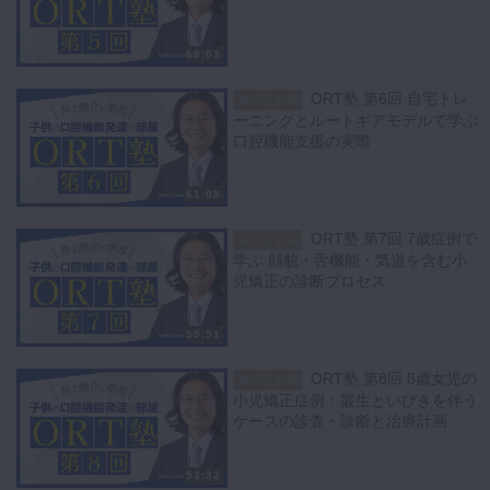
68:03
ORT塾 第6回 自宅トレ
スペシャル
ーニングとルートギアモデルで学ぶ
口腔機能支援の実際
61:08
ORT塾 第7回 7歳症例で
スペシャル
学ぶ 顔貌・舌機能・気道を含む小
児矯正の診断プロセス
50:51
ORT塾 第8回 8歳女児の
スペシャル
小児矯正症例：叢生といびきを伴う
ケースの診査・診断と治療計画
53:32