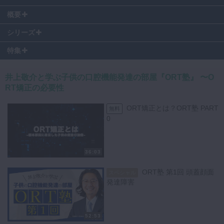
0:00:00
～ 本編スタート
概要
0:00:39
～ 原因のまとめ
ORT塾第7回では、7歳4ヶ月男児の症例を通じて、ORT矯正におけるセ
0:08:44
～ 初診時の顔貌
シリーズ
カンドコンサルテーションの進め方を学びます。
0:12:59
～ ORTチェックシート
ルートギアモデルを用いた診断の考え方、問診票からの原因分析、顔貌
特集
0:13:45
～ 【症例1】7歳4ヶ月
評価や気道評価、舌機能の確認など、保護者への説明を含む一連の診断
0:14:36
～ ORT問診票
プロセスが丁寧に解説されます。
0:20:39
～ ルートギアモデル
井上敬介と学ぶ子供の口腔機能発達の部屋『ORT塾』 〜O
特に、舌小帯短縮やアレルギー性鼻炎、早期脱落乳歯といった多因子を
0:22:24
～ 口腔内写真
RT矯正の必要性
統合して考える診断視点は、日常診療にすぐ活かせる内容です。
0:26:55
～ 顎のギア
顔貌・姿勢・睡眠といった全身との関連性にも触れ、より広い視野で小
0:30:40
～ 機能評価
ORT矯正とは？ORT塾 PART
無料
児口腔の発達を診る力が養われます。
0:33:33
～ 根本原因A
0
0:35:56
～ 根本原因B
【こんな先生におすすめ】
0:39:12
～ 代償性原因
・小児矯正における診断力を高めたい歯科医師・歯科衛生士
0:41:00
～ 舌評価
36:03
・保護者への説明スキルに自信を持ちたい方
0:41:43
～ 姿勢評価
・顔貌や口腔機能を多角的に評価したい方
0:42:24
～ 症例紹介と主訴の整理
ORT塾 第1回 頭蓋顔面
スペシャル
0:44:15
～ 保護者説明
発達障害
【学べるポイント】
0:45:19
～ 頭蓋顔面発育障害の説明
・ルートギアモデルを用いた多因子的診断の実践
0:49:39
～ 本編スタート（質疑応答編）
・顔貌・気道・舌機能を含めた包括的な評価方法
0:50:08
～ 【質疑応答】医科歯科連携（耳鼻科との連携）は必要か？
52:53
・チェックシートを活用した治療計画と保護者説明の具体例
0:51:01
～ 鼻の付け根とおでこの位置関係について