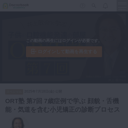
menu
保存修復
新着
新規登録
ログイン
この動画の再生にはログインが必要です。
歯内療法
歯周治療
ログインして動画を再生する
LIVE
特集
DBラーニング
歯冠補綴
審美歯科
有床義歯
臨床知見録
小児歯科
2025年7月18日(金) 公開
スペシャル
歯科矯正
ORT塾 第7回 7歳症例で学ぶ 顔貌・舌機
口腔外科・歯科麻酔
能・気道を含む小児矯正の診断プロセス
LIFE STYLE
コラム
セミナー
インプラント
デジタル・歯科技工