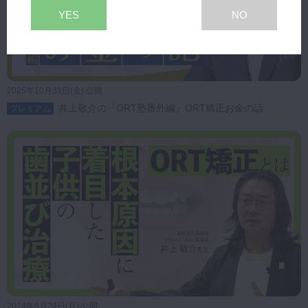
YES
NO
2025年10月31日(金) 公開
井上敬介の『ORT塾番外編』ORT矯正お金の話
プレミアム
2024年6月24日(月) 公開