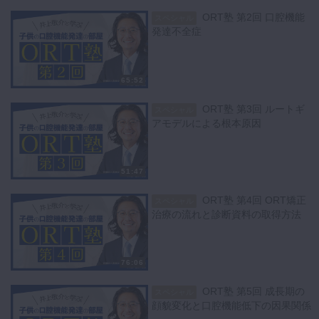
0:53:10
～ 上顎前歯に左右差がある場合のIL数値の計測法
ORT塾 第2回 口腔機能
スペシャル
#小児矯正 #ルートギアモデル #舌小帯短縮症 #気道評価 #顔貌診断 #原
0:54:12
～ 診断・治療
発達不全症
因療法 #セカンドコンサルテーション
0:56:40
～ ORTスタディークラブ
65:52
ORT塾 第3回 ルートギ
スペシャル
アモデルによる根本原因
51:47
ORT塾 第4回 ORT矯正
スペシャル
治療の流れと診断資料の取得方法
76:06
ORT塾 第5回 成長期の
スペシャル
顔貌変化と口腔機能低下の因果関係