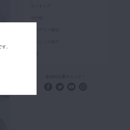
ランキング
その他
アカデミー通信
】
クリニック紹介
です。
検査
各SNSも要チェック！