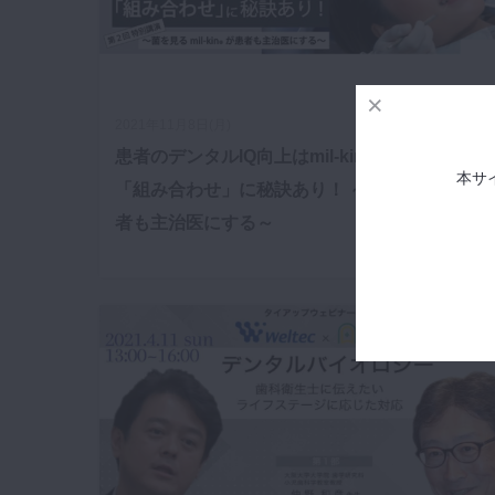
2021年11月8日(月)
患者のデンタルIQ向上はmil-kinとハビットプロ
本サ
「組み合わせ」に秘訣あり！ ～菌を見るmil-ki
者も主治医にする～