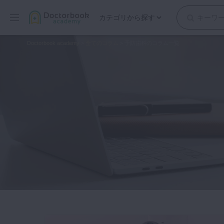
カテゴリから探す
保存修復
Doctorbook academy
>
全てのコラム
>
予防歯科のコラム一覧
歯内療法
歯周治療
歯冠補綴
審美歯科
有床義歯
小児歯科
歯科矯正
口腔外科・歯科麻酔
インプラント
デジタル・歯科技工
マイクロ・レーザー
予防歯科