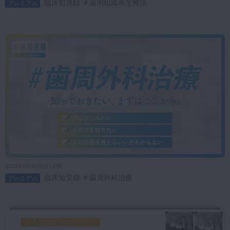
臨床知見録 ＃歯周組織再生療法
プレミアム
2023年6月30日(金) 公開
臨床知見録 ＃歯周外科治療
プレミアム