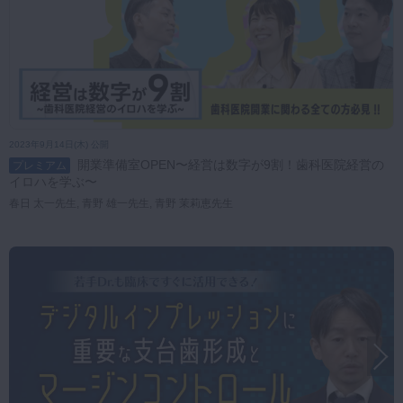
2023年9月14日(木) 公開
開業準備室OPEN〜経営は数字が9割！歯科医院経営の
プレミアム
イロハを学ぶ〜
春日 太一先生, 青野 雄一先生, 青野 茉莉恵先生