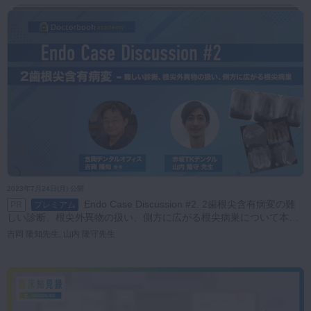
2023年7月24日(月) 公開
Endo Case Discussion #2. 2歯根尖含有病変の難
PR
プレミアム
しい診断、根尖外異物の扱い、側方に広がる根尖病巣について本音
で語り合う【吉岡隆知先生✕山内隆守先生】
吉岡 隆知先生, 山内 隆守先生