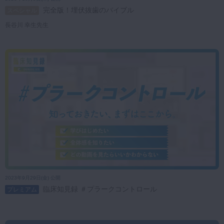
歯科医師
歯科衛生士
歯科技工士
助手・受付
完全版！埋伏抜歯のバイブル
スペシャル
マイクロ・レーザー
長谷川 幸生先生
歯学生
予防歯科
咬合機能
並び順
診査・診断
公開日（新）
公開日（旧）
訪問歯科・高齢者歯科
基礎医学
医院経営・開業
2023年9月29日(金) 公開
臨床知見録 ＃プラークコントロール
プレミアム