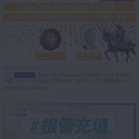
2023年6月26日(月) 公開
Endo Case Discussion #1.MTAセメント充填後に
PR
プレミアム
再発したケースの原因・予後を本音で語り合う【吉岡隆知先生✕須
藤享先生】
吉岡 隆知先生, 須藤 享先生