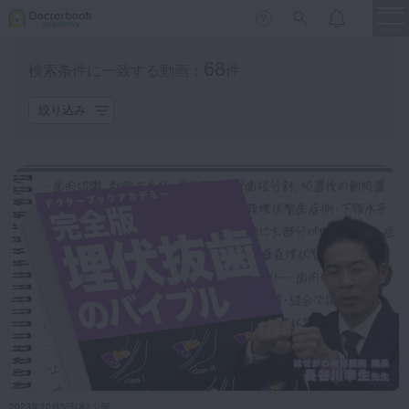
menu
68
検索条件に一致する動画：
件
カテゴリ
保存修復
新着
新規登録
ログイン
絞り込み
保存修復
歯内療法
歯内療法
歯周治療
LIVE
特集
DBラーニング
歯周治療
歯冠補綴
審美歯科
歯冠補綴
もっと見る
有床義歯
臨床知見録
プラン
小児歯科
歯科矯正
無料
プレミアム
スペシャル
みんプレ限定
口腔外科・歯科麻酔
LIFE STYLE
コラム
セミナー
対象者
インプラント
デジタル・歯科技工
2023年10月5日(木) 公開