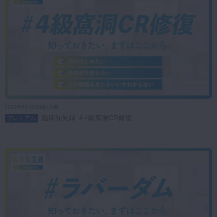
2023年5月12日(金) 公開
臨床知見録 ＃4級窩洞CR修復
プレミアム