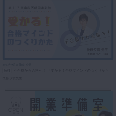
2023年9月15日(金) 公開
不合格から合格へ！ 「受かる！合格マインドのつくりかた」
無料
後藤 夕貴先生