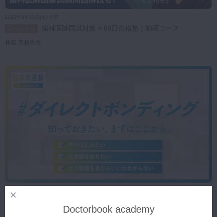
2023年6月13日(火) 公開
歯科医師国試対策 × 60日合格塾｜動画コース
スペシャル
和氣 正和先生
2023年6月9日(金) 公開
臨床知見録 ＃ダイレクトボンディング
プレミアム
Doctorbook academy