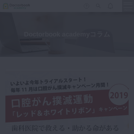
menu
Doctorbook academyコラム
保存修復
新着
新規登録
ログイン
歯内療法
歯周治療
LIVE
特集
DBラーニング
歯冠補綴
審美歯科
有床義歯
臨床知見録
小児歯科
歯科矯正
口腔外科・歯科麻酔
LIFE STYLE
コラム
セミナー
インプラント
デジタル・歯科技工