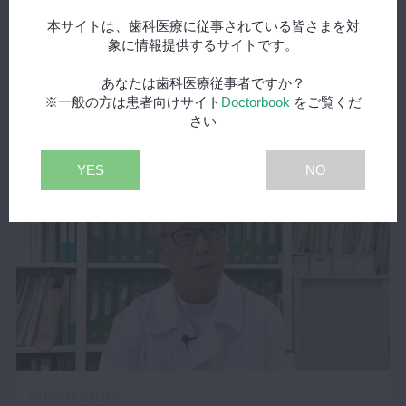
本サイトは、歯科医療に従事されている皆さまを対
2016年10月18日(火)
象に情報提供するサイトです。
オーラルケア・フォーラム2016～馬場 一美教授イン
あなたは歯科医療従事者ですか？
タビュー～
※一般の方は患者向けサイト
Doctorbook
をご覧くだ
さい
YES
NO
2016年10月6日(木)