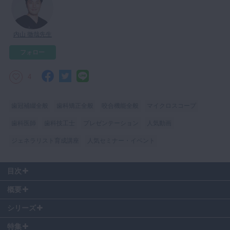
マイクロ・レーザー
予防歯科
内山 徹哉先生
咬合機能
フォロー
診査・診断
4
訪問歯科・高齢者歯科
基礎医学
歯冠補綴全般
歯科矯正全般
咬合機能全般
マイクロスコープ
医院経営・開業
歯科医師
歯科技工士
プレゼンテーション
人気動画
ジェネラリスト育成講座
人気セミナー・イベント
目次
0:16
〜 はじめに
概要
0:32
〜 初期治療
2:44
〜 外科処置を必要とせずに終えられた症例
シリーズ
5:34
〜 咬合力が強い症例
特集
8:33
〜 crown lengtheningを行った症例