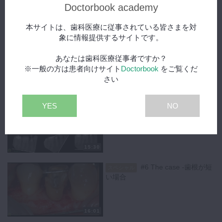
Doctorbook academy
15:28
本サイトは、歯科医療に従事されている皆さまを対
象に情報提供するサイトです。
#4 診断基準
スペシャル
あなたは歯科医療従事者ですか？
※一般の方は患者向けサイト
Doctorbook
をご覧くだ
さい
歯肉炎、歯周炎は様々な原因によって引き起こされますが、なぜ炎症が
15:17
おきているかを正しく診断し、適切な処置を施す必要があります。
#5 Tooth Extrusion
歯肉炎が起きているそれぞれ原因が異なる症例を提示していただき、
スペシャル
YES
NO
Dentogingival Complexを理解した上でまずは初期治療から咬合に起因
する症例などを解説していただきました。
【シリーズ各話一覧】
15:30
#1 Dentogingival Complexを理解する
#2 Inflammation Control
#6 The case -歯根が短
スペシャル
#3 Hemostasisと向き合う
い場合
#4 診断基準
#5 Tooth Extrusion
#6 The case -歯根が短い場合
16:01
#7 SutureとFinal