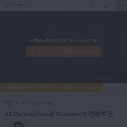
menu
保存修復
新着
新規登録
ログイン
この動画の再生にはログインが必要です。
歯内療法
歯周治療
ログインして動画を再生する
LIVE
特集
DBラーニング
歯冠補綴
審美歯科
有床義歯
臨床知見録
内山徹哉先生ハンズオンコース 特設ページはこちら
小児歯科
歯科矯正
2019年4月22日(月) 公開
無料
口腔外科・歯科麻酔
LIFE STYLE
コラム
セミナー
#1 Dentogingival Complexを理解する
インプラント
デジタル・歯科技工