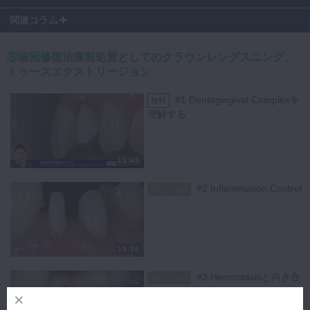
10:50
〜 咬合付与から行った症例
関連コラム
⑧歯冠修復治療前処置としてのクラウンレングスニング、
トゥースエクストリージョン
さらに実践的に学びたい先生へ
#1 Dentogingival Complexを
無料
理解する
動画で学んだ知識を、実践で活かせる技術へ。
内山 徹哉先生による【General dentistry Study Club（GSC）】では、
東京都南青山のマイクロデンタルで、実践的なハンズオンコースを開催
13:49
しています。
現在、2027年治療コースは残りわずか、また2026年12月開催予定の
#2 Inflammation Control
スペシャル
「院内デザイン・システム構築コース」「口腔内写真撮影コース」はお
申し込み受付中です。
動画の次のステップとして、ぜひGSCハンズオンコースもご覧くださ
い。
15:36
内山徹哉先生ハンズオンコースはこちら
#3 Hemostasisと向き合
スペシャル
う