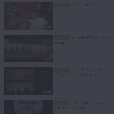
#8 審美領域におけるDiagnosis
#7 SutureとFinal
スペシャル
#9 クラウンレングスリングとプロビジョナルレストレーション
#10 プロビジョナルレストレーションと補綴
#11 咬合とクラウンレングスニング
#12 オールラウンド症例
16:19
【購入者の声】
１つ１つのステップを、マイクロスコープ下の動画を見ながら学ぶこと
#8 審美領域におけるDia
スペシャル
ができるので、すぐに実践できるし理解しやすいです。
gnosis
この動画で私の臨床は確実に変わりました。今後の歯科医師人生に影響
すること間違いなしなので、是非ご覧になってみてください。
特集コラムは
こちら
14:02
キーワード：挺出 歯冠長延長術 オクルーザル スーパーGP ブレー
#9 クラウンレングスニ
スペシャル
キーフェイシャル 難症例
ングとプロビジョナルレストレーシ
ョン
15:18
#10 プロビジョナルレス
スペシャル
トレーションと補綴