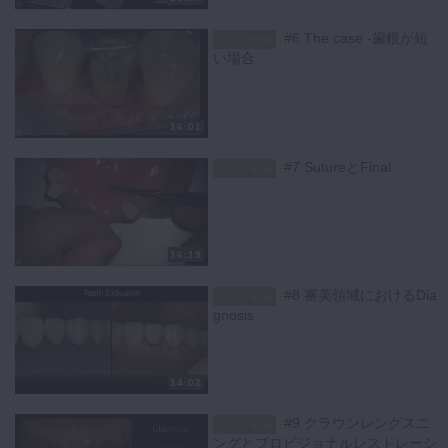
だいております。
#6 The case -歯根が短
スペシャル
【シリーズ各話一覧】
い場合
#1 Dentogingival Complexを理解する
#2 Inflammation Control
#3 Hemostasisと向き合う
16:01
#4 診断基準
#5 Tooth Extrusion
#7 SutureとFinal
スペシャル
#6 The case -歯根が短い場合
#7 SutureとFinal
#8 審美領域におけるDiagnosis
#9 クラウンレングスリングとプロビジョナルレストレーション
#10 プロビジョナルレストレーションと補綴
16:19
#11 咬合とクラウンレングスニング
#8 審美領域におけるDia
スペシャル
#12 オールラウンド症例
gnosis
【購入者の声】
１つ１つのステップを、マイクロスコープ下の動画を見ながら学ぶこと
ができるので、すぐに実践できるし理解しやすいです。
14:02
この動画で私の臨床は確実に変わりました。今後の歯科医師人生に影響
すること間違いなしなので、是非ご覧になってみてください。
#9 クラウンレングスニ
スペシャル
特集コラムは
こちら
ングとプロビジョナルレストレーシ