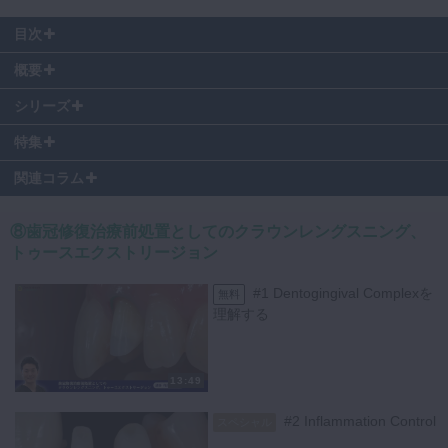
目次
0:21
〜 Inflamation control
概要
2:25
〜 歯肉から出血が見込まれる症例
6:38
〜 審美領域における形成症例
シリーズ
7:18
〜 Dentogingival complex
特集
7:27
〜 gum retraction
10:02
〜 縁下にまで達するカリエス症例
関連コラム
12:21
〜 抜歯かクラウンレングニングか
12:35
〜 Tooth extrusion & Crown lengthening Procedure
12:47
⑧歯冠修復治療前処置としてのクラウンレングスニング、
〜 Predictability&Longevity
トゥースエクストリージョン
さらに実践的に学びたい先生へ
#1 Dentogingival Complexを
無料
理解する
動画で学んだ知識を、実践で活かせる技術へ。
内山 徹哉先生による【General dentistry Study Club（GSC）】では、
東京都南青山のマイクロデンタルで、実践的なハンズオンコースを開催
13:49
しています。
現在、2027年治療コースは残りわずか、また2026年12月開催予定の
#2 Inflammation Control
スペシャル
「院内デザイン・システム構築コース」「口腔内写真撮影コース」はお