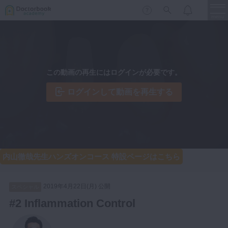
menu
保存修復
新着
新規登録
ログイン
この動画の再生にはログインが必要です。
歯内療法
歯周治療
ログインして動画を再生する
LIVE
特集
DBラーニング
歯冠補綴
審美歯科
有床義歯
臨床知見録
内山徹哉先生ハンズオンコース 特設ページはこちら
小児歯科
歯科矯正
2019年4月22日(月) 公開
スペシャル
口腔外科・歯科麻酔
LIFE STYLE
コラム
セミナー
#2 Inflammation Control
インプラント
デジタル・歯科技工