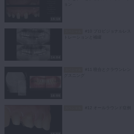
ョン
キーワード：挺出 歯冠長延長術 オクルーザル スーパーGP ブレー
キーフェイシャル 難症例
15:18
#10 プロビジョナルレス
スペシャル
トレーションと補綴
14:04
#11 咬合とクラウンレン
スペシャル
グスニング
16:00
#12 オールラウンド症例
スペシャル