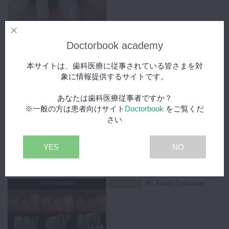
申し込み受付中です。
動画の次のステップとして、ぜひGSCハンズオンコースもご覧くださ
い。
15:36
Doctorbook academy
内山徹哉先生ハンズオンコースはこちら
#3 Hemostasisと向き合
スペシャル
う
本サイトは、歯科医療に従事されている皆さまを対
象に情報提供するサイトです。
あなたは歯科医療従事者ですか？
15:28
※一般の方は患者向けサイト
Doctorbook
をご覧くだ
#4 診断基準
スペシャル
さい
YES
NO
歯肉炎や歯周炎による歯肉の出血や、処置中に誤って歯肉を傷付けて出
15:17
血させてしまうと接着操作や修復処置などは適正に行えなくなってしま
#5 Tooth Extrusion
います。
スペシャル
ラバーダムを用いることで術野に血液の侵入を防ぐことができ、健全な
歯肉を傷付ける心配もなくなります。
実際の処置中の動画の中でそのメリットを詳しく解説していただき、ま
た残根状態でラバーダムをかけられないような症例についてもお話いた
15:30