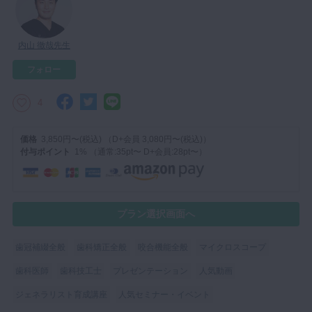
マイクロ・レーザー
予防歯科
内山 徹哉先生
咬合機能
フォロー
診査・診断
4
訪問歯科・高齢者歯科
基礎医学
価格
3,850円〜(税込) （D+会員 3,080円〜(税込)）
付与ポイント
1% （通常:35pt〜 D+会員:28pt〜）
医院経営・開業
プラン選択画面へ
歯冠補綴全般
歯科矯正全般
咬合機能全般
マイクロスコープ
歯科医師
歯科技工士
プレゼンテーション
人気動画
ジェネラリスト育成講座
人気セミナー・イベント