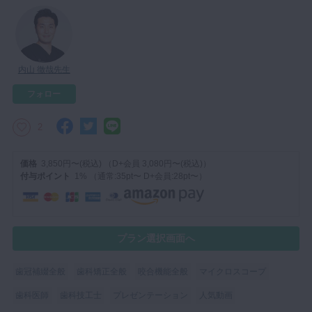
マイクロ・レーザー
予防歯科
咬合機能
内山 徹哉先生
診査・診断
フォロー
訪問歯科・高齢者歯科
2
基礎医学
医院経営・開業
価格
3,850円〜(税込) （D+会員 3,080円〜(税込)）
付与ポイント
1% （通常:35pt〜 D+会員:28pt〜）
プラン選択画面へ
歯冠補綴全般
歯科矯正全般
咬合機能全般
マイクロスコープ
歯科医師
歯科技工士
プレゼンテーション
人気動画