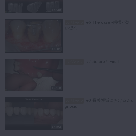
【シリーズ各話一覧】
15:30
#1 Dentogingival Complexを理解する
#2 Inflammation Control
#6 The case -歯根が短
スペシャル
#3 Hemostasisと向き合う
い場合
#4 診断基準
#5 Tooth Extrusion
#6 The case -歯根が短い場合
16:01
#7 SutureとFinal
#8 審美領域におけるDiagnosis
#7 SutureとFinal
スペシャル
#9 クラウンレングスリングとプロビジョナルレストレーション
#10 プロビジョナルレストレーションと補綴
#11 咬合とクラウンレングスニング
#12 オールラウンド症例
16:19
【購入者の声】
１つ１つのステップを、マイクロスコープ下の動画を見ながら学ぶこと
#8 審美領域におけるDia
スペシャル
ができるので、すぐに実践できるし理解しやすいです。
gnosis
この動画で私の臨床は確実に変わりました。今後の歯科医師人生に影響
すること間違いなしなので、是非ご覧になってみてください。
特集コラムは
こちら
14:02
キーワード：挺出 歯冠長延長術 オクルーザル スーパーGP ブレー