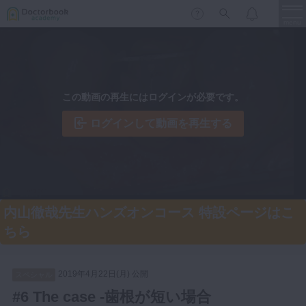
menu
保存修復
新着
新規登録
ログイン
この動画の再生にはログインが必要です。
歯内療法
歯周治療
ログインして動画を再生する
LIVE
特集
DBラーニング
歯冠補綴
審美歯科
有床義歯
臨床知見録
内山徹哉先生ハンズオンコース 特設ページはこ
小児歯科
ちら
歯科矯正
口腔外科・歯科麻酔
LIFE STYLE
コラム
セミナー
2019年4月22日(月) 公開
スペシャル
インプラント
#6 The case -歯根が短い場合
デジタル・歯科技工