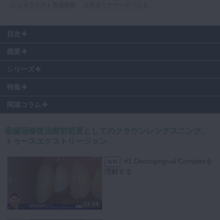
ジェネラリスト育成講座
人気セミナー・イベント
目次
00:19
〜 Gingival Framework
概要
01:01
〜 Tooth Extrusion & Crown lengthening
04:00
〜 Tooth Extrusion 実際の施術
シリーズ
06:39
〜 Crown lengthening 実際の施術
特集
14:12
〜 縫合
関連コラム
⑧歯冠修復治療前処置としてのクラウンレングスニング、
トゥースエクストリージョン
さらに実践的に学びたい先生へ
#1 Dentogingival Complexを
無料
理解する
動画で学んだ知識を、実践で活かせる技術へ。
内山 徹哉先生による【General dentistry Study Club（GSC）】では、
東京都南青山のマイクロデンタルで、実践的なハンズオンコースを開催
13:49
しています。