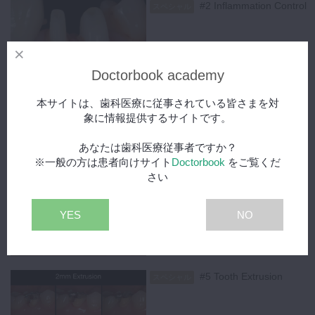
現在、2027年治療コースは残りわずか、また2026年12月開催予定の
#2 Inflammation Control
スペシャル
「院内デザイン・システム構築コース」「口腔内写真撮影コース」はお
申し込み受付中です。
動画の次のステップとして、ぜひGSCハンズオンコースもご覧くださ
い。
15:36
Doctorbook academy
内山徹哉先生ハンズオンコースはこちら
#3 Hemostasisと向き合
スペシャル
本サイトは、歯科医療に従事されている皆さまを対
う
象に情報提供するサイトです。
あなたは歯科医療従事者ですか？
15:28
※一般の方は患者向けサイト
Doctorbook
をご覧くだ
さい
#4 診断基準
スペシャル
YES
NO
Tooth extrusionを行う予定の歯の歯根が短かい場合はどうすればいいで
15:17
しょうか。
#5 Tooth Extrusion
今回は実際に歯根が短い上顎左側第一小臼歯にクラウンレングスニン
スペシャル
グ、トゥースエクストリージョンを行った症例を解説していただいてい
ます。