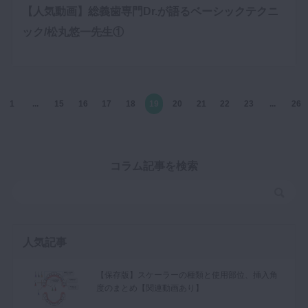
【人気動画】総義歯専門Dr.が語るベーシックテクニ
ック/松丸悠一先生①
1
...
15
16
17
18
19
20
21
22
23
...
26
コラム記事を検索
人気記事
【保存版】スケーラーの種類と使用部位、挿入角
度のまとめ【関連動画あり】